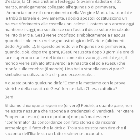
d'estate, la Chiesa cristiana festeggia Giovanni Battista e, il 25
marzo, analogamente collegato all'equinozio di primavera,
l'Annunciazione e il concepimento della Vergine Maria. I patriarchi e
le tribù di Israele e, ovviamente, i dodici apostoli costituiscono un
palese riferimento alle costellazioni celesti. L'ostensorio ancora oggi
mantiene i raggi, ma sostituisce con l'ostia il disco solare innalzato
nel rito di Mitra. Gesù viene crocifisso simbolicamente a Pasqua
quando il sole entra nel segno astrologico dell'ariete (altrimenti
detto: Agnello…). In questo periodo vi è l'equinozio di primavera,
quando, cioè, dopo tre giorni, (Gesù resuscita dopo 3 giorni) le ore di
luce superano quelle del buio o, come dicevano gli antichi egizi, il
mondo viene salvato attraverso la Rinascita del sole (Gesù) che
trionfa sulle tenebre (il mondo). Una bella storiella non vi pare? Il
simbolismo utilizzato è a dir poco eccezionale…
A questo punto qualcuno dirà: "E come la mettiamo con le prove
storiche della nascita di Gesù fornite dalla Chiesa cattolica?
Beh!
Sfidiamo chiunque a reperirne (di vere)! Poiché, a quanto pare, non
ne esiste nessuna che risponda a credenziali di veridicità. Per citare
Popper: un testo (sacro o profano) non può mai essere
"confermato" da concordanze con fatti storici o da riscontri
archeologici. Il fatto che la città di Troia sia esistita non dire che il
racconto dell'Iliade sia un fatto realmente accaduto.