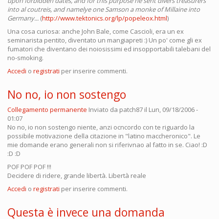
upon forbidden dates, and for this purpose he sent divers treasurers
into al coutreis, and namelye one Samson a monke of Millaine into
Germany...
(
http://www.tektonics.org/lp/popeleox.html
)
Una cosa curiosa: anche John Bale, come Cascioli, era un ex
seminarista pentito, diventato un mangiapreti :) Un po' come gli ex
fumatori che diventano dei noiosissimi ed insopportabili talebani del
no-smoking.
Accedi
o
registrati
per inserire commenti.
No no, io non sostengo
Collegamento permanente
Inviato da
patch87
il Lun, 09/18/2006 -
01:07
No no, io non sostengo niente, anzi ocncordo con te riguardo la
possibile motivazione della citazione in "latino maccheronico". Le
mie domande erano generali non si riferivnao al fatto in se. Ciao! :D
:D :D
POF POF POF !!!
Decidere di ridere, grande libertà. Libertà reale
Accedi
o
registrati
per inserire commenti.
Questa è invece una domanda