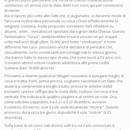
A questo punto penserete che forse la Chiesa cristiana abbia
commesso un errore con le date. Beh! non sono qui per convincervi
di niente
ma vi riporto più sotto altri fatti che, ci auguriamo, vi daranno modo di
farvi una vostra idea personale su cosa si basi effettivamente la
religione cristiana. A tale proposito vorremmo farli riflettere su
alcune…ehm… inesattezze riportate dai signori della Chiesa. Questo
fantomatico "Gesù", sembrerebbe essere vissuto un po' troppe
volte nell'arco degli ultimi 10.000 anni sotto "sembianze" e nomi
differenti. Nel caso, possiamo anche decidere di pensare che,
casualmente, sono esistiti tanti personaggi nati lo stesso giorno,
che hanno fatto lo stesso tipo di vita, che sono morti a 33 anni, ecc.
Troviamo altresì notizie risalenti addirittura alle prime civiltà
Sumere (ben 10.000 anni fa).
Proviamo a citarne qualcuna? Magari riusciamo a spiegare meglio di
cosa si tratta. Però, prima ancora, vogliamo raccontarvi un fatto che
aiuterà a comprendere meglio il tutto: presso le antiche civiltà
troviamo spesso raffigurata la ruota dello zodiaco con una croce
centrale che indicava le quattro stagioni e al centro un sole. Ora,
come tutti ben sappiamo, tra il 21 e il 22 dicembre, avviene
il solstizio d'inverno; cioè il sole simbolicamente "muore". Questo
processo dura circa tre giorni, dopodichè il sole "nasce" (il 25
dicembre).
Sulla base di ciò sono nati diversi culti tra cui il più conosciuto è