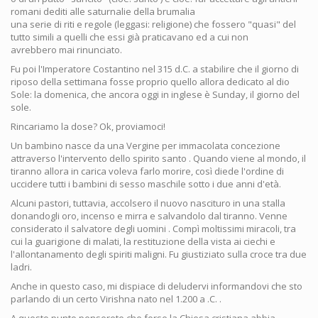
romani dediti alle saturnalie della brumalia
una serie di riti e regole (leggasi: religione) che fossero "quasi" del
tutto simili a quelli che essi già praticavano ed a cui non
avrebbero mai rinunciato.
Fu poi l'Imperatore Costantino nel 315 d.C. a stabilire che il giorno di
riposo della settimana fosse proprio quello allora dedicato al dio
Sole: la domenica, che ancora oggi in inglese è Sunday, il giorno del
sole.
Rincariamo la dose? Ok, proviamoci!
Un bambino nasce da una Vergine per immacolata concezione
attraverso l'intervento dello spirito santo . Quando viene al mondo, il
tiranno allora in carica voleva farlo morire, così diede l'ordine di
uccidere tutti i bambini di sesso maschile sotto i due anni d'età.
Alcuni pastori, tuttavia, accolsero il nuovo nascituro in una stalla
donandogli oro, incenso e mirra e salvandolo dal tiranno. Venne
considerato il salvatore degli uomini . Compì moltissimi miracoli, tra
cui la guarigione di malati, la restituzione della vista ai ciechi e
l'allontanamento degli spiriti maligni. Fu giustiziato sulla croce tra due
ladri.
Anche in questo caso, mi dispiace di deludervi informandovi che sto
parlando di un certo Virishna nato nel 1.200 a .C. .