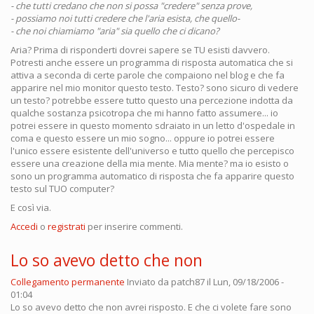
- che tutti credano che non si possa "credere" senza prove,
- possiamo noi tutti credere che l'aria esista, che quello-
- che noi chiamiamo "aria" sia quello che ci dicano?
Aria? Prima di risponderti dovrei sapere se TU esisti davvero.
Potresti anche essere un programma di risposta automatica che si
attiva a seconda di certe parole che compaiono nel blog e che fa
apparire nel mio monitor questo testo. Testo? sono sicuro di vedere
un testo? potrebbe essere tutto questo una percezione indotta da
qualche sostanza psicotropa che mi hanno fatto assumere... io
potrei essere in questo momento sdraiato in un letto d'ospedale in
coma e questo essere un mio sogno... oppure io potrei essere
l'unico essere esistente dell'universo e tutto quello che percepisco
essere una creazione della mia mente. Mia mente? ma io esisto o
sono un programma automatico di risposta che fa apparire questo
testo sul TUO computer?
E così via.
Accedi
o
registrati
per inserire commenti.
Lo so avevo detto che non
Collegamento permanente
Inviato da
patch87
il Lun, 09/18/2006 -
01:04
Lo so avevo detto che non avrei risposto. E che ci volete fare sono