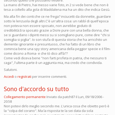
secondo quello che possiamo vedere.
La mano di Pietro, hai messo varie foto, in 2 si vede bene che non è
tesa a coltello alla gola di Maddalena ma ha un dito che indica Gesù.
Ma alla fin dei conti:che ce ne frega? inciucetti da donnette, guardare
sotto le lenzuola degli altri.C'è un'altra cosa: un rabbì di quell'epoca
non poteva non essere sposato, non avrebbe goduto di
credibilità.Era sposato grazie a Dio!e pure con una bella donna, che
se si guardano i dipinti messi su si somigliano pure, come dire "chi si
somiglia si piglia". Io son stufa di questa storia che ha arricchito un
demente ignorante e presuntuoso, che ha fatto di un libro che
comincia bene una spy story americana della peggior specie e il film-
come dicono a Roma- e che tò dico affà??
Come vedi diceva bene "non farti profeta in patria, che nessuno ti
caga", l'ultima parte è un aggiunta mia, ma credo che condivida.
Salutoni.
Accedi
o
registrati
per inserire commenti.
Sono d'accordo su tutto
Collegamento permanente
Inviato da
patch87
il Lun, 09/18/2006 -
20:58
Non potevi dirlo meglio secondo me. L'unica cosa che obietto però è
la "colpa del corano". Ma la risposta te la sei data da sola