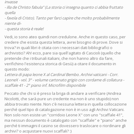
invasse
- illa de Christo fabula" (La storia ci insegna quanto ci abbia fruttato
quella
- favola di Cristo). Tanto per farci capire che molto probabilmente
niente di-
- questa storia è reale!
Vedi, io sono ateo quindi non credulone. Anche in questo caso, per
credere che esista questa lettera, avrei bisogno di prove. Dove si
trova? in quali libri è citata con i necessari dati bibliografici o
archivistici? Ah! ecco, pare sia quell'agitato di Cascioli (quello che
pretende che i tribunali italiani, che non hanno altro da fare,
verifichino l'esistenza storica di Gesù) a citare il documento in
questo modo:
Lettera di papa leone X al Cardinal Bembo. Archivi vaticani - Corr.
LeoneX - vol. 3° - volume cartonato grigio con cordame di collatura -
scaffale 41 - 2° piano inf. Microfilm disponibile
Peccato che chi si è preso la briga di andare a verificare (Andrea
Nicolotti, che sarà pure un credente ma non è uno stupido) non
abbia trovato niente. Non c'è nessuna lettera in quella collocazione
perché quel tipo di catalogazione non è in uso agli Archivi Vaticani.
Non solo non esiste un "corridoio Leone X" con uno "scaffale 41",
ma nessun documento è catalogato con "scaffale" e "piano" anche
perché ti immagini il casino se dovessero traslocare o riordinare gli
archivi? o acquistare nuovi scaffali? :)