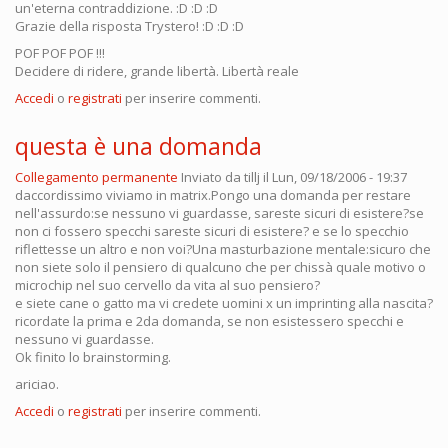
un'eterna contraddizione. :D :D :D
Grazie della risposta Trystero! :D :D :D
POF POF POF !!!
Decidere di ridere, grande libertà. Libertà reale
Accedi
o
registrati
per inserire commenti.
questa è una domanda
Collegamento permanente
Inviato da
tillj
il Lun, 09/18/2006 - 19:37
daccordissimo viviamo in matrix.Pongo una domanda per restare
nell'assurdo:se nessuno vi guardasse, sareste sicuri di esistere?se
non ci fossero specchi sareste sicuri di esistere? e se lo specchio
riflettesse un altro e non voi?Una masturbazione mentale:sicuro che
non siete solo il pensiero di qualcuno che per chissà quale motivo o
microchip nel suo cervello da vita al suo pensiero?
e siete cane o gatto ma vi credete uomini x un imprinting alla nascita?
ricordate la prima e 2da domanda, se non esistessero specchi e
nessuno vi guardasse.
Ok finito lo brainstorming.
ariciao.
Accedi
o
registrati
per inserire commenti.