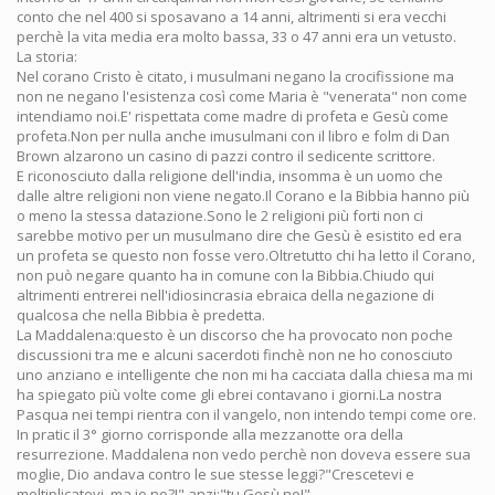
conto che nel 400 si sposavano a 14 anni, altrimenti si era vecchi
perchè la vita media era molto bassa, 33 o 47 anni era un vetusto.
La storia:
Nel corano Cristo è citato, i musulmani negano la crocifissione ma
non ne negano l'esistenza così come Maria è "venerata" non come
intendiamo noi.E' rispettata come madre di profeta e Gesù come
profeta.Non per nulla anche imusulmani con il libro e folm di Dan
Brown alzarono un casino di pazzi contro il sedicente scrittore.
E riconosciuto dalla religione dell'india, insomma è un uomo che
dalle altre religioni non viene negato.Il Corano e la Bibbia hanno più
o meno la stessa datazione.Sono le 2 religioni più forti non ci
sarebbe motivo per un musulmano dire che Gesù è esistito ed era
un profeta se questo non fosse vero.Oltretutto chi ha letto il Corano,
non può negare quanto ha in comune con la Bibbia.Chiudo qui
altrimenti entrerei nell'idiosincrasia ebraica della negazione di
qualcosa che nella Bibbia è predetta.
La Maddalena:questo è un discorso che ha provocato non poche
discussioni tra me e alcuni sacerdoti finchè non ne ho conosciuto
uno anziano e intelligente che non mi ha cacciata dalla chiesa ma mi
ha spiegato più volte come gli ebrei contavano i giorni.La nostra
Pasqua nei tempi rientra con il vangelo, non intendo tempi come ore.
In pratic il 3° giorno corrisponde alla mezzanotte ora della
resurrezione. Maddalena non vedo perchè non doveva essere sua
moglie, Dio andava contro le sue stesse leggi?"Crescetevi e
moltiplicatevi, ma io no?!" anzi:"tu Gesù no!"