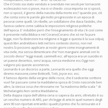
Che il Cristo sia stato venduto e svenduto nei secoli per tornaconti
ecclesiastici non ci piove, ma io vi chiedo: cosa importa se si sposò,
non si sposò, il giorno della nascita della morte ecc? quando poi, ciò
che conta sono le parole già molto progressiste in un epoca di
pecorai come quelli. Un ribelle, un sobillatore che dava fastidio, che
faceva cadere come sabbia le imposizioni religiose-politiche
dell'epoca. E' indubbio però che l'insegnamento di vita c'è così come
è presente nella Bibbia e nel Corano(Corano che xò ne fa pure
legge, non fa distinzioni tra religione e legge e questa è la sua colpa),
questi libri andrebbero letti nel loro contesto storico, non nel
nostro.Si possono applicare ai nostri giorni come insegnamenti di
vita civile, ma senza dimenticare che"non mangiare animali con lo
zoccolo diviso" leggi maiali, cammelli ecc. all'epoca era un suicidio in
un paese desertico, senz'acqua, senza medicine ecc.Oggi non
valgono più queste accortenze.
Leonardo è un discorso a parte, Leonardo era quello che oggi
diremo massone,come Botticelli, Totò, Joyce ecc. ecc.
Il famoso dipinto della vergine delle rocce, che il sedicente scrittore
vuol far passare come la maddalena sposa di Cristo nasconde ben
altro, la stessa cosa che ritroviamo ne "la madonna della scala " di
Michelangelo.Non centra Maddalena.
Della doppia copia dell'ultima cena si sapeva da anni, oltretutto è su
un vecchio numero di ARS, per chi legge di arte.In quel numero degli
anni 90 son riportati entrambi i quadri,il primo che fu censurato e il