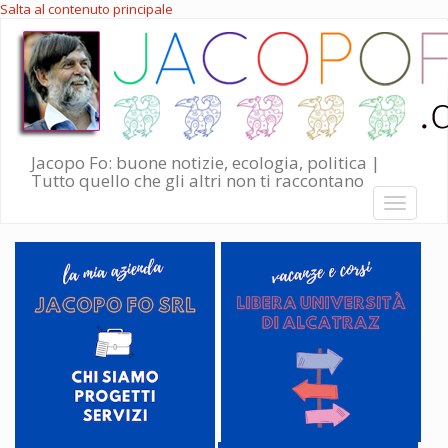
Salta al contenuto principale
Jacopo Fo: buone notizie, ecologia, politica |
Tutto quello che gli altri non ti raccontano
Toggle
navigati