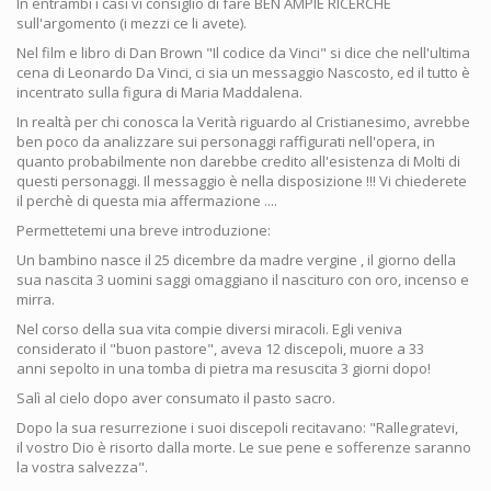
In entrambi i casi vi consiglio di fare BEN AMPIE RICERCHE
sull'argomento (i mezzi ce li avete).
Nel film e libro di Dan Brown "Il codice da Vinci" si dice che nell'ultima
cena di Leonardo Da Vinci, ci sia un messaggio Nascosto, ed il tutto è
incentrato sulla figura di Maria Maddalena.
In realtà per chi conosca la Verità riguardo al Cristianesimo, avrebbe
ben poco da analizzare sui personaggi raffigurati nell'opera, in
quanto probabilmente non darebbe credito all'esistenza di Molti di
questi personaggi. Il messaggio è nella disposizione !!! Vi chiederete
il perchè di questa mia affermazione ....
Permettetemi una breve introduzione:
Un bambino nasce il 25 dicembre da madre vergine , il giorno della
sua nascita 3 uomini saggi omaggiano il nascituro con oro, incenso e
mirra.
Nel corso della sua vita compie diversi miracoli. Egli veniva
considerato il "buon pastore", aveva 12 discepoli, muore a 33
anni sepolto in una tomba di pietra ma resuscita 3 giorni dopo!
Salì al cielo dopo aver consumato il pasto sacro.
Dopo la sua resurrezione i suoi discepoli recitavano: "Rallegratevi,
il vostro Dio è risorto dalla morte. Le sue pene e sofferenze saranno
la vostra salvezza".