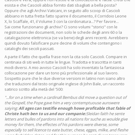
esista e che Cascioli abbia fornito dati sbagliati a bella posta?
Oppure che agli Archivi Vaticani, in seguito allo scoop di Cascioli
abbiano in tutta fretta fatto sparire il documento, il Corridoio Leone
X, lo Scaffale, 41, il Volume 3 con la cordonatura...? Per favore...
Sai come funzionano gli archivi? Ci sono volumi "storici" con le
registrazioni dei documenti, non solo le schede degli anni 60 o la
catalogazione elettronica (se va bene) degli anni recenti. Avrebbero
quindi dovuto falsificare pure decine di volumi che contengono i
cataloghi dei secoli passati.
A parte il fatto che quella frase non la cita solo Cascioli. Compare in
centinaia di siti web in tutte le lingue. Tradotta e trascritta in tanti
modi diversi. A mio avviso Cascioli ha solo inventato la fantasiosa
collocazione per dare un tono più professionale al suo lavoro.
Sospetto pure che le due diverse versioni in latino non siano altro
che traduzioni dal testo originale inglese di John Bale, un racconto
satirico scritto alla metà del '500:
"...for on a time when a cardinall Bembus did move a question out of
the Gospell, the Pope gave him a very contemptuouse aunswere
saiying:
All ages can testifie enough howe profitable that fable of
Christe hath ben to us and our companie:
Sleidan faith he sente
letters and bulles of pardons into all nations for suche as woulde give
money for them, the effectes of his pardons were diverse, some
especially to sell licence to eate butter, chese, egges, milke, and fleshe