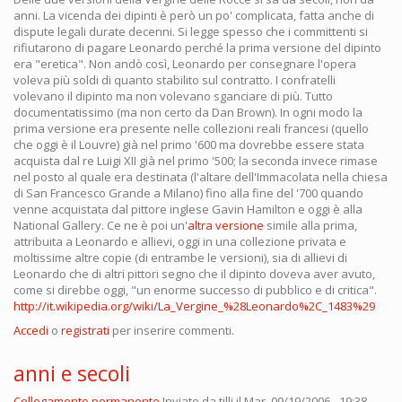
anni. La vicenda dei dipinti è però un po' complicata, fatta anche di
dispute legali durate decenni. Si legge spesso che i committenti si
rifiutarono di pagare Leonardo perché la prima versione del dipinto
era "eretica". Non andò così, Leonardo per consegnare l'opera
voleva più soldi di quanto stabilito sul contratto. I confratelli
volevano il dipinto ma non volevano sganciare di più. Tutto
documentatissimo (ma non certo da Dan Brown). In ogni modo la
prima versione era presente nelle collezioni reali francesi (quello
che oggi è il Louvre) già nel primo '600 ma dovrebbe essere stata
acquista dal re Luigi XII già nel primo '500; la seconda invece rimase
nel posto al quale era destinata (l'altare dell'Immacolata nella chiesa
di San Francesco Grande a Milano) fino alla fine del '700 quando
venne acquistata dal pittore inglese Gavin Hamilton e oggi è alla
National Gallery. Ce ne è poi un'
altra versione
simile alla prima,
attribuita a Leonardo e allievi, oggi in una collezione privata e
moltissime altre copie (di entrambe le versioni), sia di allievi di
Leonardo che di altri pittori segno che il dipinto doveva aver avuto,
come si direbbe oggi, "un enorme successo di pubblico e di critica".
http://it.wikipedia.org/wiki/La_Vergine_%28Leonardo%2C_1483%29
Accedi
o
registrati
per inserire commenti.
anni e secoli
Collegamento permanente
Inviato da
tillj
il Mar, 09/19/2006 - 19:38