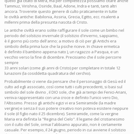
quello già citato di Mitra, ma per completezza possiamo citare anche
Tammuz, Virishna, Osiride, Baal, Adone, Indra e tanti, tanti altri
ancora. Troverete questo genere di culto praticamente in tutte
le civiltà antiche: Babilonia, Assiria, Grecia, Egitto, ecc. risalenti a
millenni prima della presunta nascita di Cristo.
Le antiche civiltà erano solite raffigurare il sole come un bimbo nel
periodo del solstizio invernale (il solstizio d'inverno, sappiamo,
è il giorno più corto dell'anno; a motivo di ciò per gli Antichi era
simbolo della prima luce che la psiche riceve. In chiave ermetica
è definito il bambino appena nato ), un ragazzo a Pasqua, e un
vecchio verso la fine di dicembre. Precisiamo che il sole percorre
sempre
33 anni solari (come gli anni di Cristo) per completare in totale 12
lunazioni (la cosiddetta quadratura del cerchio).
Probabilmente ci viene da pensare che il personaggio di Gesù ed il
culto ad egli associato, così come tutti i culti precedenti, si basi sul
simbolo del sole divino , il DIO sole, che già ai tempi dei Fenici-Ariani,
veniva rappresentato con una croce e definito l'unico vero Dio,
l'Altissimo. Presso gli antichi egizi vi era Semiramide (la madre
vergine) e senza il suo potere creativo non poteva esistere neppure
il sole (il figlio nato il 25 dicembre). Semiramide, come la vergine
Maria era definita la "Regina del Cielo". Il legame del cristianesimo
con il culto del Sole, ormai l'abbiamo appurato, non è certamente
casuale. Per esempio, il 24 giugno, periodo in cui avviene il solstizio