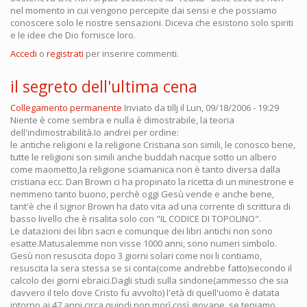
nel momento in cui vengono percepite dai sensi e che possiamo
conoscere solo le nostre sensazioni. Diceva che esistono solo spiriti
e le idee che Dio fornisce loro.
Accedi
o
registrati
per inserire commenti.
il segreto dell'ultima cena
Collegamento permanente
Inviato da
tillj
il Lun, 09/18/2006 - 19:29
Niente è come sembra e nulla è dimostrabile, la teoria
dell'indimostrabilità.Io andrei per ordine:
le antiche religioni e la religione Cristiana son simili, le conosco bene,
tutte le religioni son simili anche buddah nacque sotto un albero
come maometto,la religione sciamanica non è tanto diversa dalla
cristiana ecc. Dan Brown ci ha propinato la ricetta di un minestrone e
nemmeno tanto buono, perchè oggi Gesù vende e anche bene,
tant'è che il signor Brown ha dato vita ad una corrente di scrittura di
basso livello che è risalita solo con "IL CODICE DI TOPOLINO".
Le datazioni dei libri sacri e comunque dei libri antichi non sono
esatte.Matusalemme non visse 1000 anni, sono numeri simbolo.
Gesù non resuscita dopo 3 giorni solari come noi li contiamo,
resuscita la sera stessa se si conta(come andrebbe fatto)secondo il
calcolo dei giorni ebraici.Dagli studi sulla sindone(ammesso che sia
davvero il telo dove Cristo fu avvolto) l'età di quell'uomo è datata
intorno ai 47 anni circa.quindi non morì così giovane, se teniamo