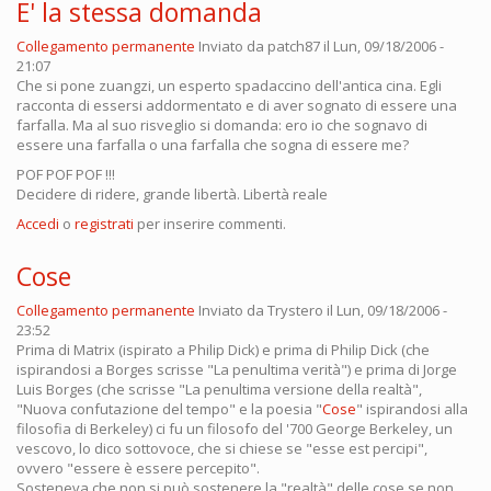
E' la stessa domanda
Collegamento permanente
Inviato da
patch87
il Lun, 09/18/2006 -
21:07
Che si pone zuangzi, un esperto spadaccino dell'antica cina. Egli
racconta di essersi addormentato e di aver sognato di essere una
farfalla. Ma al suo risveglio si domanda: ero io che sognavo di
essere una farfalla o una farfalla che sogna di essere me?
POF POF POF !!!
Decidere di ridere, grande libertà. Libertà reale
Accedi
o
registrati
per inserire commenti.
Cose
Collegamento permanente
Inviato da
Trystero
il Lun, 09/18/2006 -
23:52
Prima di Matrix (ispirato a Philip Dick) e prima di Philip Dick (che
ispirandosi a Borges scrisse "La penultima verità") e prima di Jorge
Luis Borges (che scrisse "La penultima versione della realtà",
"Nuova confutazione del tempo" e la poesia "
Cose
" ispirandosi alla
filosofia di Berkeley) ci fu un filosofo del '700 George Berkeley, un
vescovo, lo dico sottovoce, che si chiese se "esse est percipi",
ovvero "essere è essere percepito".
Sosteneva che non si può sostenere la "realtà" delle cose se non