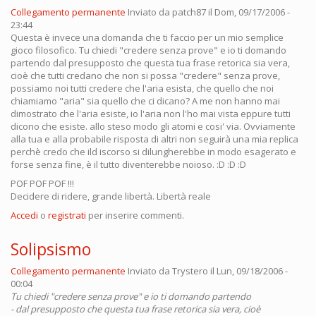
Collegamento permanente
Inviato da
patch87
il Dom, 09/17/2006 -
23:44
Questa è invece una domanda che ti faccio per un mio semplice
gioco filosofico. Tu chiedi "credere senza prove" e io ti domando
partendo dal presupposto che questa tua frase retorica sia vera,
cioè che tutti credano che non si possa "credere" senza prove,
possiamo noi tutti credere che l'aria esista, che quello che noi
chiamiamo "aria" sia quello che ci dicano? A me non hanno mai
dimostrato che l'aria esiste, io l'aria non l'ho mai vista eppure tutti
dicono che esiste. allo steso modo gli atomi e cosi' via. Ovviamente
alla tua e alla probabile risposta di altri non seguirà una mia replica
perchè credo che ild iscorso si dilungherebbe in modo esagerato e
forse senza fine, è il tutto diventerebbe noioso. :D :D :D
POF POF POF !!!
Decidere di ridere, grande libertà. Libertà reale
Accedi
o
registrati
per inserire commenti.
Solipsismo
Collegamento permanente
Inviato da
Trystero
il Lun, 09/18/2006 -
00:04
Tu chiedi "credere senza prove" e io ti domando partendo
- dal presupposto che questa tua frase retorica sia vera, cioè