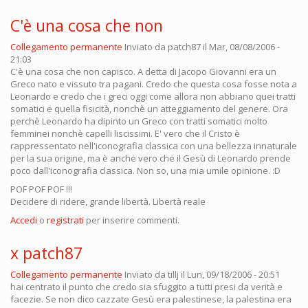
C'è una cosa che non
Collegamento permanente
Inviato da
patch87
il Mar, 08/08/2006 -
21:03
C'è una cosa che non capisco. A detta di Jacopo Giovanni era un
Greco nato e vissuto tra pagani. Credo che questa cosa fosse nota a
Leonardo e credo che i greci oggi come allora non abbiano quei tratti
somatici e quella fisicità, nonchè un atteggiamento del genere. Ora
perchè Leonardo ha dipinto un Greco con tratti somatici molto
femminei nonchè capelli liscissimi. E' vero che il Cristo è
rappressentato nell'iconografia classica con una bellezza innaturale
per la sua origine, ma è anche vero che il Gesù di Leonardo prende
poco dall'iconografia classica. Non so, una mia umile opinione. :D
POF POF POF !!!
Decidere di ridere, grande libertà. Libertà reale
Accedi
o
registrati
per inserire commenti.
x patch87
Collegamento permanente
Inviato da
tillj
il Lun, 09/18/2006 - 20:51
hai centrato il punto che credo sia sfuggito a tutti presi da verità e
facezie. Se non dico cazzate Gesù era palestinese, la palestina era