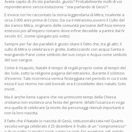
Avete capito di chi sto parlando, giusto? Probabilmente molti di voi
risponderanno senza esitazione: "stai parlando di Gesù"!
E invece no! Ho raccontato la storia leggendaria di Mitra, risalente a
circa 3.000 anni prima di Cristo. Da cui il mitraismo,ovvero il Culto del
dio iranico Mitra, originario delle comunità persiane dell'Asia minore
estesosi poi all'impero romano dove infine decadde a partire dal IV
secolo d.C. (come spiegato più sotto).
Sempre per far dei paralleli è giusto citare il fatto che, tra gli altri, il
culto di Mitra si celebrava in grotte, battezzando con acqua Santa e
mangiando Pane come simbolo del suo corpo e Acqua come simbolo
del suo sangue.
Come è risaputo, Natale è tempo di regali proprio come al tempo del
dio Sole, sotto la religione pagana del mitraismo, durante il solstizio
d'inverno. Tale ricorrenza veniva festeggiata nel periodo in cui il sole
inizia il suo ritorno nei cieli boreali: era il cosiddetto dies natalis Solis
invicti .
Ma è anche bene sapere che nei primissimi tempi della Chiesa
cristiana non esisteva una festa del genere; difatti l'usanza in voga
era quella di celebrare la morte dei personaggi ritenuti importanti e
non la loro nascita.
Il fatto che il Natale (o nascita di Gesù, istituzionalizzata nel Quarto
secolo) venga celebrato il 25 dicembre è frutto di un "compromesso"
o di un patto "sancito" (cioè: santo ) e cioè: far accettare agli antichi