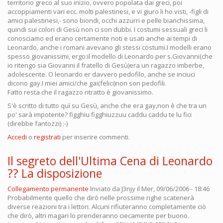
territorio greco al suo inizio, ovvero popolata dai greci, poi
accoppiamenti vari ecc. molti palestinesi, e vi giuro li ho visti, -figli di
amici palestinesi,- sono biondi, occhi azzurri e pelle bianchissima,
quindi sui colori di Gesù non ci son dubbi. I costumi sessuali greci li
conosciamo ed erano certamente noti e usati anche ai tempi di
Leonardo, anche i romani avevano gli stessi costumi.I modelli erano
spesso giovanissimi, ergo:il modello di Leonardo per s.Giovanni(che
io ritengo sia Giovanni il fratello di Gesù)era un ragazzo imberbe,
adolescente. O leonardo er davvero pedofilo, anche se inciuci
dicono gay.I miei amici/che gai(felici)non son pedofili.
Fatto resta che il ragazzo ritratto è giovanissimo.
S'è scritto di tutto quì su Gesù, anche che era gay,non è che tra un
po' sarà impotente? figghiu figghiuzzuu caddu caddu te lu fici
(direbbe fantozzi) :-)
Accedi
o
registrati
per inserire commenti.
Il segreto dell'Ultima Cena di Leonardo
?? La disposizione
Collegamento permanente
Inviato da
J3njy
il Mer, 09/06/2006 - 18:46
Probabilmente quello che dirò nelle prossime righe scatenerà
diverse reazioni tra i lettori. Alcuni rifiuteranno completamente ciò
che dirò, altri magari lo prenderanno ciecamente per buono.