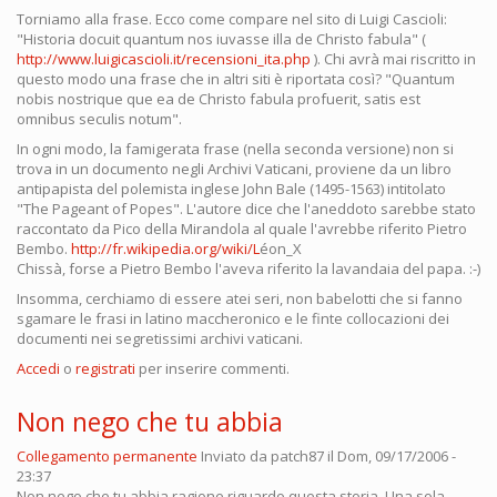
Torniamo alla frase. Ecco come compare nel sito di Luigi Cascioli:
"Historia docuit quantum nos iuvasse illa de Christo fabula" (
http://www.luigicascioli.it/recensioni_ita.php
). Chi avrà mai riscritto in
questo modo una frase che in altri siti è riportata così? "Quantum
nobis nostrique que ea de Christo fabula profuerit, satis est
omnibus seculis notum".
In ogni modo, la famigerata frase (nella seconda versione) non si
trova in un documento negli Archivi Vaticani, proviene da un libro
antipapista del polemista inglese John Bale (1495-1563) intitolato
"The Pageant of Popes". L'autore dice che l'aneddoto sarebbe stato
raccontato da Pico della Mirandola al quale l'avrebbe riferito Pietro
Bembo.
http://fr.wikipedia.org/wiki/L
éon_X
Chissà, forse a Pietro Bembo l'aveva riferito la lavandaia del papa. :-)
Insomma, cerchiamo di essere atei seri, non babelotti che si fanno
sgamare le frasi in latino maccheronico e le finte collocazioni dei
documenti nei segretissimi archivi vaticani.
Accedi
o
registrati
per inserire commenti.
Non nego che tu abbia
Collegamento permanente
Inviato da
patch87
il Dom, 09/17/2006 -
23:37
Non nego che tu abbia ragione riguardo questa storia. Una sola