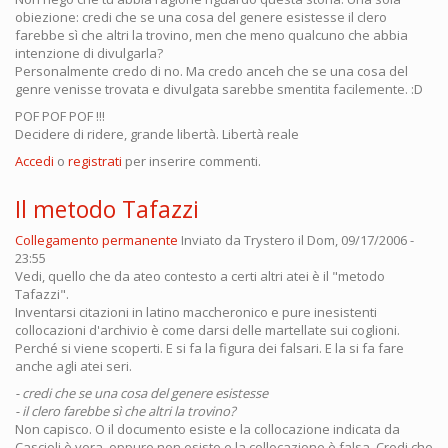
obiezione: credi che se una cosa del genere esistesse il clero
farebbe sì che altri la trovino, men che meno qualcuno che abbia
intenzione di divulgarla?
Personalmente credo di no. Ma credo anceh che se una cosa del
genre venisse trovata e divulgata sarebbe smentita facilemente. :D
POF POF POF !!!
Decidere di ridere, grande libertà. Libertà reale
Accedi
o
registrati
per inserire commenti.
Il metodo Tafazzi
Collegamento permanente
Inviato da
Trystero
il Dom, 09/17/2006 -
23:55
Vedi, quello che da ateo contesto a certi altri atei è il "metodo
Tafazzi".
Inventarsi citazioni in latino maccheronico e pure inesistenti
collocazioni d'archivio è come darsi delle martellate sui coglioni.
Perché si viene scoperti. E si fa la figura dei falsari. E la si fa fare
anche agli atei seri.
- credi che se una cosa del genere esistesse
- il clero farebbe sì che altri la trovino?
Non capisco. O il documento esiste e la collocazione indicata da
Cascioli è vera, oppure non esiste e la collocazione è falsa. Credi che