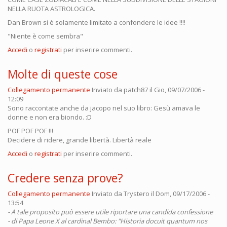
NELLA RUOTA ASTROLOGICA.
Dan Brown si è solamente limitato a confondere le idee !!!!
"Niente è come sembra"
Accedi
o
registrati
per inserire commenti.
Molte di queste cose
Collegamento permanente
Inviato da
patch87
il Gio, 09/07/2006 -
12:09
Sono raccontate anche da jacopo nel suo libro: Gesù amava le
donne e non era biondo. :D
POF POF POF !!!
Decidere di ridere, grande libertà. Libertà reale
Accedi
o
registrati
per inserire commenti.
Credere senza prove?
Collegamento permanente
Inviato da
Trystero
il Dom, 09/17/2006 -
13:54
- A tale proposito può essere utile riportare una candida confessione
- di Papa Leone X al cardinal Bembo: "Historia docuit quantum nos