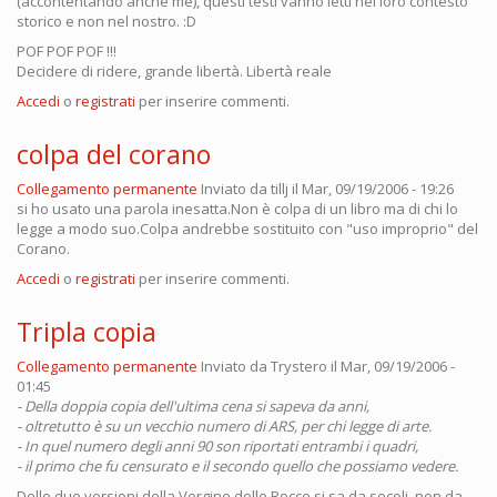
(accontentando anche me), questi testi vanno letti nel loro contesto
storico e non nel nostro. :D
POF POF POF !!!
Decidere di ridere, grande libertà. Libertà reale
Accedi
o
registrati
per inserire commenti.
colpa del corano
Collegamento permanente
Inviato da
tillj
il Mar, 09/19/2006 - 19:26
si ho usato una parola inesatta.Non è colpa di un libro ma di chi lo
legge a modo suo.Colpa andrebbe sostituito con "uso improprio" del
Corano.
Accedi
o
registrati
per inserire commenti.
Tripla copia
Collegamento permanente
Inviato da
Trystero
il Mar, 09/19/2006 -
01:45
- Della doppia copia dell'ultima cena si sapeva da anni,
- oltretutto è su un vecchio numero di ARS, per chi legge di arte.
- In quel numero degli anni 90 son riportati entrambi i quadri,
- il primo che fu censurato e il secondo quello che possiamo vedere.
Delle due versioni della Vergine delle Rocce si sa da secoli, non da