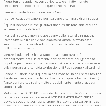
A quei tempi, sappiamo, veniva riportato ogni fatto ritenuto
"eccezionale", eppure di tutto questo non vi è traccia,
niente di niente! Nessuna notizia di Gesù!
I vangeli cosiddetti canonici poi risalgono a centinaia di anni dopo!
È quindi improbabile che gli autori siano esistiti tanti anni così per
scrivere la storia di Gesù!
I Vangeli, secondo molti studiosi, sono delle "storielle iniziatiche"
(come tutte le altre che vi abbiamo menzionato), tuttavia assai
importanti per chi sa intendere e sono rivolte alla comprensione
dell'esistenza stessa.
Mentre il culto della Chiesa cattolica, a nostro avviso, è
probabilmente nato unicamente per far crescere nell'ignoranza il
popolo e per manovrarlo a piacimento. A tale proposito può essere
utile riportare una candida confessione di Papa Leone X al cardinal
Bembo: "Historia docuit quantum nos invasse illa de Christo fabula"
(La storia ci insegna quanto ci abbia fruttato quella favola di Cristo).
Tanto per farci capire che molto probabilmente niente di questa
storia è reale!
Motivo per cui CONCLUDO dicendo che Leonardo da Vinci intendeva
far capire che nella sua opera si INTENDE RAFFIGURARE CRISTO
COME IL SOLE E I DISCEPOLI (a gruppi di 3) COME FASI LUNARI INTESE
COME CASE ZODIACALI E COME NELLA SUDDIVISIONE DELLE STAGIONI