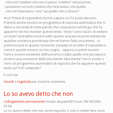
- che tutti credano che non si possa "credere" senza prove,
- possiamo noi tutti credere che l'aria esista, che quello-
- che noi chiamiamo "aria" sia quello che ci dicano?
Aria? Prima di risponderti dovrei sapere se TU esisti davvero.
Potresti anche essere un programma di risposta automatica che si
attiva a seconda di certe parole che compaiono nel blog e che fa
apparire nel mio monitor questo testo. Testo? sono sicuro di vedere
un testo? potrebbe essere tutto questo una percezione indotta da
qualche sostanza psicotropa che mi hanno fatto assumere... io
potrei essere in questo momento sdraiato in un letto d'ospedale in
coma e questo essere un mio sogno... oppure io potrei essere
l'unico essere esistente dell'universo e tutto quello che percepisco
essere una creazione della mia mente. Mia mente? ma io esisto o
sono un programma automatico di risposta che fa apparire questo
testo sul TUO computer?
E così via.
Accedi
o
registrati
per inserire commenti.
Lo so avevo detto che non
Collegamento permanente
Inviato da
patch87
il Lun, 09/18/2006 -
01:04
Lo so avevo detto che non avrei risposto. E che ci volete fare sono