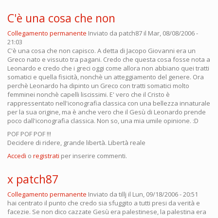
C'è una cosa che non
Collegamento permanente
Inviato da
patch87
il Mar, 08/08/2006 -
21:03
C'è una cosa che non capisco. A detta di Jacopo Giovanni era un
Greco nato e vissuto tra pagani. Credo che questa cosa fosse nota a
Leonardo e credo che i greci oggi come allora non abbiano quei tratti
somatici e quella fisicità, nonchè un atteggiamento del genere. Ora
perchè Leonardo ha dipinto un Greco con tratti somatici molto
femminei nonchè capelli liscissimi. E' vero che il Cristo è
rappressentato nell'iconografia classica con una bellezza innaturale
per la sua origine, ma è anche vero che il Gesù di Leonardo prende
poco dall'iconografia classica. Non so, una mia umile opinione. :D
POF POF POF !!!
Decidere di ridere, grande libertà. Libertà reale
Accedi
o
registrati
per inserire commenti.
x patch87
Collegamento permanente
Inviato da
tillj
il Lun, 09/18/2006 - 20:51
hai centrato il punto che credo sia sfuggito a tutti presi da verità e
facezie. Se non dico cazzate Gesù era palestinese, la palestina era