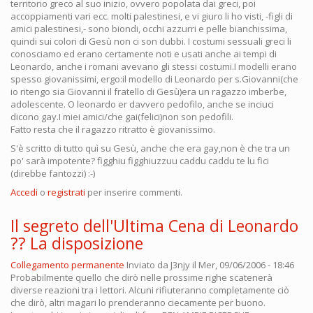
territorio greco al suo inizio, ovvero popolata dai greci, poi
accoppiamenti vari ecc. molti palestinesi, e vi giuro li ho visti, -figli di
amici palestinesi,- sono biondi, occhi azzurri e pelle bianchissima,
quindi sui colori di Gesù non ci son dubbi. I costumi sessuali greci li
conosciamo ed erano certamente noti e usati anche ai tempi di
Leonardo, anche i romani avevano gli stessi costumi.I modelli erano
spesso giovanissimi, ergo:il modello di Leonardo per s.Giovanni(che
io ritengo sia Giovanni il fratello di Gesù)era un ragazzo imberbe,
adolescente. O leonardo er davvero pedofilo, anche se inciuci
dicono gay.I miei amici/che gai(felici)non son pedofili.
Fatto resta che il ragazzo ritratto è giovanissimo.
S'è scritto di tutto quì su Gesù, anche che era gay,non è che tra un
po' sarà impotente? figghiu figghiuzzuu caddu caddu te lu fici
(direbbe fantozzi) :-)
Accedi
o
registrati
per inserire commenti.
Il segreto dell'Ultima Cena di Leonardo
?? La disposizione
Collegamento permanente
Inviato da
J3njy
il Mer, 09/06/2006 - 18:46
Probabilmente quello che dirò nelle prossime righe scatenerà
diverse reazioni tra i lettori. Alcuni rifiuteranno completamente ciò
che dirò, altri magari lo prenderanno ciecamente per buono.