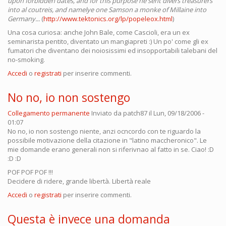
upon forbidden dates, and for this purpose he sent divers treasurers
into al coutreis, and namelye one Samson a monke of Millaine into
Germany...
(
http://www.tektonics.org/lp/popeleox.html
)
Una cosa curiosa: anche John Bale, come Cascioli, era un ex
seminarista pentito, diventato un mangiapreti :) Un po' come gli ex
fumatori che diventano dei noiosissimi ed insopportabili talebani del
no-smoking.
Accedi
o
registrati
per inserire commenti.
No no, io non sostengo
Collegamento permanente
Inviato da
patch87
il Lun, 09/18/2006 -
01:07
No no, io non sostengo niente, anzi ocncordo con te riguardo la
possibile motivazione della citazione in "latino maccheronico". Le
mie domande erano generali non si riferivnao al fatto in se. Ciao! :D
:D :D
POF POF POF !!!
Decidere di ridere, grande libertà. Libertà reale
Accedi
o
registrati
per inserire commenti.
Questa è invece una domanda