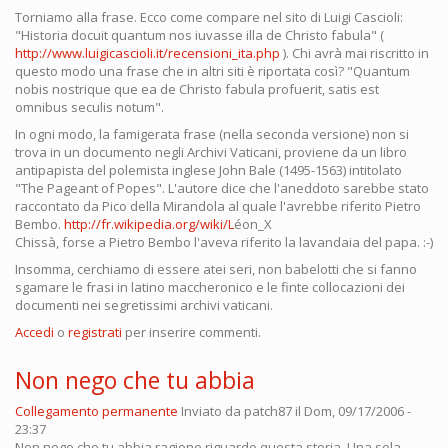
Torniamo alla frase. Ecco come compare nel sito di Luigi Cascioli:
"Historia docuit quantum nos iuvasse illa de Christo fabula" (
http://www.luigicascioli.it/recensioni_ita.php
). Chi avrà mai riscritto in
questo modo una frase che in altri siti è riportata così? "Quantum
nobis nostrique que ea de Christo fabula profuerit, satis est
omnibus seculis notum".
In ogni modo, la famigerata frase (nella seconda versione) non si
trova in un documento negli Archivi Vaticani, proviene da un libro
antipapista del polemista inglese John Bale (1495-1563) intitolato
"The Pageant of Popes". L'autore dice che l'aneddoto sarebbe stato
raccontato da Pico della Mirandola al quale l'avrebbe riferito Pietro
Bembo.
http://fr.wikipedia.org/wiki/L
éon_X
Chissà, forse a Pietro Bembo l'aveva riferito la lavandaia del papa. :-)
Insomma, cerchiamo di essere atei seri, non babelotti che si fanno
sgamare le frasi in latino maccheronico e le finte collocazioni dei
documenti nei segretissimi archivi vaticani.
Accedi
o
registrati
per inserire commenti.
Non nego che tu abbia
Collegamento permanente
Inviato da
patch87
il Dom, 09/17/2006 -
23:37
Non nego che tu abbia ragione riguardo questa storia. Una sola