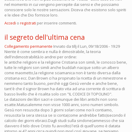
nel momento in cui vengono percepite dai sensi e che possiamo
conoscere solo le nostre sensazioni. Diceva che esistono solo spiriti
e le idee che Dio fornisce loro.
Accedi
o
registrati
per inserire commenti.
il segreto dell'ultima cena
Collegamento permanente
Inviato da
tillj
il Lun, 09/18/2006 - 19:29
Niente è come sembra e nulla è dimostrabile, la teoria
dell'indimostrabilità.Io andrei per ordine:
le antiche religioni e la religione Cristiana son simili, le conosco bene,
tutte le religioni son simili anche buddah nacque sotto un albero
come maometto,la religione sciamanica non è tanto diversa dalla
cristiana ecc. Dan Brown ci ha propinato la ricetta di un minestrone e
nemmeno tanto buono, perchè oggi Gesù vende e anche bene,
tant'è che il signor Brown ha dato vita ad una corrente di scrittura di
basso livello che è risalita solo con "IL CODICE DI TOPOLINO".
Le datazioni dei libri sacri e comunque dei libri antichi non sono
esatte.Matusalemme non visse 1000 anni, sono numeri simbolo.
Gesù non resuscita dopo 3 giorni solari come noi li contiamo,
resuscita la sera stessa se si conta(come andrebbe fatto)secondo il
calcolo dei giorni ebraici.Dagli studi sulla sindone(ammesso che sia
davvero il telo dove Cristo fu avvolto) l'età di quell'uomo è datata
intorno ai 47 anni circa.quindi non morì così giovane, se teniamo