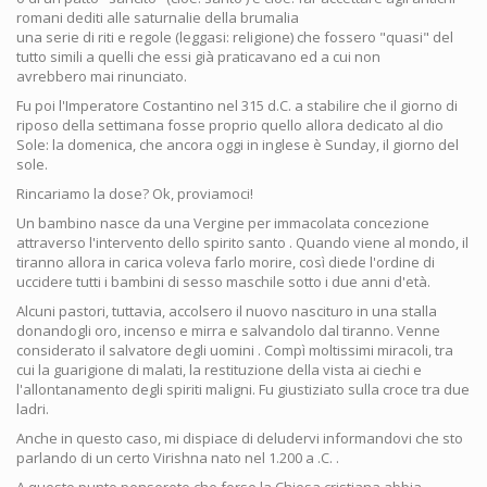
romani dediti alle saturnalie della brumalia
una serie di riti e regole (leggasi: religione) che fossero "quasi" del
tutto simili a quelli che essi già praticavano ed a cui non
avrebbero mai rinunciato.
Fu poi l'Imperatore Costantino nel 315 d.C. a stabilire che il giorno di
riposo della settimana fosse proprio quello allora dedicato al dio
Sole: la domenica, che ancora oggi in inglese è Sunday, il giorno del
sole.
Rincariamo la dose? Ok, proviamoci!
Un bambino nasce da una Vergine per immacolata concezione
attraverso l'intervento dello spirito santo . Quando viene al mondo, il
tiranno allora in carica voleva farlo morire, così diede l'ordine di
uccidere tutti i bambini di sesso maschile sotto i due anni d'età.
Alcuni pastori, tuttavia, accolsero il nuovo nascituro in una stalla
donandogli oro, incenso e mirra e salvandolo dal tiranno. Venne
considerato il salvatore degli uomini . Compì moltissimi miracoli, tra
cui la guarigione di malati, la restituzione della vista ai ciechi e
l'allontanamento degli spiriti maligni. Fu giustiziato sulla croce tra due
ladri.
Anche in questo caso, mi dispiace di deludervi informandovi che sto
parlando di un certo Virishna nato nel 1.200 a .C. .