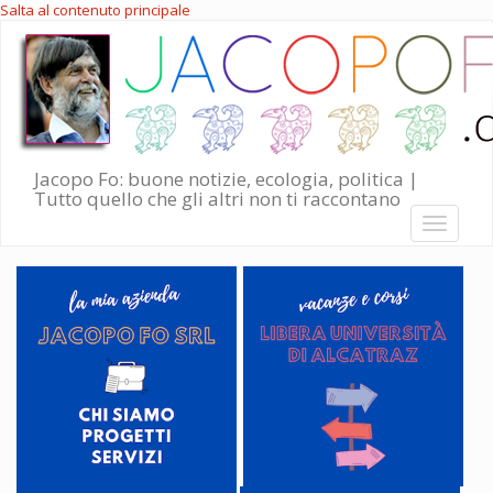
Salta al contenuto principale
Jacopo Fo: buone notizie, ecologia, politica |
Tutto quello che gli altri non ti raccontano
Toggle
navigati