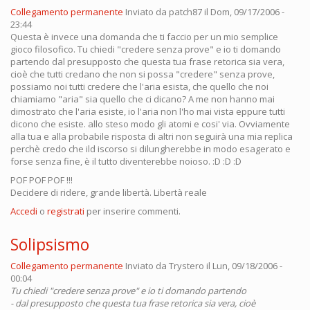
Collegamento permanente
Inviato da
patch87
il Dom, 09/17/2006 -
23:44
Questa è invece una domanda che ti faccio per un mio semplice
gioco filosofico. Tu chiedi "credere senza prove" e io ti domando
partendo dal presupposto che questa tua frase retorica sia vera,
cioè che tutti credano che non si possa "credere" senza prove,
possiamo noi tutti credere che l'aria esista, che quello che noi
chiamiamo "aria" sia quello che ci dicano? A me non hanno mai
dimostrato che l'aria esiste, io l'aria non l'ho mai vista eppure tutti
dicono che esiste. allo steso modo gli atomi e cosi' via. Ovviamente
alla tua e alla probabile risposta di altri non seguirà una mia replica
perchè credo che ild iscorso si dilungherebbe in modo esagerato e
forse senza fine, è il tutto diventerebbe noioso. :D :D :D
POF POF POF !!!
Decidere di ridere, grande libertà. Libertà reale
Accedi
o
registrati
per inserire commenti.
Solipsismo
Collegamento permanente
Inviato da
Trystero
il Lun, 09/18/2006 -
00:04
Tu chiedi "credere senza prove" e io ti domando partendo
- dal presupposto che questa tua frase retorica sia vera, cioè