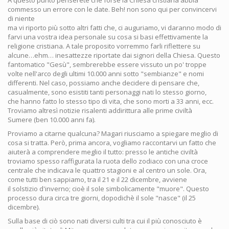
A questo punto penserete che forse la Chiesa cristiana abbia
commesso un errore con le date. Beh! non sono qui per convincervi
di niente
ma vi riporto più sotto altri fatti che, ci auguriamo, vi daranno modo di
farvi una vostra idea personale su cosa si basi effettivamente la
religione cristiana. A tale proposito vorremmo farli riflettere su
alcune…ehm… inesattezze riportate dai signori della Chiesa. Questo
fantomatico "Gesù", sembrerebbe essere vissuto un po' troppe
volte nell'arco degli ultimi 10.000 anni sotto "sembianze" e nomi
differenti. Nel caso, possiamo anche decidere di pensare che,
casualmente, sono esistiti tanti personaggi nati lo stesso giorno,
che hanno fatto lo stesso tipo di vita, che sono morti a 33 anni, ecc.
Troviamo altresì notizie risalenti addirittura alle prime civiltà
Sumere (ben 10.000 anni fa).
Proviamo a citarne qualcuna? Magari riusciamo a spiegare meglio di
cosa si tratta. Però, prima ancora, vogliamo raccontarvi un fatto che
aiuterà a comprendere meglio il tutto: presso le antiche civiltà
troviamo spesso raffigurata la ruota dello zodiaco con una croce
centrale che indicava le quattro stagioni e al centro un sole. Ora,
come tutti ben sappiamo, tra il 21 e il 22 dicembre, avviene
il solstizio d'inverno; cioè il sole simbolicamente "muore". Questo
processo dura circa tre giorni, dopodichè il sole "nasce" (il 25
dicembre).
Sulla base di ciò sono nati diversi culti tra cui il più conosciuto è