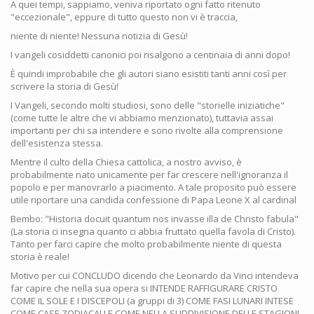
A quei tempi, sappiamo, veniva riportato ogni fatto ritenuto
"eccezionale", eppure di tutto questo non vi è traccia,
niente di niente! Nessuna notizia di Gesù!
I vangeli cosiddetti canonici poi risalgono a centinaia di anni dopo!
È quindi improbabile che gli autori siano esistiti tanti anni così per
scrivere la storia di Gesù!
I Vangeli, secondo molti studiosi, sono delle "storielle iniziatiche"
(come tutte le altre che vi abbiamo menzionato), tuttavia assai
importanti per chi sa intendere e sono rivolte alla comprensione
dell'esistenza stessa.
Mentre il culto della Chiesa cattolica, a nostro avviso, è
probabilmente nato unicamente per far crescere nell'ignoranza il
popolo e per manovrarlo a piacimento. A tale proposito può essere
utile riportare una candida confessione di Papa Leone X al cardinal
Bembo: "Historia docuit quantum nos invasse illa de Christo fabula"
(La storia ci insegna quanto ci abbia fruttato quella favola di Cristo).
Tanto per farci capire che molto probabilmente niente di questa
storia è reale!
Motivo per cui CONCLUDO dicendo che Leonardo da Vinci intendeva
far capire che nella sua opera si INTENDE RAFFIGURARE CRISTO
COME IL SOLE E I DISCEPOLI (a gruppi di 3) COME FASI LUNARI INTESE
COME CASE ZODIACALI E COME NELLA SUDDIVISIONE DELLE STAGIONI