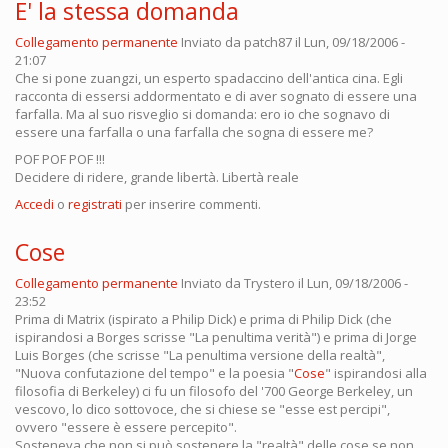
E' la stessa domanda
Collegamento permanente
Inviato da
patch87
il Lun, 09/18/2006 -
21:07
Che si pone zuangzi, un esperto spadaccino dell'antica cina. Egli
racconta di essersi addormentato e di aver sognato di essere una
farfalla. Ma al suo risveglio si domanda: ero io che sognavo di
essere una farfalla o una farfalla che sogna di essere me?
POF POF POF !!!
Decidere di ridere, grande libertà. Libertà reale
Accedi
o
registrati
per inserire commenti.
Cose
Collegamento permanente
Inviato da
Trystero
il Lun, 09/18/2006 -
23:52
Prima di Matrix (ispirato a Philip Dick) e prima di Philip Dick (che
ispirandosi a Borges scrisse "La penultima verità") e prima di Jorge
Luis Borges (che scrisse "La penultima versione della realtà",
"Nuova confutazione del tempo" e la poesia "
Cose
" ispirandosi alla
filosofia di Berkeley) ci fu un filosofo del '700 George Berkeley, un
vescovo, lo dico sottovoce, che si chiese se "esse est percipi",
ovvero "essere è essere percepito".
Sosteneva che non si può sostenere la "realtà" delle cose se non