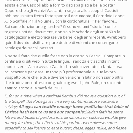
esista e che Cascioli abbia fornito dati sbagliati a bella posta?
Oppure che agli Archivi Vaticani, in seguito allo scoop di Cascioli
abbiano in tutta fretta fatto sparire il documento, il Corridoio Leone
X, lo Scaffale, 41, il Volume 3 con la cordonatura...? Per favore...
Sai come funzionano gli archivi? Ci sono volumi "storici" con le
registrazioni dei documenti, non solo le schede degli anni 60 o la
catalogazione elettronica (se va bene) degli anni recenti. Avrebbero
quindi dovuto falsificare pure decine di volumi che contengono i
cataloghi dei secoli passati.
A parte il fatto che quella frase non la cita solo Cascioli. Compare in
centinaia di siti web in tutte le lingue. Tradotta e trascritta in tanti
modi diversi. A mio avviso Cascioli ha solo inventato la fantasiosa
collocazione per dare un tono più professionale al suo lavoro.
Sospetto pure che le due diverse versioni in latino non siano altro
che traduzioni dal testo originale inglese di John Bale, un racconto
satirico scritto alla metà del '500:
"...for on a time when a cardinall Bembus did move a question out of
the Gospell, the Pope gave him a very contemptuouse aunswere
saiying:
All ages can testifie enough howe profitable that fable of
Christe hath ben to us and our companie:
Sleidan faith he sente
letters and bulles of pardons into all nations for suche as woulde give
money for them, the effectes of his pardons were diverse, some
especially to sell licence to eate butter, chese, egges, milke, and fleshe