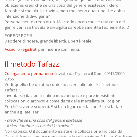
obiezione: credi che se una cosa del genere esistesse il clero
farebbe sì che altri la trovino, men che meno qualcuno che abbia
intenzione di divulgarla?
Personalmente credo di no. Ma credo anceh che se una cosa del
genre venisse trovata e divulgata sarebbe smentita facilemente. :D
POF POF POF !!!
Decidere di ridere, grande libertà. Libertà reale
Accedi
o
registrati
per inserire commenti.
Il metodo Tafazzi
Collegamento permanente
Inviato da
Trystero
il Dom, 09/17/2006 -
23:55
Vedi, quello che da ateo contesto a certi altri atei è il "metodo
Tafazzi".
Inventarsi citazioni in latino maccheronico e pure inesistenti
collocazioni d'archivio è come darsi delle martellate sui coglioni.
Perché si viene scoperti. E si fa la figura dei falsari. E la si fa fare
anche agli atei seri.
- credi che se una cosa del genere esistesse
- il clero farebbe sì che altri la trovino?
Non capisco. O il documento esiste e la collocazione indicata da
Cascioli è vera, oppure non esiste e la collocazione è falsa. Credi che