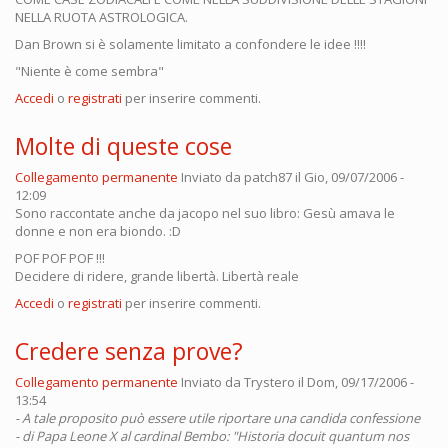
NELLA RUOTA ASTROLOGICA.
Dan Brown si è solamente limitato a confondere le idee !!!!
"Niente è come sembra"
Accedi
o
registrati
per inserire commenti.
Molte di queste cose
Collegamento permanente
Inviato da
patch87
il Gio, 09/07/2006 -
12:09
Sono raccontate anche da jacopo nel suo libro: Gesù amava le
donne e non era biondo. :D
POF POF POF !!!
Decidere di ridere, grande libertà. Libertà reale
Accedi
o
registrati
per inserire commenti.
Credere senza prove?
Collegamento permanente
Inviato da
Trystero
il Dom, 09/17/2006 -
13:54
- A tale proposito può essere utile riportare una candida confessione
- di Papa Leone X al cardinal Bembo: "Historia docuit quantum nos