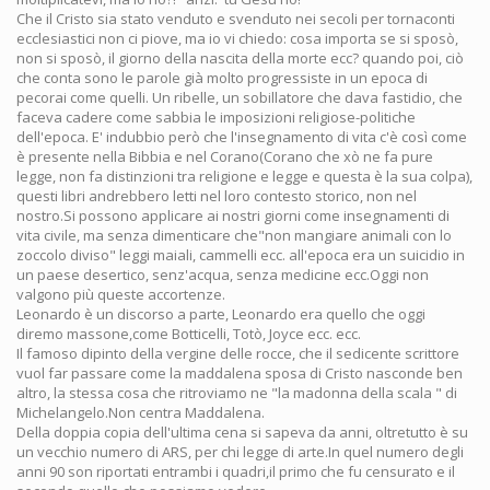
Che il Cristo sia stato venduto e svenduto nei secoli per tornaconti
ecclesiastici non ci piove, ma io vi chiedo: cosa importa se si sposò,
non si sposò, il giorno della nascita della morte ecc? quando poi, ciò
che conta sono le parole già molto progressiste in un epoca di
pecorai come quelli. Un ribelle, un sobillatore che dava fastidio, che
faceva cadere come sabbia le imposizioni religiose-politiche
dell'epoca. E' indubbio però che l'insegnamento di vita c'è così come
è presente nella Bibbia e nel Corano(Corano che xò ne fa pure
legge, non fa distinzioni tra religione e legge e questa è la sua colpa),
questi libri andrebbero letti nel loro contesto storico, non nel
nostro.Si possono applicare ai nostri giorni come insegnamenti di
vita civile, ma senza dimenticare che"non mangiare animali con lo
zoccolo diviso" leggi maiali, cammelli ecc. all'epoca era un suicidio in
un paese desertico, senz'acqua, senza medicine ecc.Oggi non
valgono più queste accortenze.
Leonardo è un discorso a parte, Leonardo era quello che oggi
diremo massone,come Botticelli, Totò, Joyce ecc. ecc.
Il famoso dipinto della vergine delle rocce, che il sedicente scrittore
vuol far passare come la maddalena sposa di Cristo nasconde ben
altro, la stessa cosa che ritroviamo ne "la madonna della scala " di
Michelangelo.Non centra Maddalena.
Della doppia copia dell'ultima cena si sapeva da anni, oltretutto è su
un vecchio numero di ARS, per chi legge di arte.In quel numero degli
anni 90 son riportati entrambi i quadri,il primo che fu censurato e il