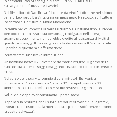
In entrambi i casi vi consiglio di fare BEN AMPIE RICERCHE
sull'argomento (i mezzi ce li avete).
Nel film e libro di Dan Brown "Il codice da Vinci" si dice che nell'ultima
cena di Leonardo Da Vinci, ci sia un messaggio Nascosto, ed il tutto è
incentrato sulla figura di Maria Maddalena.
In realtà per chi conosca la Verità riguardo al Cristianesimo, avrebbe
ben poco da analizzare sui personaggi raffigurati nell'opera, in
quanto probabilmente non darebbe credito all'esistenza di Molti di
questi personaggi. Il messaggio è nella disposizione !!! Vi chiederete
il perchè di questa mia affermazione ....
Permettetemi una breve introduzione:
Un bambino nasce il 25 dicembre da madre vergine , il giorno della
sua nascita 3 uomini saggi omaggiano il nascituro con oro, incenso e
mirra.
Nel corso della sua vita compie diversi miracoli. Egli veniva
considerato il "buon pastore", aveva 12 discepoli, muore a 33
anni sepolto in una tomba di pietra ma resuscita 3 giorni dopo!
Salì al cielo dopo aver consumato il pasto sacro.
Dopo la sua resurrezione i suoi discepoli recitavano: "Rallegratevi,
il vostro Dio è risorto dalla morte. Le sue pene e sofferenze saranno
la vostra salvezza".