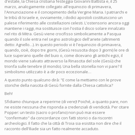
d'estate, la Chiesa cristiana festeggia Giovanni Battista e, il 25
marzo, analogamente collegato all'equinozio di primavera,
l'Annunciazione e il concepimento della Vergine Maria. I patriarchi e
le tribù di Israele e, ovviamente, i dodici apostoli costituiscono un
palese riferimento alle costellazioni celesti. L'ostensorio ancora oggi
mantiene i raggi, ma sostituisce con l'ostia il disco solare innalzato
nel rito di Mitra. Gesù viene crocifisso simbolicamente a Pasqua
quando il sole entra nel segno astrologico dell'ariete (altrimenti
detto: Agnello…). In questo periodo vi è l'equinozio di primavera,
quando, cioè, dopo tre giorni, (Gesù resuscita dopo 3 giorni) le ore di
luce superano quelle del buio o, come dicevano gli antichi egizi, il
mondo viene salvato attraverso la Rinascita del sole (Gesù) che
trionfa sulle tenebre (il mondo). Una bella storiella non vi pare? Il
simbolismo utilizzato è a dir poco eccezionale…
A questo punto qualcuno dirà: "E come la mettiamo con le prove
storiche della nascita di Gesù fornite dalla Chiesa cattolica?
Beh!
Sfidiamo chiunque a reperirne (di vere)! Poiché, a quanto pare, non
ne esiste nessuna che risponda a credenziali di veridicità. Per citare
Popper: un testo (sacro o profano) non può mai essere
"confermato" da concordanze con fatti storici o da riscontri
archeologici. Il fatto che la città di Troia sia esistita non dire che il
racconto dell'Iliade sia un fatto realmente accaduto.