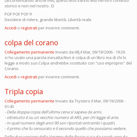
(accontentando anche me), questi testi vanno letti nel loro contesto
storico e non nel nostro. :D
POF POF POF !!!
Decidere di ridere, grande libertà. Libertà reale
Accedi
o
registrati
per inserire commenti.
colpa del corano
Collegamento permanente
Inviato da
tillj
il Mar, 09/19/2006 - 19:26
si ho usato una parola inesatta.Non è colpa di un libro ma di chi lo
legge a modo suo.Colpa andrebbe sostituito con "uso improprio" del
Corano.
Accedi
o
registrati
per inserire commenti.
Tripla copia
Collegamento permanente
Inviato da
Trystero
il Mar, 09/19/2006 -
01:45
- Della doppia copia dell'ultima cena si sapeva da anni,
- oltretutto è su un vecchio numero di ARS, per chi legge di arte.
- In quel numero degli anni 90 son riportati entrambi i quadri,
- il primo che fu censurato e il secondo quello che possiamo vedere.
Delle due versioni della Vergine delle Rocce si sa da secoli, non da