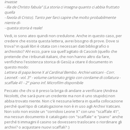
invasse
- illa de Christo fabula" (La storia ci insegna quanto ci abbia fruttato
quella
- favola di Cristo). Tanto per farci capire che molto probabilmente
niente di-
- questa storia è reale!
Vedi, io sono ateo quindi non credulone. Anche in questo caso, per
credere che esista questa lettera, avrei bisogno di prove. Dove si
trova? in quali libri è citata con i necessari dati bibliografici o
archivistici? Ah! ecco, pare sia quell'agitato di Cascioli (quello che
pretende che i tribunali italiani, che non hanno altro da fare,
verifichino l'esistenza storica di Gesù) a citare il documento in
questo modo:
Lettera di papa leone X al Cardinal Bembo. Archivi vaticani - Corr.
LeoneX - vol. 3° - volume cartonato grigio con cordame di collatura -
scaffale 41 - 2° piano inf. Microfilm disponibile
Peccato che chi si è preso la briga di andare a verificare (Andrea
Nicolotti, che sarà pure un credente ma non è uno stupido) non
abbia trovato niente. Non c'è nessuna lettera in quella collocazione
perché quel tipo di catalogazione non è in uso agli Archivi Vaticani.
Non solo non esiste un "corridoio Leone X" con uno "scaffale 41",
ma nessun documento è catalogato con "scaffale" e "piano" anche
perché ti immagini il casino se dovessero traslocare o riordinare gli
archivi? o acquistare nuovi scaffali? :)