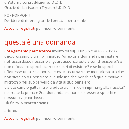
un'eterna contraddizione. :D :D :D
Grazie della risposta Trystero! :D :D :D
POF POF POF !!!
Decidere di ridere, grande libertà. Libertà reale
Accedi
o
registrati
per inserire commenti.
questa è una domanda
Collegamento permanente
Inviato da
tillj
il Lun, 09/18/2006 - 19:37
daccordissimo viviamo in matrix.Pongo una domanda per restare
nell'assurdo:se nessuno vi guardasse, sareste sicuri di esistere?se
non ci fossero specchi sareste sicuri di esistere? e se lo specchio
riflettesse un altro e non voi?Una masturbazione mentale:sicuro che
non siete solo il pensiero di qualcuno che per chissà quale motivo o
microchip nel suo cervello da vita al suo pensiero?
e siete cane o gatto ma vi credete uomini x un imprinting alla nascita?
ricordate la prima e 2da domanda, se non esistessero specchi e
nessuno vi guardasse.
Ok finito lo brainstorming.
ariciao.
Accedi
o
registrati
per inserire commenti.