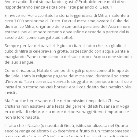
Avete capito di chi sto parlando, giusto? Probabilmente molti di voi
risponderanno senza esitazione: "stai parlando di Gesù"!
E invece no! Ho raccontato la storia leggendaria di Mitra, risalente a
circa 3.000 anni prima di Cristo. Da cui il mitraismo,ovvero il Culto del
dio iranico Mitra, originario delle comunità persiane dell'Asia minore
estesosi poi all'impero romano dove infine decadde a partire dal IV
secolo d.C. (come spiegato più sotto).
Sempre per far dei paralleli è giusto citare il fatto che, tra gli altri, il
culto di Mitra si celebrava in grotte, battezzando con acqua Santa e
mangiando Pane come simbolo del suo corpo e Acqua come simbolo
del suo sangue.
Come è risaputo, Natale è tempo di regali proprio come al tempo del
dio Sole, sotto la religione pagana del mitraismo, durante il solstizio
d'inverno. Tale ricorrenza veniva festeggiata nel periodo in cui il sole
inizia il suo ritorno nei cieli boreali: era il cosiddetto dies natalis Solis
invicti .
Ma è anche bene sapere che nei primissimi tempi della Chiesa
cristiana non esisteva una festa del genere; difatti l'usanza in voga
era quella di celebrare la morte dei personaggi ritenuti importanti e
non la loro nascita.
Il fatto che il Natale (o nascita di Gesù, istituzionalizzata nel Quarto
secolo) venga celebrato il 25 dicembre è frutto di un "compromesso"
o di un patto "sancito" (cioè: santo ) e cioè: far accettare agli antichi