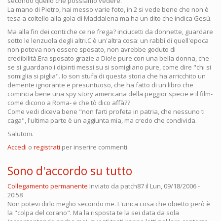
secondo quello che possiamo vedere.
La mano di Pietro, hai messo varie foto, in 2 si vede bene che non è
tesa a coltello alla gola di Maddalena ma ha un dito che indica Gesù.
Ma alla fin dei conti:che ce ne frega? inciucetti da donnette, guardare
sotto le lenzuola degli altri.C'è un'altra cosa: un rabbì di quell'epoca
non poteva non essere sposato, non avrebbe goduto di
credibilità.Era sposato grazie a Dio!e pure con una bella donna, che
se si guardano i dipinti messi su si somigliano pure, come dire "chi si
somiglia si piglia". Io son stufa di questa storia che ha arricchito un
demente ignorante e presuntuoso, che ha fatto di un libro che
comincia bene una spy story americana della peggior specie e il film-
come dicono a Roma- e che tò dico affà??
Come vedi diceva bene "non farti profeta in patria, che nessuno ti
caga", l'ultima parte è un aggiunta mia, ma credo che condivida.
Salutoni.
Accedi
o
registrati
per inserire commenti.
Sono d'accordo su tutto
Collegamento permanente
Inviato da
patch87
il Lun, 09/18/2006 -
20:58
Non potevi dirlo meglio secondo me. L'unica cosa che obietto però è
la "colpa del corano". Ma la risposta te la sei data da sola