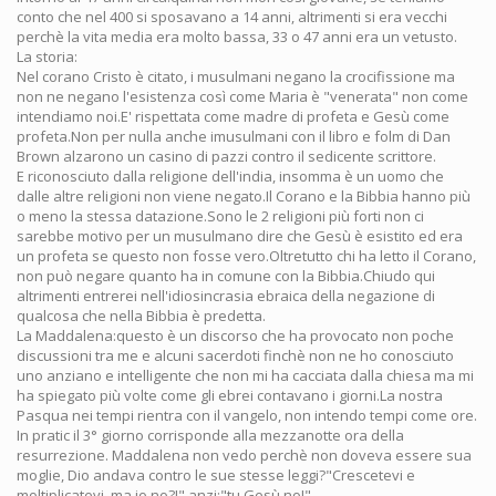
conto che nel 400 si sposavano a 14 anni, altrimenti si era vecchi
perchè la vita media era molto bassa, 33 o 47 anni era un vetusto.
La storia:
Nel corano Cristo è citato, i musulmani negano la crocifissione ma
non ne negano l'esistenza così come Maria è "venerata" non come
intendiamo noi.E' rispettata come madre di profeta e Gesù come
profeta.Non per nulla anche imusulmani con il libro e folm di Dan
Brown alzarono un casino di pazzi contro il sedicente scrittore.
E riconosciuto dalla religione dell'india, insomma è un uomo che
dalle altre religioni non viene negato.Il Corano e la Bibbia hanno più
o meno la stessa datazione.Sono le 2 religioni più forti non ci
sarebbe motivo per un musulmano dire che Gesù è esistito ed era
un profeta se questo non fosse vero.Oltretutto chi ha letto il Corano,
non può negare quanto ha in comune con la Bibbia.Chiudo qui
altrimenti entrerei nell'idiosincrasia ebraica della negazione di
qualcosa che nella Bibbia è predetta.
La Maddalena:questo è un discorso che ha provocato non poche
discussioni tra me e alcuni sacerdoti finchè non ne ho conosciuto
uno anziano e intelligente che non mi ha cacciata dalla chiesa ma mi
ha spiegato più volte come gli ebrei contavano i giorni.La nostra
Pasqua nei tempi rientra con il vangelo, non intendo tempi come ore.
In pratic il 3° giorno corrisponde alla mezzanotte ora della
resurrezione. Maddalena non vedo perchè non doveva essere sua
moglie, Dio andava contro le sue stesse leggi?"Crescetevi e
moltiplicatevi, ma io no?!" anzi:"tu Gesù no!"