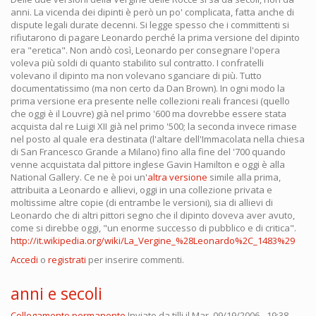
anni. La vicenda dei dipinti è però un po' complicata, fatta anche di
dispute legali durate decenni. Si legge spesso che i committenti si
rifiutarono di pagare Leonardo perché la prima versione del dipinto
era "eretica". Non andò così, Leonardo per consegnare l'opera
voleva più soldi di quanto stabilito sul contratto. I confratelli
volevano il dipinto ma non volevano sganciare di più. Tutto
documentatissimo (ma non certo da Dan Brown). In ogni modo la
prima versione era presente nelle collezioni reali francesi (quello
che oggi è il Louvre) già nel primo '600 ma dovrebbe essere stata
acquista dal re Luigi XII già nel primo '500; la seconda invece rimase
nel posto al quale era destinata (l'altare dell'Immacolata nella chiesa
di San Francesco Grande a Milano) fino alla fine del '700 quando
venne acquistata dal pittore inglese Gavin Hamilton e oggi è alla
National Gallery. Ce ne è poi un'
altra versione
simile alla prima,
attribuita a Leonardo e allievi, oggi in una collezione privata e
moltissime altre copie (di entrambe le versioni), sia di allievi di
Leonardo che di altri pittori segno che il dipinto doveva aver avuto,
come si direbbe oggi, "un enorme successo di pubblico e di critica".
http://it.wikipedia.org/wiki/La_Vergine_%28Leonardo%2C_1483%29
Accedi
o
registrati
per inserire commenti.
anni e secoli
Collegamento permanente
Inviato da
tillj
il Mar, 09/19/2006 - 19:38