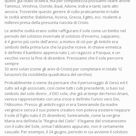
quello già citato di Mitra, ma per completezza possiamo citare anche
Tammuz, Virishna, Osiride, Baal, Adone, Indra e tanti, tanti altri
ancora. Troverete questo genere di culto praticamente in tutte
le civiltà antiche: Babilonia, Assiria, Grecia, Egitto, ecc. risalenti a
millenni prima della presunta nascita di Cristo.
Le antiche civiltà erano solite raffigurare il sole come un bimbo nel
periodo del solstizio invernale (il solstizio d'inverno, sappiamo,
è il giorno più corto dell'anno; a motivo di ciò per gli Antichi era
simbolo della prima luce che la psiche riceve. In chiave ermetica
è definito il bambino appena nato ), un ragazzo a Pasqua, e un
vecchio verso la fine di dicembre. Precisiamo che il sole percorre
sempre
33 anni solari (come gli anni di Cristo) per completare in totale 12
lunazioni (la cosiddetta quadratura del cerchio).
Probabilmente ci viene da pensare che il personaggio di Gesù ed il
culto ad egli associato, così come tutti i culti precedenti, si basi sul
simbolo del sole divino , il DIO sole, che già ai tempi dei Fenici-Ariani,
veniva rappresentato con una croce e definito l'unico vero Dio,
l'Altissimo. Presso gli antichi egizi vi era Semiramide (la madre
vergine) e senza il suo potere creativo non poteva esistere neppure
il sole (il figlio nato il 25 dicembre). Semiramide, come la vergine
Maria era definita la "Regina del Cielo". Il legame del cristianesimo
con il culto del Sole, ormai l'abbiamo appurato, non è certamente
casuale. Per esempio, il 24 giugno, periodo in cui avviene il solstizio