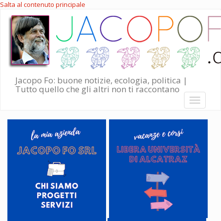
Salta al contenuto principale
Jacopo Fo: buone notizie, ecologia, politica |
Tutto quello che gli altri non ti raccontano
Toggle
navigati