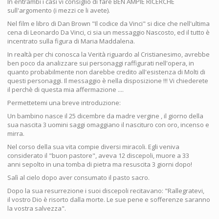
In entrambi i casi vi consiglio di fare BEN AMPIE RICERCHE
sull'argomento (i mezzi ce li avete).
Nel film e libro di Dan Brown "Il codice da Vinci" si dice che nell'ultima
cena di Leonardo Da Vinci, ci sia un messaggio Nascosto, ed il tutto è
incentrato sulla figura di Maria Maddalena.
In realtà per chi conosca la Verità riguardo al Cristianesimo, avrebbe
ben poco da analizzare sui personaggi raffigurati nell'opera, in
quanto probabilmente non darebbe credito all'esistenza di Molti di
questi personaggi. Il messaggio è nella disposizione !!! Vi chiederete
il perchè di questa mia affermazione ....
Permettetemi una breve introduzione:
Un bambino nasce il 25 dicembre da madre vergine , il giorno della
sua nascita 3 uomini saggi omaggiano il nascituro con oro, incenso e
mirra.
Nel corso della sua vita compie diversi miracoli. Egli veniva
considerato il "buon pastore", aveva 12 discepoli, muore a 33
anni sepolto in una tomba di pietra ma resuscita 3 giorni dopo!
Salì al cielo dopo aver consumato il pasto sacro.
Dopo la sua resurrezione i suoi discepoli recitavano: "Rallegratevi,
il vostro Dio è risorto dalla morte. Le sue pene e sofferenze saranno
la vostra salvezza".