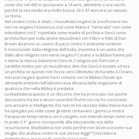
conto che nel 400 si sposavano a 14 anni, altrimenti si era vecchi
perchè la vita media era molto bassa, 33 o 47 anni era un vetusto.
La storia:
Nel corano Cristo è citato, i musulmani negano la crocifissione ma
non ne negano l'esistenza così come Maria è "venerata" non come
intendiamo noi.E' rispettata come madre di profeta e Gesù come
profeta.Non per nulla anche imusulmani con il libro e folm di Dan
Brown alzarono un casino di pazzi contro il sedicente scrittore.
E riconosciuto dalla religione dell'india, insomma è un uomo che
dalle altre religioni non viene negato.Il Corano e la Bibbia hanno più
o meno la stessa datazione.Sono le 2 religioni più forti non ci
sarebbe motivo per un musulmano dire che Gesù è esistito ed era
un profeta se questo non fosse vero.Oltretutto chi ha letto il Corano,
non può negare quanto ha in comune con la Bibbia.Chiudo qui
altrimenti entrerei nell'idiosincrasia ebraica della negazione di
qualcosa che nella Bibbia è predetta.
La Maddalena:questo è un discorso che ha provocato non poche
discussioni tra me e alcuni sacerdoti finchè non ne ho conosciuto
uno anziano e intelligente che non mi ha cacciata dalla chiesa ma mi
ha spiegato più volte come gli ebrei contavano i giorni.La nostra
Pasqua nei tempi rientra con il vangelo, non intendo tempi come ore.
In pratic il 3° giorno corrisponde alla mezzanotte ora della
resurrezione. Maddalena non vedo perchè non doveva essere sua
moglie, Dio andava contro le sue stesse leggi?"Crescetevi e
moltiplicatevi, ma io no?!" anzi:"tu Gesù no!"