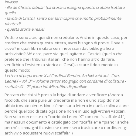
invasse
- illa de Christo fabula" (La storia ci insegna quanto ci abbia fruttato
quella
- favola di Cristo). Tanto per farci capire che molto probabilmente
niente di-
- questa storia è reale!
Vedi, io sono ateo quindi non credulone. Anche in questo caso, per
credere che esista questa lettera, avrei bisogno di prove. Dove si
trova? in quali libri è citata con i necessari dati bibliografici o
archivistici? Ah! ecco, pare sia quell'agitato di Cascioli (quello che
pretende che i tribunali italiani, che non hanno altro da fare,
verifichino l'esistenza storica di Gesù) a citare il documento in
questo modo:
Lettera di papa leone X al Cardinal Bembo. Archivi vaticani - Corr.
LeoneX - vol. 3° - volume cartonato grigio con cordame di collatura -
scaffale 41 - 2° piano inf. Microfilm disponibile
Peccato che chi si è preso la briga di andare a verificare (Andrea
Nicolotti, che sarà pure un credente ma non è uno stupido) non
abbia trovato niente. Non c'è nessuna lettera in quella collocazione
perché quel tipo di catalogazione non è in uso agli Archivi Vaticani.
Non solo non esiste un "corridoio Leone X" con uno "scaffale 41",
ma nessun documento è catalogato con "scaffale" e "piano" anche
perché ti immagini il casino se dovessero traslocare o riordinare gli
archivi? o acquistare nuovi scaffali? :)