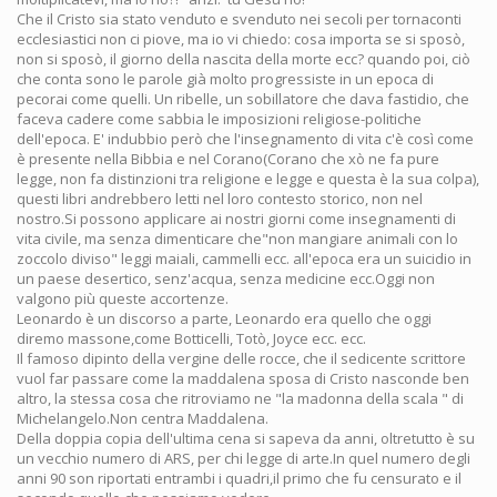
Che il Cristo sia stato venduto e svenduto nei secoli per tornaconti
ecclesiastici non ci piove, ma io vi chiedo: cosa importa se si sposò,
non si sposò, il giorno della nascita della morte ecc? quando poi, ciò
che conta sono le parole già molto progressiste in un epoca di
pecorai come quelli. Un ribelle, un sobillatore che dava fastidio, che
faceva cadere come sabbia le imposizioni religiose-politiche
dell'epoca. E' indubbio però che l'insegnamento di vita c'è così come
è presente nella Bibbia e nel Corano(Corano che xò ne fa pure
legge, non fa distinzioni tra religione e legge e questa è la sua colpa),
questi libri andrebbero letti nel loro contesto storico, non nel
nostro.Si possono applicare ai nostri giorni come insegnamenti di
vita civile, ma senza dimenticare che"non mangiare animali con lo
zoccolo diviso" leggi maiali, cammelli ecc. all'epoca era un suicidio in
un paese desertico, senz'acqua, senza medicine ecc.Oggi non
valgono più queste accortenze.
Leonardo è un discorso a parte, Leonardo era quello che oggi
diremo massone,come Botticelli, Totò, Joyce ecc. ecc.
Il famoso dipinto della vergine delle rocce, che il sedicente scrittore
vuol far passare come la maddalena sposa di Cristo nasconde ben
altro, la stessa cosa che ritroviamo ne "la madonna della scala " di
Michelangelo.Non centra Maddalena.
Della doppia copia dell'ultima cena si sapeva da anni, oltretutto è su
un vecchio numero di ARS, per chi legge di arte.In quel numero degli
anni 90 son riportati entrambi i quadri,il primo che fu censurato e il