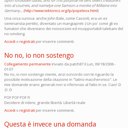
upon forbidden dates, and for this purpose he sent divers treasurers
into al coutreis, and namelye one Samson a monke of Millaine into
Germany...
(
http://www.tektonics.org/lp/popeleox.html
)
Una cosa curiosa: anche John Bale, come Cascioli, era un ex
seminarista pentito, diventato un mangiapreti :) Un po' come gli ex
fumatori che diventano dei noiosissimi ed insopportabili talebani del
no-smoking.
Accedi
o
registrati
per inserire commenti.
No no, io non sostengo
Collegamento permanente
Inviato da
patch87
il Lun, 09/18/2006 -
01:07
No no, io non sostengo niente, anzi ocncordo con te riguardo la
possibile motivazione della citazione in "latino maccheronico". Le
mie domande erano generali non si riferivnao al fatto in se. Ciao! :D
:D :D
POF POF POF !!!
Decidere di ridere, grande libertà. Libertà reale
Accedi
o
registrati
per inserire commenti.
Questa è invece una domanda