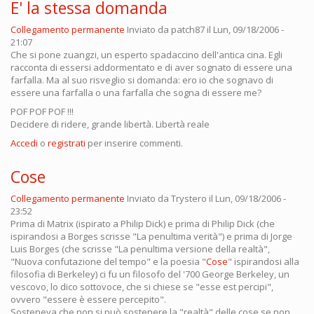
E' la stessa domanda
Collegamento permanente
Inviato da
patch87
il Lun, 09/18/2006 -
21:07
Che si pone zuangzi, un esperto spadaccino dell'antica cina. Egli
racconta di essersi addormentato e di aver sognato di essere una
farfalla. Ma al suo risveglio si domanda: ero io che sognavo di
essere una farfalla o una farfalla che sogna di essere me?
POF POF POF !!!
Decidere di ridere, grande libertà. Libertà reale
Accedi
o
registrati
per inserire commenti.
Cose
Collegamento permanente
Inviato da
Trystero
il Lun, 09/18/2006 -
23:52
Prima di Matrix (ispirato a Philip Dick) e prima di Philip Dick (che
ispirandosi a Borges scrisse "La penultima verità") e prima di Jorge
Luis Borges (che scrisse "La penultima versione della realtà",
"Nuova confutazione del tempo" e la poesia "
Cose
" ispirandosi alla
filosofia di Berkeley) ci fu un filosofo del '700 George Berkeley, un
vescovo, lo dico sottovoce, che si chiese se "esse est percipi",
ovvero "essere è essere percepito".
Sosteneva che non si può sostenere la "realtà" delle cose se non