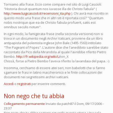
Torniamo alla frase. Ecco come compare nel sito di Luigi Cascioli:
"Historia docuit quantum nos iuvasse illa de Christo fabula" (
http://www.luigicascioli.it/recensioni_ita.php
). Chi avrà mai riscritto in
questo modo una frase che in altri siti è riportata così? "Quantum
nobis nostrique que ea de Christo fabula profuerit, satis est
omnibus seculis notum".
In ogni modo, la famigerata frase (nella seconda versione) non si
trova in un documento negli Archivi Vaticani, proviene da un libro
antipapista del polemista inglese John Bale (1495-1563) intitolato
"The Pageant of Popes". L'autore dice che l'aneddoto sarebbe stato
raccontato da Pico della Mirandola al quale l'avrebbe riferito Pietro
Bembo.
http://fr.wikipedia.org/wiki/L
éon_X
Chissà, forse a Pietro Bembo l'aveva riferito la lavandaia del papa. :-)
Insomma, cerchiamo di essere atei seri, non babelotti che si fanno
sgamare le frasi in latino maccheronico e le finte collocazioni dei
documenti nei segretissimi archivi vaticani.
Accedi
o
registrati
per inserire commenti.
Non nego che tu abbia
Collegamento permanente
Inviato da
patch87
il Dom, 09/17/2006 -
23:37
Non nego che tu abbia ragione riguardo questa storia. Una sola