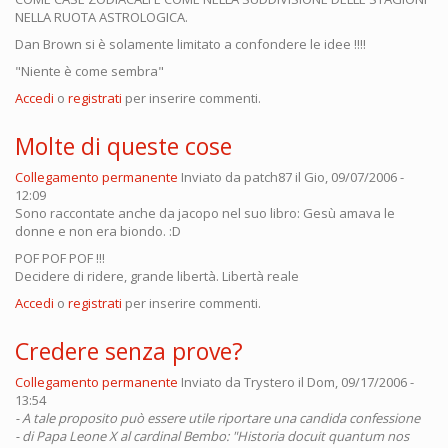
NELLA RUOTA ASTROLOGICA.
Dan Brown si è solamente limitato a confondere le idee !!!!
"Niente è come sembra"
Accedi
o
registrati
per inserire commenti.
Molte di queste cose
Collegamento permanente
Inviato da
patch87
il Gio, 09/07/2006 -
12:09
Sono raccontate anche da jacopo nel suo libro: Gesù amava le
donne e non era biondo. :D
POF POF POF !!!
Decidere di ridere, grande libertà. Libertà reale
Accedi
o
registrati
per inserire commenti.
Credere senza prove?
Collegamento permanente
Inviato da
Trystero
il Dom, 09/17/2006 -
13:54
- A tale proposito può essere utile riportare una candida confessione
- di Papa Leone X al cardinal Bembo: "Historia docuit quantum nos