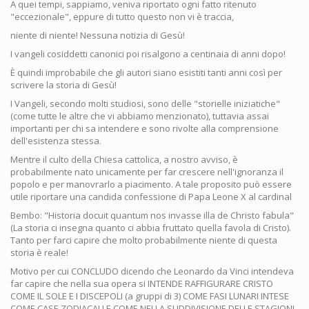
A quei tempi, sappiamo, veniva riportato ogni fatto ritenuto
"eccezionale", eppure di tutto questo non vi è traccia,
niente di niente! Nessuna notizia di Gesù!
I vangeli cosiddetti canonici poi risalgono a centinaia di anni dopo!
È quindi improbabile che gli autori siano esistiti tanti anni così per
scrivere la storia di Gesù!
I Vangeli, secondo molti studiosi, sono delle "storielle iniziatiche"
(come tutte le altre che vi abbiamo menzionato), tuttavia assai
importanti per chi sa intendere e sono rivolte alla comprensione
dell'esistenza stessa.
Mentre il culto della Chiesa cattolica, a nostro avviso, è
probabilmente nato unicamente per far crescere nell'ignoranza il
popolo e per manovrarlo a piacimento. A tale proposito può essere
utile riportare una candida confessione di Papa Leone X al cardinal
Bembo: "Historia docuit quantum nos invasse illa de Christo fabula"
(La storia ci insegna quanto ci abbia fruttato quella favola di Cristo).
Tanto per farci capire che molto probabilmente niente di questa
storia è reale!
Motivo per cui CONCLUDO dicendo che Leonardo da Vinci intendeva
far capire che nella sua opera si INTENDE RAFFIGURARE CRISTO
COME IL SOLE E I DISCEPOLI (a gruppi di 3) COME FASI LUNARI INTESE
COME CASE ZODIACALI E COME NELLA SUDDIVISIONE DELLE STAGIONI