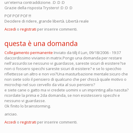
un'eterna contraddizione. :D :D :D
Grazie della risposta Trystero! :D :D :D
POF POF POF !!!
Decidere di ridere, grande libertà. Libertà reale
Accedi
o
registrati
per inserire commenti.
questa è una domanda
Collegamento permanente
Inviato da
tillj
il Lun, 09/18/2006 - 19:37
daccordissimo viviamo in matrix.Pongo una domanda per restare
nell'assurdo:se nessuno vi guardasse, sareste sicuri di esistere?se
non ci fossero specchi sareste sicuri di esistere? e se lo specchio
riflettesse un altro e non voi?Una masturbazione mentale:sicuro che
non siete solo il pensiero di qualcuno che per chissà quale motivo o
microchip nel suo cervello da vita al suo pensiero?
e siete cane o gatto ma vi credete uomini x un imprinting alla nascita?
ricordate la prima e 2da domanda, se non esistessero specchi e
nessuno vi guardasse.
Ok finito lo brainstorming.
ariciao.
Accedi
o
registrati
per inserire commenti.