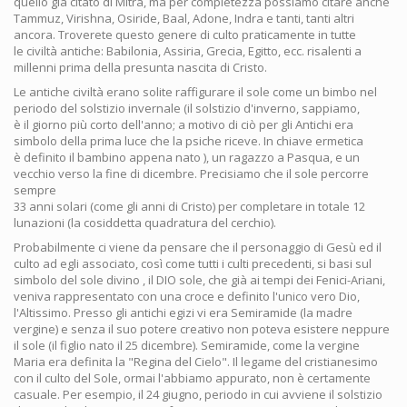
quello già citato di Mitra, ma per completezza possiamo citare anche
Tammuz, Virishna, Osiride, Baal, Adone, Indra e tanti, tanti altri
ancora. Troverete questo genere di culto praticamente in tutte
le civiltà antiche: Babilonia, Assiria, Grecia, Egitto, ecc. risalenti a
millenni prima della presunta nascita di Cristo.
Le antiche civiltà erano solite raffigurare il sole come un bimbo nel
periodo del solstizio invernale (il solstizio d'inverno, sappiamo,
è il giorno più corto dell'anno; a motivo di ciò per gli Antichi era
simbolo della prima luce che la psiche riceve. In chiave ermetica
è definito il bambino appena nato ), un ragazzo a Pasqua, e un
vecchio verso la fine di dicembre. Precisiamo che il sole percorre
sempre
33 anni solari (come gli anni di Cristo) per completare in totale 12
lunazioni (la cosiddetta quadratura del cerchio).
Probabilmente ci viene da pensare che il personaggio di Gesù ed il
culto ad egli associato, così come tutti i culti precedenti, si basi sul
simbolo del sole divino , il DIO sole, che già ai tempi dei Fenici-Ariani,
veniva rappresentato con una croce e definito l'unico vero Dio,
l'Altissimo. Presso gli antichi egizi vi era Semiramide (la madre
vergine) e senza il suo potere creativo non poteva esistere neppure
il sole (il figlio nato il 25 dicembre). Semiramide, come la vergine
Maria era definita la "Regina del Cielo". Il legame del cristianesimo
con il culto del Sole, ormai l'abbiamo appurato, non è certamente
casuale. Per esempio, il 24 giugno, periodo in cui avviene il solstizio