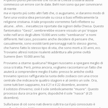
A questo punto penserete che forse la Chiesa cristiana abbia
commesso un errore con le date. Beh! non sono qui per convincervi
di niente
ma vi riporto più sotto altri fatti che, ci auguriamo, vi daranno modo di
farvi una vostra idea personale su cosa si basi effettivamente la
religione cristiana. A tale proposito vorremmo farli riflettere su
alcune…ehm… inesattezze riportate dai signori della Chiesa. Questo
fantomatico "Gesù", sembrerebbe essere vissuto un po' troppe
volte nell'arco degli ultimi 10.000 anni sotto "sembianze" e nomi
differenti. Nel caso, possiamo anche decidere di pensare che,
casualmente, sono esistiti tanti personaggi nati lo stesso giorno,
che hanno fatto lo stesso tipo di vita, che sono morti a 33 anni, ecc.
Troviamo altresì notizie risalenti addirittura alle prime civiltà
Sumere (ben 10.000 anni fa).
Proviamo a citarne qualcuna? Magari riusciamo a spiegare meglio di
cosa si tratta. Però, prima ancora, vogliamo raccontarvi un fatto che
aiuterà a comprendere meglio il tutto: presso le antiche civiltà
troviamo spesso raffigurata la ruota dello zodiaco con una croce
centrale che indicava le quattro stagioni e al centro un sole. Ora,
come tutti ben sappiamo, tra il 21 e il 22 dicembre, avviene
il solstizio d'inverno; cioè il sole simbolicamente "muore". Questo
processo dura circa tre giorni, dopodichè il sole "nasce" (il 25
dicembre).
Sulla base di ciò sono nati diversi culti tra cui il più conosciuto è