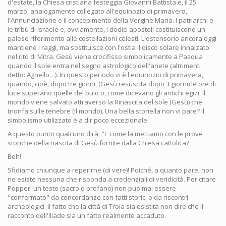
d'estate, la Chiesa cristiana festeggia Giovanni Battista e, il 25
marzo, analogamente collegato all'equinozio di primavera,
l'Annunciazione e il concepimento della Vergine Maria. I patriarchi e
le tribù di Israele e, ovviamente, i dodici apostoli costituiscono un
palese riferimento alle costellazioni celesti. L'ostensorio ancora oggi
mantiene i raggi, ma sostituisce con l'ostia il disco solare innalzato
nel rito di Mitra. Gesù viene crocifisso simbolicamente a Pasqua
quando il sole entra nel segno astrologico dell'ariete (altrimenti
detto: Agnello…). In questo periodo vi è l'equinozio di primavera,
quando, cioè, dopo tre giorni, (Gesù resuscita dopo 3 giorni) le ore di
luce superano quelle del buio o, come dicevano gli antichi egizi, il
mondo viene salvato attraverso la Rinascita del sole (Gesù) che
trionfa sulle tenebre (il mondo). Una bella storiella non vi pare? Il
simbolismo utilizzato è a dir poco eccezionale…
A questo punto qualcuno dirà: "E come la mettiamo con le prove
storiche della nascita di Gesù fornite dalla Chiesa cattolica?
Beh!
Sfidiamo chiunque a reperirne (di vere)! Poiché, a quanto pare, non
ne esiste nessuna che risponda a credenziali di veridicità. Per citare
Popper: un testo (sacro o profano) non può mai essere
"confermato" da concordanze con fatti storici o da riscontri
archeologici. Il fatto che la città di Troia sia esistita non dire che il
racconto dell'Iliade sia un fatto realmente accaduto.