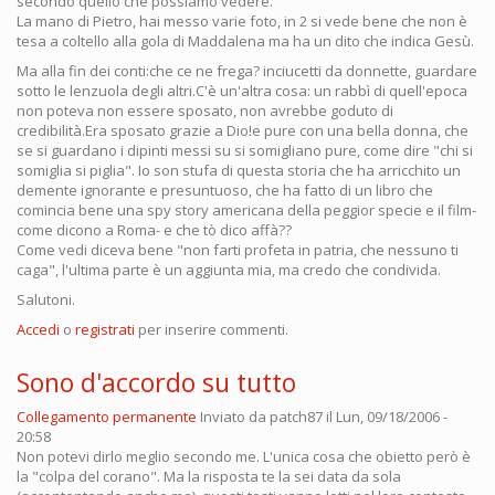
secondo quello che possiamo vedere.
La mano di Pietro, hai messo varie foto, in 2 si vede bene che non è
tesa a coltello alla gola di Maddalena ma ha un dito che indica Gesù.
Ma alla fin dei conti:che ce ne frega? inciucetti da donnette, guardare
sotto le lenzuola degli altri.C'è un'altra cosa: un rabbì di quell'epoca
non poteva non essere sposato, non avrebbe goduto di
credibilità.Era sposato grazie a Dio!e pure con una bella donna, che
se si guardano i dipinti messi su si somigliano pure, come dire "chi si
somiglia si piglia". Io son stufa di questa storia che ha arricchito un
demente ignorante e presuntuoso, che ha fatto di un libro che
comincia bene una spy story americana della peggior specie e il film-
come dicono a Roma- e che tò dico affà??
Come vedi diceva bene "non farti profeta in patria, che nessuno ti
caga", l'ultima parte è un aggiunta mia, ma credo che condivida.
Salutoni.
Accedi
o
registrati
per inserire commenti.
Sono d'accordo su tutto
Collegamento permanente
Inviato da
patch87
il Lun, 09/18/2006 -
20:58
Non potevi dirlo meglio secondo me. L'unica cosa che obietto però è
la "colpa del corano". Ma la risposta te la sei data da sola