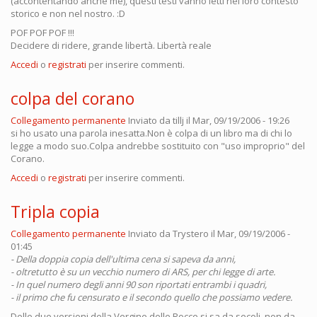
(accontentando anche me), questi testi vanno letti nel loro contesto
storico e non nel nostro. :D
POF POF POF !!!
Decidere di ridere, grande libertà. Libertà reale
Accedi
o
registrati
per inserire commenti.
colpa del corano
Collegamento permanente
Inviato da
tillj
il Mar, 09/19/2006 - 19:26
si ho usato una parola inesatta.Non è colpa di un libro ma di chi lo
legge a modo suo.Colpa andrebbe sostituito con "uso improprio" del
Corano.
Accedi
o
registrati
per inserire commenti.
Tripla copia
Collegamento permanente
Inviato da
Trystero
il Mar, 09/19/2006 -
01:45
- Della doppia copia dell'ultima cena si sapeva da anni,
- oltretutto è su un vecchio numero di ARS, per chi legge di arte.
- In quel numero degli anni 90 son riportati entrambi i quadri,
- il primo che fu censurato e il secondo quello che possiamo vedere.
Delle due versioni della Vergine delle Rocce si sa da secoli, non da