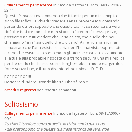
Collegamento permanente
Inviato da
patch87
il Dom, 09/17/2006 -
23:44
Questa è invece una domanda che ti faccio per un mio semplice
gioco filosofico. Tu chiedi "credere senza prove" e io ti domando
partendo dal presupposto che questa tua frase retorica sia vera,
cioè che tutti credano che non si possa "credere" senza prove,
possiamo noi tutti credere che l'aria esista, che quello che noi
chiamiamo "aria" sia quello che ci dicano? A me non hanno mai
dimostrato che l'aria esiste, io l'aria non l'ho mai vista eppure tutti
dicono che esiste. allo steso modo gli atomi e cosi' via. Ovviamente
alla tua e alla probabile risposta di altri non seguirà una mia replica
perchè credo che ild iscorso si dilungherebbe in modo esagerato e
forse senza fine, è il tutto diventerebbe noioso. :D :D :D
POF POF POF !!!
Decidere di ridere, grande libertà. Libertà reale
Accedi
o
registrati
per inserire commenti.
Solipsismo
Collegamento permanente
Inviato da
Trystero
il Lun, 09/18/2006 -
00:04
Tu chiedi "credere senza prove" e io ti domando partendo
- dal presupposto che questa tua frase retorica sia vera, cioè