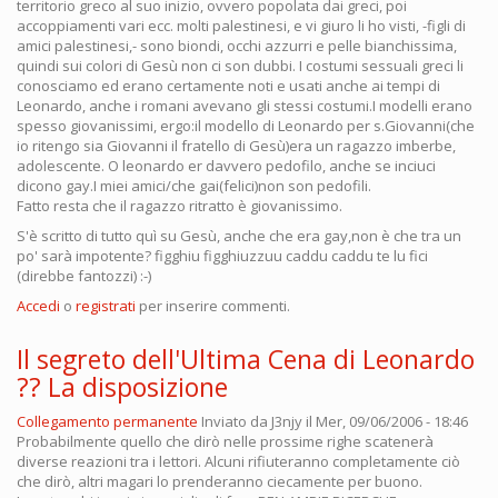
territorio greco al suo inizio, ovvero popolata dai greci, poi
accoppiamenti vari ecc. molti palestinesi, e vi giuro li ho visti, -figli di
amici palestinesi,- sono biondi, occhi azzurri e pelle bianchissima,
quindi sui colori di Gesù non ci son dubbi. I costumi sessuali greci li
conosciamo ed erano certamente noti e usati anche ai tempi di
Leonardo, anche i romani avevano gli stessi costumi.I modelli erano
spesso giovanissimi, ergo:il modello di Leonardo per s.Giovanni(che
io ritengo sia Giovanni il fratello di Gesù)era un ragazzo imberbe,
adolescente. O leonardo er davvero pedofilo, anche se inciuci
dicono gay.I miei amici/che gai(felici)non son pedofili.
Fatto resta che il ragazzo ritratto è giovanissimo.
S'è scritto di tutto quì su Gesù, anche che era gay,non è che tra un
po' sarà impotente? figghiu figghiuzzuu caddu caddu te lu fici
(direbbe fantozzi) :-)
Accedi
o
registrati
per inserire commenti.
Il segreto dell'Ultima Cena di Leonardo
?? La disposizione
Collegamento permanente
Inviato da
J3njy
il Mer, 09/06/2006 - 18:46
Probabilmente quello che dirò nelle prossime righe scatenerà
diverse reazioni tra i lettori. Alcuni rifiuteranno completamente ciò
che dirò, altri magari lo prenderanno ciecamente per buono.