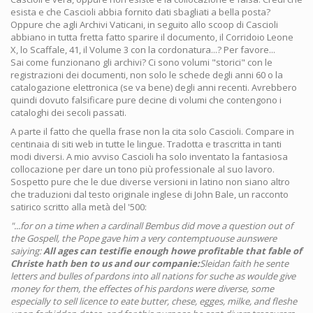
esista e che Cascioli abbia fornito dati sbagliati a bella posta?
Oppure che agli Archivi Vaticani, in seguito allo scoop di Cascioli
abbiano in tutta fretta fatto sparire il documento, il Corridoio Leone
X, lo Scaffale, 41, il Volume 3 con la cordonatura...? Per favore...
Sai come funzionano gli archivi? Ci sono volumi "storici" con le
registrazioni dei documenti, non solo le schede degli anni 60 o la
catalogazione elettronica (se va bene) degli anni recenti. Avrebbero
quindi dovuto falsificare pure decine di volumi che contengono i
cataloghi dei secoli passati.
A parte il fatto che quella frase non la cita solo Cascioli. Compare in
centinaia di siti web in tutte le lingue. Tradotta e trascritta in tanti
modi diversi. A mio avviso Cascioli ha solo inventato la fantasiosa
collocazione per dare un tono più professionale al suo lavoro.
Sospetto pure che le due diverse versioni in latino non siano altro
che traduzioni dal testo originale inglese di John Bale, un racconto
satirico scritto alla metà del '500:
"...for on a time when a cardinall Bembus did move a question out of
the Gospell, the Pope gave him a very contemptuouse aunswere
saiying:
All ages can testifie enough howe profitable that fable of
Christe hath ben to us and our companie:
Sleidan faith he sente
letters and bulles of pardons into all nations for suche as woulde give
money for them, the effectes of his pardons were diverse, some
especially to sell licence to eate butter, chese, egges, milke, and fleshe