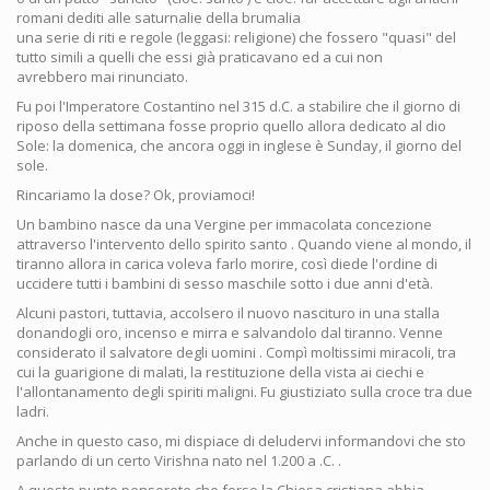
romani dediti alle saturnalie della brumalia
una serie di riti e regole (leggasi: religione) che fossero "quasi" del
tutto simili a quelli che essi già praticavano ed a cui non
avrebbero mai rinunciato.
Fu poi l'Imperatore Costantino nel 315 d.C. a stabilire che il giorno di
riposo della settimana fosse proprio quello allora dedicato al dio
Sole: la domenica, che ancora oggi in inglese è Sunday, il giorno del
sole.
Rincariamo la dose? Ok, proviamoci!
Un bambino nasce da una Vergine per immacolata concezione
attraverso l'intervento dello spirito santo . Quando viene al mondo, il
tiranno allora in carica voleva farlo morire, così diede l'ordine di
uccidere tutti i bambini di sesso maschile sotto i due anni d'età.
Alcuni pastori, tuttavia, accolsero il nuovo nascituro in una stalla
donandogli oro, incenso e mirra e salvandolo dal tiranno. Venne
considerato il salvatore degli uomini . Compì moltissimi miracoli, tra
cui la guarigione di malati, la restituzione della vista ai ciechi e
l'allontanamento degli spiriti maligni. Fu giustiziato sulla croce tra due
ladri.
Anche in questo caso, mi dispiace di deludervi informandovi che sto
parlando di un certo Virishna nato nel 1.200 a .C. .