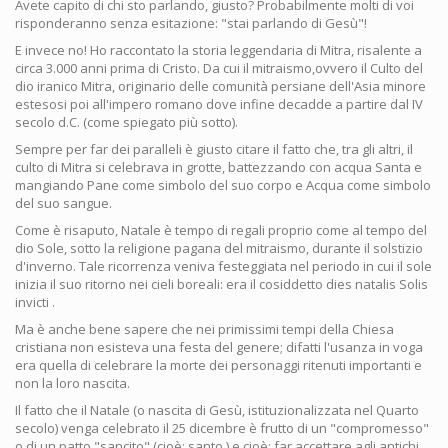
Avete capito di chi sto parlando, giusto? Probabilmente molti di voi
risponderanno senza esitazione: "stai parlando di Gesù"!
E invece no! Ho raccontato la storia leggendaria di Mitra, risalente a
circa 3.000 anni prima di Cristo. Da cui il mitraismo,ovvero il Culto del
dio iranico Mitra, originario delle comunità persiane dell'Asia minore
estesosi poi all'impero romano dove infine decadde a partire dal IV
secolo d.C. (come spiegato più sotto).
Sempre per far dei paralleli è giusto citare il fatto che, tra gli altri, il
culto di Mitra si celebrava in grotte, battezzando con acqua Santa e
mangiando Pane come simbolo del suo corpo e Acqua come simbolo
del suo sangue.
Come è risaputo, Natale è tempo di regali proprio come al tempo del
dio Sole, sotto la religione pagana del mitraismo, durante il solstizio
d'inverno. Tale ricorrenza veniva festeggiata nel periodo in cui il sole
inizia il suo ritorno nei cieli boreali: era il cosiddetto dies natalis Solis
invicti .
Ma è anche bene sapere che nei primissimi tempi della Chiesa
cristiana non esisteva una festa del genere; difatti l'usanza in voga
era quella di celebrare la morte dei personaggi ritenuti importanti e
non la loro nascita.
Il fatto che il Natale (o nascita di Gesù, istituzionalizzata nel Quarto
secolo) venga celebrato il 25 dicembre è frutto di un "compromesso"
o di un patto "sancito" (cioè: santo ) e cioè: far accettare agli antichi