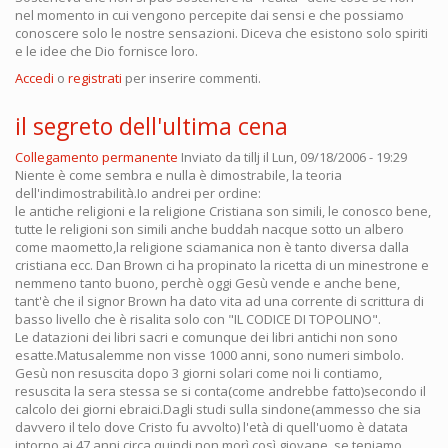
nel momento in cui vengono percepite dai sensi e che possiamo
conoscere solo le nostre sensazioni. Diceva che esistono solo spiriti
e le idee che Dio fornisce loro.
Accedi
o
registrati
per inserire commenti.
il segreto dell'ultima cena
Collegamento permanente
Inviato da
tillj
il Lun, 09/18/2006 - 19:29
Niente è come sembra e nulla è dimostrabile, la teoria
dell'indimostrabilità.Io andrei per ordine:
le antiche religioni e la religione Cristiana son simili, le conosco bene,
tutte le religioni son simili anche buddah nacque sotto un albero
come maometto,la religione sciamanica non è tanto diversa dalla
cristiana ecc. Dan Brown ci ha propinato la ricetta di un minestrone e
nemmeno tanto buono, perchè oggi Gesù vende e anche bene,
tant'è che il signor Brown ha dato vita ad una corrente di scrittura di
basso livello che è risalita solo con "IL CODICE DI TOPOLINO".
Le datazioni dei libri sacri e comunque dei libri antichi non sono
esatte.Matusalemme non visse 1000 anni, sono numeri simbolo.
Gesù non resuscita dopo 3 giorni solari come noi li contiamo,
resuscita la sera stessa se si conta(come andrebbe fatto)secondo il
calcolo dei giorni ebraici.Dagli studi sulla sindone(ammesso che sia
davvero il telo dove Cristo fu avvolto) l'età di quell'uomo è datata
intorno ai 47 anni circa.quindi non morì così giovane, se teniamo