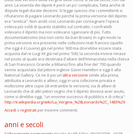
anni. La vicenda dei dipinti è però un po' complicata, fatta anche di
dispute legali durate decenni. Si legge spesso che i committenti si
rifiutarono di pagare Leonardo perché la prima versione del dipinto
era "eretica". Non andò così, Leonardo per consegnare l'opera
voleva più soldi di quanto stabilito sul contratto. I confratelli
volevano il dipinto ma non volevano sganciare di più. Tutto
documentatissimo (ma non certo da Dan Brown). In ogni modo la
prima versione era presente nelle collezioni reali francesi (quello
che oggi è il Louvre) già nel primo '600 ma dovrebbe essere stata
acquista dal re Luigi XII già nel primo '500; la seconda invece rimase
nel posto al quale era destinata (l'altare dell'Immacolata nella chiesa
di San Francesco Grande a Milano) fino alla fine del '700 quando
venne acquistata dal pittore inglese Gavin Hamilton e oggi è alla
National Gallery. Ce ne è poi un'
altra versione
simile alla prima,
attribuita a Leonardo e allievi, oggi in una collezione privata e
moltissime altre copie (di entrambe le versioni), sia di allievi di
Leonardo che di altri pittori segno che il dipinto doveva aver avuto,
come si direbbe oggi, "un enorme successo di pubblico e di critica".
http://it.wikipedia.org/wiki/La_Vergine_%28Leonardo%2C_1483%29
Accedi
o
registrati
per inserire commenti.
anni e secoli
Collegamento permanente
Inviato da
tillj
il Mar, 09/19/2006 - 19:38