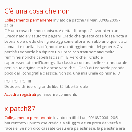
C'è una cosa che non
Collegamento permanente
Inviato da
patch87
il Mar, 08/08/2006 -
21:03
C'è una cosa che non capisco. A detta di Jacopo Giovanni era un
Greco nato e vissuto tra pagani. Credo che questa cosa fosse nota a
Leonardo e credo che i greci oggi come allora non abbiano quei tratti
somatici e quella fisicità, nonchè un atteggiamento del genere. Ora
perchè Leonardo ha dipinto un Greco con tratti somatici molto
femminei nonchè capelli liscissimi. E' vero che il Cristo è
rappressentato nell'iconografia classica con una bellezza innaturale
per la sua origine, ma è anche vero che il Gesù di Leonardo prende
poco dall'iconografia classica. Non so, una mia umile opinione. :D
POF POF POF !!!
Decidere di ridere, grande libertà. Libertà reale
Accedi
o
registrati
per inserire commenti.
x patch87
Collegamento permanente
Inviato da
tillj
il Lun, 09/18/2006 - 20:51
hai centrato il punto che credo sia sfuggito a tutti presi da verità e
facezie. Se non dico cazzate Gesù era palestinese, la palestina era