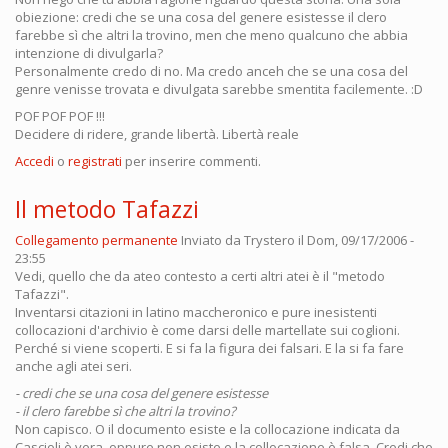
obiezione: credi che se una cosa del genere esistesse il clero
farebbe sì che altri la trovino, men che meno qualcuno che abbia
intenzione di divulgarla?
Personalmente credo di no. Ma credo anceh che se una cosa del
genre venisse trovata e divulgata sarebbe smentita facilemente. :D
POF POF POF !!!
Decidere di ridere, grande libertà. Libertà reale
Accedi
o
registrati
per inserire commenti.
Il metodo Tafazzi
Collegamento permanente
Inviato da
Trystero
il Dom, 09/17/2006 -
23:55
Vedi, quello che da ateo contesto a certi altri atei è il "metodo
Tafazzi".
Inventarsi citazioni in latino maccheronico e pure inesistenti
collocazioni d'archivio è come darsi delle martellate sui coglioni.
Perché si viene scoperti. E si fa la figura dei falsari. E la si fa fare
anche agli atei seri.
- credi che se una cosa del genere esistesse
- il clero farebbe sì che altri la trovino?
Non capisco. O il documento esiste e la collocazione indicata da
Cascioli è vera, oppure non esiste e la collocazione è falsa. Credi che