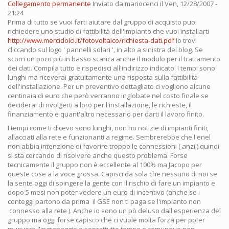
Collegamento permanente
Inviato da
mariocenci
il Ven, 12/28/2007 -
21:24
Prima di tutto se vuoi farti aiutare dal gruppo di acquisto puoi
richiedere uno studio di fattibilità dell'impianto che vuoi installarti
http://www.mercidolci.it/fotovoltaico/richiesta-dati.pdf
lo trovi
cliccando sul logo ' pannelli solari ', in alto a sinistra del blog. Se
scorri un poco più in basso scarica anche il modulo per il trattamento
dei dati. Compila tutto e rispedisci all'indirizzo indicato. I tempi sono
lunghi ma riceverai gratuitamente una risposta sulla fattibilità
dell'installazione. Per un preventivo dettagliato ci vogliono alcune
centinaia di euro che però verranno inglobate nel costo finale se
deciderai di rivolgerti a loro per l'installazione, le richieste, il
finanziamento e quant'altro necessario per darti il lavoro finito.
I tempi come ti dicevo sono lunghi, non ho notizie di impianti finiti,
allacciati alla rete e funzionanti a regime. Sembrerebbe che l'enel
non abbia intenzione di favorire troppo le connessioni ( anzi ) quindi
si sta cercando di risolvere anche questo problema. Forse
tecnicamente il gruppo non è eccellente al 100% ma Jacopo per
queste cose a la voce grossa. Capisci da sola che nessuno di noi se
la sente oggi di spingere la gente con il rischio di fare un impianto e
dopo 5 mesi non poter vedere un euro di incentivo (anche se i
conteggi partono da prima il GSE non ti paga se l'impianto non
connesso alla rete ). Anche io sono un pò deluso dall'esperienza del
gruppo ma oggi forse capisco che ci vuole molta forza per poter
muovere l'ingranaggio e soprattutto tempo e comunque non