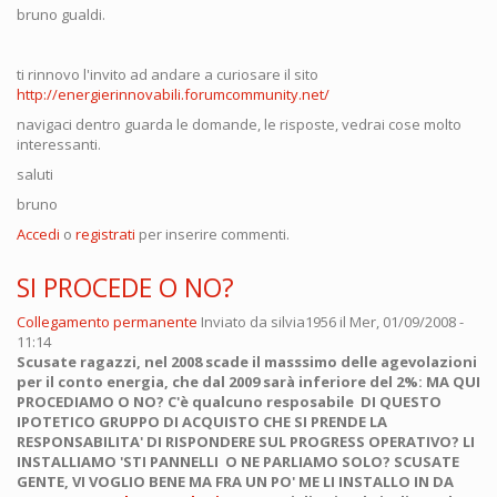
bruno gualdi.
ti rinnovo l'invito ad andare a curiosare il sito
http://energierinnovabili.forumcommunity.net/
navigaci dentro guarda le domande, le risposte, vedrai cose molto
interessanti.
saluti
bruno
Accedi
o
registrati
per inserire commenti.
SI PROCEDE O NO?
Collegamento permanente
Inviato da
silvia1956
il Mer, 01/09/2008 -
11:14
Scusate ragazzi, nel 2008 scade il masssimo delle agevolazioni
per il conto energia, che dal 2009 sarà inferiore del 2%: MA QUI
PROCEDIAMO O NO? C'è qualcuno resposabile DI QUESTO
IPOTETICO GRUPPO DI ACQUISTO CHE SI PRENDE LA
RESPONSABILITA' DI RISPONDERE SUL PROGRESS OPERATIVO? LI
INSTALLIAMO 'STI PANNELLI O NE PARLIAMO SOLO? SCUSATE
GENTE, VI VOGLIO BENE MA FRA UN PO' ME LI INSTALLO IN DA