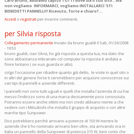
Caro Bruno, abbiamo capito TUTTI dove sia il tuo sito...ma
non vogliamo INFORMARCI, vogliamo INSTALLARCI 'STI
BENEDETTI PANNELLI!! Ricevuto, forte e chiaro?...
Accedi
o
registrati
per inserire commenti.
per Silvia risposta
Collegamento permanente
Inviato da
bruno gualdi
il Sab, 01/26/2008
- 19:53
bruno gualdi, ciao Silvia, ho già risposto a questa tua, ma dato che
sono abbastanza imbranato col computer la risposta è andata a
finire lontano ( se vuoi guarda in alto).
colgo l'occasione per ribadire quanto già detto, le visite in quel sito o
in altri del genere forse ti servirebbero per acquisire conoscenze sui
vari tipi di pannelli e aziende differenti.
I pannelli non sono tutti uguali e quelli che installa l'azienda di cui hai
messo l'indirizzo sono di una marca decisamente poco conosciuta.
Potranno essere anche ottimi ma non credo abbiano niente a che
vedere con i Mitsubishi che installa il gruppo di acquisto o con altre
marche tipo Sunpower.
Dico potrebbero perchè arrivano a potenze di 150 W mentre le
aziende che ti ho nominato arrivano ben oltre, sta arrivando ora in
Italia un pannello della Sunpower di potenza 315 W, tieni conto che