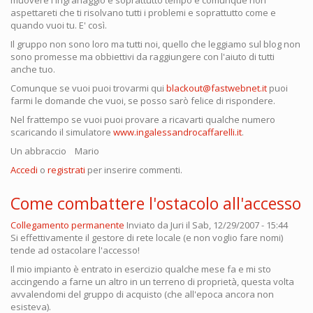
aspettareti che ti risolvano tutti i problemi e soprattutto come e
quando vuoi tu. E' così.
Il gruppo non sono loro ma tutti noi, quello che leggiamo sul blog non
sono promesse ma obbiettivi da raggiungere con l'aiuto di tutti
anche tuo.
Comunque se vuoi puoi trovarmi qui
blackout@fastwebnet.it
puoi
farmi le domande che vuoi, se posso sarò felice di rispondere.
Nel frattempo se vuoi puoi provare a ricavarti qualche numero
scaricando il simulatore
www.ingalessandrocaffarelli.it
.
Un abbraccio Mario
Accedi
o
registrati
per inserire commenti.
Come combattere l'ostacolo all'accesso
Collegamento permanente
Inviato da
Juri
il Sab, 12/29/2007 - 15:44
Si effettivamente il gestore di rete locale (e non voglio fare nomi)
tende ad ostacolare l'accesso!
Il mio impianto è entrato in esercizio qualche mese fa e mi sto
accingendo a farne un altro in un terreno di proprietà, questa volta
avvalendomi del gruppo di acquisto (che all'epoca ancora non
esisteva).