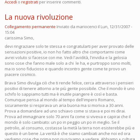
Accedi
o
registrati
per inserire commenti.
La nuova rivoluzione
Collegamento permanente
Inviato da
mariocenci
il Lun, 12/31/2007 -
15:04
carissima Simo,
devi ringraziare solo te stessa e congratularti per aver provato delle
sensazioni positive, io non ho fatto altro che comportarmi come
avrei voluto si facesse con me. Vedi l'avidità, l'invidia e la gelosia
sono cose che fanno male solo a chi le ha, e purtroppo sono molti,
ma io sono fiducioso e quando incontro gente come te provo un
piacere cosmico.
Brava Simo divulga ciò che ti rende felice, cerca attraverso i pensieri
positivi di tenere attorno a te più gente possibile. Che il mondo è uno
schifo lo sappiamo tutti ma è inutile piangere è così e basta.
Comunque pensa al mondo al tempo dell'impero Romano,
sicuramente si respirava un aria buona ma si moriva a 30 anni.
Prova a domandare ad uno schiavo come si stava e poi mi dirai.
Prova ad immaginare solo 70 anni fa come si viveva e capirai che il
mondo è solo cambiato: un po in peggio un po in meglio. Se il
petrolio, al consumo, costasse la metà la terra non esisterebbe più e
questo è un bene .La verità è che siamo cambiati anche noi ed ora
vediamo cose che prima non riuscivamo a vedere. Abbiamo + cultura