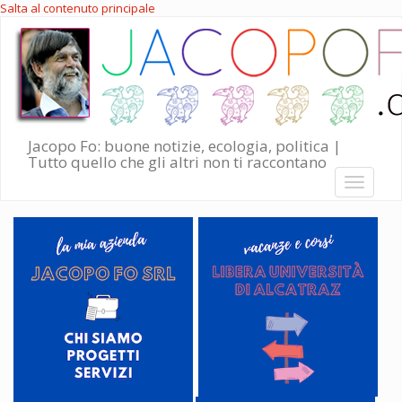
Salta al contenuto principale
Jacopo Fo: buone notizie, ecologia, politica |
Tutto quello che gli altri non ti raccontano
Toggle
navigati