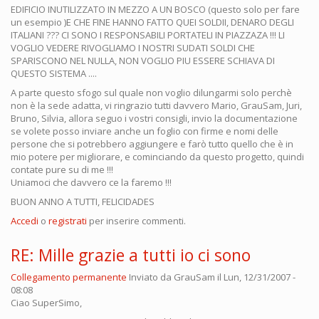
EDIFICIO INUTILIZZATO IN MEZZO A UN BOSCO (questo solo per fare
un esempio )E CHE FINE HANNO FATTO QUEI SOLDII, DENARO DEGLI
ITALIANI ??? CI SONO I RESPONSABILI PORTATELI IN PIAZZAZA !!! LI
VOGLIO VEDERE RIVOGLIAMO I NOSTRI SUDATI SOLDI CHE
SPARISCONO NEL NULLA, NON VOGLIO PIU ESSERE SCHIAVA DI
QUESTO SISTEMA ....
A parte questo sfogo sul quale non voglio dilungarmi solo perchè
non è la sede adatta, vi ringrazio tutti davvero Mario, GrauSam, Juri,
Bruno, Silvia, allora seguo i vostri consigli, invio la documentazione
se volete posso inviare anche un foglio con firme e nomi delle
persone che si potrebbero aggiungere e farò tutto quello che è in
mio potere per migliorare, e cominciando da questo progetto, quindi
contate pure su di me !!!
Uniamoci che davvero ce la faremo !!!
BUON ANNO A TUTTI, FELICIDADES
Accedi
o
registrati
per inserire commenti.
RE: Mille grazie a tutti io ci sono
Collegamento permanente
Inviato da
GrauSam
il Lun, 12/31/2007 -
08:08
Ciao
SuperSimo,