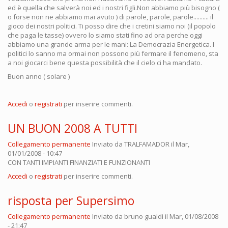
ed è quella che salverà noi ed i nostri figli.Non abbiamo più bisogno (
o forse non ne abbiamo mai avuto ) di parole, parole, parole.......... il
gioco dei nostri politici. Ti posso dire che i cretini siamo noi (il popolo
che paga le tasse) ovvero lo siamo stati fino ad ora perche oggi
abbiamo una grande arma per le mani: La Democrazia Energetica. I
politici lo sanno ma ormai non possono più fermare il fenomeno, sta
a noi giocarci bene questa possibilità che il cielo ci ha mandato.
Buon anno ( solare )
Accedi
o
registrati
per inserire commenti.
UN BUON 2008 A TUTTI
Collegamento permanente
Inviato da
TRALFAMADOR
il Mar,
01/01/2008 - 10:47
CON TANTI IMPIANTI FINANZIATI E FUNZIONANTI
Accedi
o
registrati
per inserire commenti.
risposta per Supersimo
Collegamento permanente
Inviato da
bruno gualdi
il Mar, 01/08/2008
- 21:47