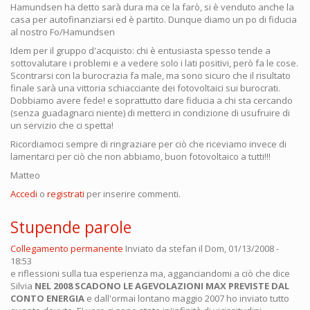
Hamundsen ha detto sarà dura ma ce la farò, si è venduto anche la
casa per autofinanziarsi ed è partito. Dunque diamo un po di fiducia
al nostro Fo/Hamundsen
Idem per il gruppo d'acquisto: chi è entusiasta spesso tende a
sottovalutare i problemi e a vedere solo i lati positivi, però fa le cose.
Scontrarsi con la burocrazia fa male, ma sono sicuro che il risultato
finale sarà una vittoria schiacciante dei fotovoltaici sui burocrati.
Dobbiamo avere fede! e soprattutto dare fiducia a chi sta cercando
(senza guadagnarci niente) di metterci in condizione di usufruire di
un servizio che ci spetta!
Ricordiamoci sempre di ringraziare per ciò che riceviamo invece di
lamentarci per ciò che non abbiamo, buon fotovoltaico a tutti!!!
Matteo
Accedi
o
registrati
per inserire commenti.
Stupende parole
Collegamento permanente
Inviato da
stefan
il Dom, 01/13/2008 -
18:53
e riflessioni sulla tua esperienza ma, agganciandomi a ciò che dice
Silvia
NEL 2008 SCADONO LE AGEVOLAZIONI MAX PREVISTE DAL
CONTO ENERGIA
e dall'ormai lontano maggio 2007 ho inviato tutto