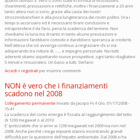
quanto dovuto. E' vero ci sono state in'infinità di vicissitudini,
chiarimenti, precisazioni e rettifiche, inoltre i finanziamenti a 20 anni
tanto attesi non ci sono, grazie alla casta dei nostri
strozzinobanchieri e alla poca lungimiranza dei nostri politici. Ora i
tempi si accorciano ed è necessario tirare conclusioni e
intraprendere il da farsi, pena la scadenza del termine. Non
chiediamo la luna ma di tanto in tanto alcune precisazioni e
informazioni farebbero comodo e darebbero speranza ai credenti.
Nell'attesa che ciò avvenga continuo a ringraziare chi si sta
adoperando tra rotture di ....... e impegno personale. Noi tutti
aderenti stiamo aspettando nuove prospettive, ogni tanto ritagliatevi
5 minuti e rincuorateci. Un bacio a tutti. Stefano
Accedi
o
registrati
per inserire commenti.
NON è vero che i finanziamenti
scadono nel 2008
Collegamento permanente
Inviato da
Jacopo Fo
il Gio, 01/17/2008 -
15:41
La scadenza del conto energia è fissata al raggiungimento del tetto
di 1200 megawat o al 2010.
E' ipotizzabile che si arrivi ai 1200 megawatt nel 2009 ma non nel
2008. Anche perchè i mega impianti stanno incontrando grandi
difficoltà per la questione dell'impatto ambientale. Dal 2008 si ha