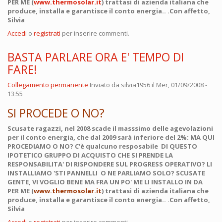
PER ME (
www.thermosolar.it
) trattasi di azienda italiana che
produce, installa e garantisce il conto energia.. .Con affetto,
Silvia
Accedi
o
registrati
per inserire commenti.
BASTA PARLARE ORA E' TEMPO DI
FARE!
Collegamento permanente
Inviato da
silvia1956
il Mer, 01/09/2008 -
13:55
SI PROCEDE O NO?
Scusate ragazzi, nel 2008 scade il masssimo delle agevolazioni
per il conto energia, che dal 2009 sarà inferiore del 2%: MA QUI
PROCEDIAMO O NO? C'è qualcuno resposabile DI QUESTO
IPOTETICO GRUPPO DI ACQUISTO CHE SI PRENDE LA
RESPONSABILITA' DI RISPONDERE SUL PROGRESS OPERATIVO? LI
INSTALLIAMO 'STI PANNELLI O NE PARLIAMO SOLO? SCUSATE
GENTE, VI VOGLIO BENE MA FRA UN PO' ME LI INSTALLO IN DA
PER ME (
www.thermosolar.it
) trattasi di azienda italiana che
produce, installa e garantisce il conto energia.. .Con affetto,
Silvia
Accedi
o
registrati
per inserire commenti.