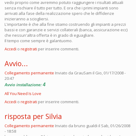
vedo proprio come avremmo potuto raggiungere i risultati attuali
senza rischiare il tutto per tutto. E ora che i primi impianti sono
arrivati alla fase della realizzazione spero che le diffidenze
inizieranno a sciogliersi.
L'importante è che alla fine stiamo costruendo gli impianti a prezzi
bassi e con garanzie e servizi collaterali (banca, assicurazione ecc)
che nessun'altra offerta è in grado di eguagliare.
Il tempo come sempre è galantuomo.
Accedi
o
registrati
per inserire commenti.
Avvio...
Collegamento permanente
Inviato da
GrauSam
il Gio, 01/17/2008 -
20:47
4
Avvio installazione:
All You Need Is Love
Accedi
o
registrati
per inserire commenti.
risposta per Silvia
Collegamento permanente
Inviato da
bruno gualdi
il Sab, 01/26/2008
- 18:58