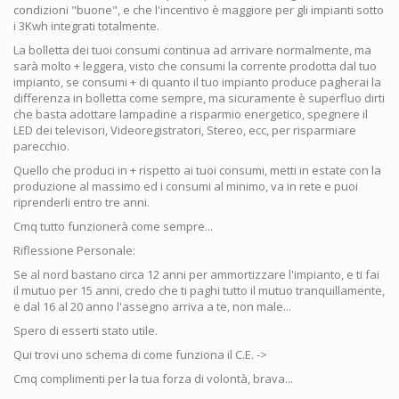
condizioni "buone", e che l'incentivo è maggiore per gli impianti sotto
i 3Kwh integrati totalmente.
La bolletta dei tuoi consumi continua ad arrivare normalmente, ma
sarà molto + leggera, visto che consumi la corrente prodotta dal tuo
impianto, se consumi + di quanto il tuo impianto produce pagherai la
differenza in bolletta come sempre, ma sicuramente è superfluo dirti
che basta adottare lampadine a risparmio energetico, spegnere il
LED dei televisori, Videoregistratori, Stereo, ecc, per risparmiare
parecchio.
Quello che produci in + rispetto ai tuoi consumi, metti in estate con la
produzione al massimo ed i consumi al minimo, va in rete e puoi
riprenderli entro tre anni.
Cmq tutto funzionerà come sempre...
Riflessione Personale:
Se al nord bastano circa 12 anni per ammortizzare l'impianto, e ti fai
il mutuo per 15 anni, credo che ti paghi tutto il mutuo tranquillamente,
e dal 16 al 20 anno l'assegno arriva a te, non male...
Spero di esserti stato utile.
Qui trovi uno schema di come funziona il C.E. ->
Cmq complimenti per la tua forza di volontà, brava...