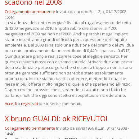
scadono nel 2008
Collegamento permanente
Inviato da
Jacopo Fo
il Gio, 01/17/2008 -
15:44
La scadenza del conto energia è fissata al raggiungimento del tetto
di 1200 megawat o al 2010. E' ipotizzabile che si arrivi ai 1200
megawatt nel 2009 ma non nel 2008. Anche perchè i mega impianti
stanno incontrando grandi difficoltà per la questione dell'impatto
ambientale. Dal 2008 si ha solo una riduzione del premio del 2% (due
per cento, praticamente da un contributo di 0,440 si passa a 0,4312).
Quindi andare piano e realizzare le cose al meglio è sensato. Per
questo ci siamo mossi con estrema cautela. Arrivare due anni prima
della scadenza e poi accorgersi che si è speso troppo o non si sono
ottenute garanzie sufficienti non sarebbe stato assolutamente
buona cosa. Inoltre siamo riusciti a ottenere, mettendoci qualche
mese in più, offerte molto migliori di quelle che speravamo all'inizio.
E spero che nei prossimi mesi, vedendo i risultati (sono i fatti che
parlano) molti che oggi sono scettici e sospettosi si ricrederanno.
Accedi
o
registrati
per inserire commenti.
X bruno GUALDI: ok RICEVUTO!
Collegamento permanente
Inviato da
silvia1956
il Lun, 01/21/2008 -
14:40