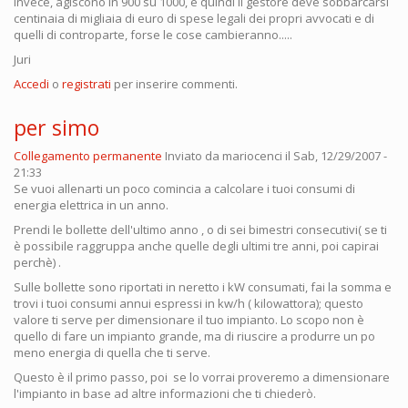
invece, agiscono in 900 su 1000, e quindi il gestore deve sobbarcarsi
centinaia di migliaia di euro di spese legali dei propri avvocati e di
quelli di controparte, forse le cose cambieranno.....
Juri
Accedi
o
registrati
per inserire commenti.
per simo
Collegamento permanente
Inviato da
mariocenci
il Sab, 12/29/2007 -
21:33
Se vuoi allenarti un poco comincia a calcolare i tuoi consumi di
energia elettrica in un anno.
Prendi le bollette dell'ultimo anno , o di sei bimestri consecutivi( se ti
è possibile raggruppa anche quelle degli ultimi tre anni, poi capirai
perchè) .
Sulle bollette sono riportati in neretto i kW consumati, fai la somma e
trovi i tuoi consumi annui espressi in kw/h ( kilowattora); questo
valore ti serve per dimensionare il tuo impianto. Lo scopo non è
quello di fare un impianto grande, ma di riuscire a produrre un po
meno energia di quella che ti serve.
Questo è il primo passo, poi se lo vorrai proveremo a dimensionare
l'impianto in base ad altre informazioni che ti chiederò.