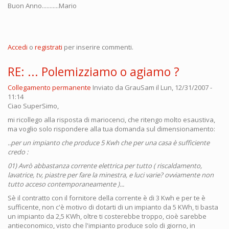
Buon Anno...........Mario
Accedi
o
registrati
per inserire commenti.
RE: ... Polemizziamo o agiamo ?
Collegamento permanente
Inviato da
GrauSam
il Lun, 12/31/2007 -
11:14
Ciao
SuperSimo,
mi ricollego alla risposta di
mariocenci, che ritengo molto esaustiva,
ma voglio solo rispondere alla tua domanda sul dimensionamento:
..per un impianto che produce 5 Kwh che per una casa è sufficiente
credo :
01) Avrò abbastanza corrente elettrica per tutto ( riscaldamento,
lavatrice, tv, piastre per fare la minestra, e luci varie? ovviamente non
tutto acceso contemporaneamente )...
Sè il contratto con il fornitore della corrente è di 3 Kwh e per te è
sufficente, non c'è motivo di dotarti di un impianto da 5 KWh, ti basta
un impianto da 2,5 KWh, oltre ti costerebbe troppo, cioè sarebbe
antieconomico, visto che l'impianto produce solo di giorno, in