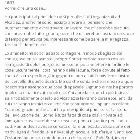
16:33
Vorrei dire una cosa...
Ho partecipato ai primi due corsi per allestitori organizzati ad
Alcatraz, anch'io mi sono lasciato andare al pensiero che
automaticamente avrei trovato un lavoro che mi sarebbe piaciuto,
che mi avrebbe fatto guadagnare, che mi avrebbe lasciato un sacco
di tempo per attività più interessanti come baciare la mia ragazza,
fare surf, dormire, ecc.
Lo ammetto: mi sono lasciato contagiare in modo sbagliato dal
contagioso entusiasmo di Jacopo. Sono ritornato a casa con un
retrogusto di delusione, ci ho messo un po a rimettere in ordine le
cose. Sicuramente i corsi hanno delle lacune, forse dovute al fatto
che a Alcatraz perfino gli ingegneri usano di più l'emisfero sinistro
del cervello di quello destro. Ma ciò che conta è che in mezzo a quei
boschi sta nascendo qualcosa di speciale. Ognuno di noi ha portato
qualcosa e ha ricevuto qualcosa. Chi apre la strada fa più fatica si
sa. Probabilmente presto ad Alcatraz si terranno corsi eccellenti, da
cui usciranno tecnici eccellenti che costruiranno impianti eccellenti.
Tutto ciò grazie anche a chi ha partecipato ai primi corsi. La storia
dell'evoluzione dell'uomo è tutta fatta di cose così. Provate ad
immaginre cosa sarebbe successo se, prima di partire per il polo
sud, Hamundsen avesse cercato di fare un'esatta valutazione dei
rischi legati al freddo, alla neve, al ghiaccio, alle bufere, ai venti, ecc.
Ci staremmo ancora chiedendo da che parte è il Polo Sud, invece