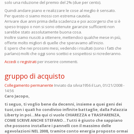
solo una riduzione del premio del 2% (due per cento).
Quindi andare piano e realizzare le cose al meglio è sensato.
Per questo ci siamo mossi con estrema cautela.
Arrivare due anni prima della scadenza e poi accorgersi che si è
speso troppo o non si sono ottenute garanzie sufficienti non
sarebbe stato assolutamente buona cosa.
Inoltre siamo riusciti a ottenere, mettendoci qualche mese in più,
offerte molto migliori di quelle che speravamo all'inizio.
E spero che nei prossimi mesi, vedendo i risultati (sono i fatti che
parlano) molti che oggi sono scettici e sospettosi si ricrederanno.
Accedi
o
registrati
per inserire commenti.
gruppo di acquisto
Collegamento permanente
Inviato da
silvia1956
il Lun, 01/21/2008 -
14:56
Caro Jacopo,
ti seguo, ti voglio bene da decenni, insieme a quei geni dei
tuoi,con i quali ho condiviso infinite battaglie, dalla Palazzia
Liberty in poi...Ma qui ci vuole CHIAREZZA e TRASPARENZA,
COME SCRIVE ANCHE STEFANO...Tutti è giusto che sappiano
che possono installare i pannelli con il massimo delle
agevolazioni NEL 2008, tramite conto energia proposto ormai