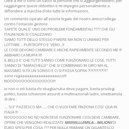
Oltre a me ci sono un sacco di persone che si aggiungerebbero, per
raggiungere questi obbiettivi e mi impegno personalmente a
diffondere a macchia d'olio tutte le informazioni,
Un commento ispirato all'azione legale del nostro amico/collega
contro l'ostacolo gestore.
SAPETE QUAL'E' UNO DEI PROBLEMI FONDAMENTALI ???? CHE GLI
ITALINI NON SI COALIZZANO
SIAMO TUTTI DELLO STESSO PARERE MA NON CI UNIAMO PER
LOTTARE ... PURTROPPO E' VERO...!!
LE COSE DEVONO CAMBIARE E ANCHE RAPIDAMENTE SECONDO ME !!!
ABBIAMO LA MUFFA !!!!
IL BELLO E' CHE TUTTI SANNO COME FUNZIONANO LE COSE, TUTTI
SANNO DI "MARACHELLE" CHE SI COMBINANO IN GIRO MA AL
MASSIMO SI FA UN SORISO E CI SI PASSA SOPRA ?!?!?!?!?!?!?!?
sono ragaaaaaaaaaaaaaaaaazzi!!!
NOOOOOOOOOOOOOOOO!!!
io non ci stò basta chi sbaglia/ruba deve pagare, basta privilegi
politici, basta schiavismi assurdi a multinazionali ladre, smettiamola
di dire :
.... SI E' PAZZESCO MA ..... CHE CI VUOI FARE FINZIONA COSI' QUA IN
ITALIA !!!
NOOOOOOO NO NO NON DEVE FUNZIONARE COSI DEVE CAMBIARE,
OPERE CHE VENGONO REALIZZATE
MIIIIIIILLLEMILA...MILIONI
DI
EURO SPESI PER COSA ??? PER NULLA !!RIMANE UN GIGANTESCO