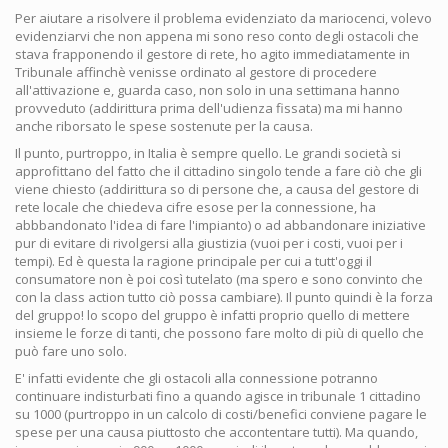
Per aiutare a risolvere il problema evidenziato da mariocenci, volevo
evidenziarvi che non appena mi sono reso conto degli ostacoli che
stava frapponendo il gestore di rete, ho agito immediatamente in
Tribunale affinchè venisse ordinato al gestore di procedere
all'attivazione e, guarda caso, non solo in una settimana hanno
provveduto (addirittura prima dell'udienza fissata) ma mi hanno
anche riborsato le spese sostenute per la causa.
Il punto, purtroppo, in Italia è sempre quello. Le grandi società si
approfittano del fatto che il cittadino singolo tende a fare ciò che gli
viene chiesto (addirittura so di persone che, a causa del gestore di
rete locale che chiedeva cifre esose per la connessione, ha
abbbandonato l'idea di fare l'impianto) o ad abbandonare iniziative
pur di evitare di rivolgersi alla giustizia (vuoi per i costi, vuoi per i
tempi). Ed è questa la ragione principale per cui a tutt'oggi il
consumatore non è poi così tutelato (ma spero e sono convinto che
con la class action tutto ciò possa cambiare). Il punto quindi è la forza
del gruppo! lo scopo del gruppo è infatti proprio quello di mettere
insieme le forze di tanti, che possono fare molto di più di quello che
può fare uno solo.
E' infatti evidente che gli ostacoli alla connessione potranno
continuare indisturbati fino a quando agisce in tribunale 1 cittadino
su 1000 (purtroppo in un calcolo di costi/benefici conviene pagare le
spese per una causa piuttosto che accontentare tutti). Ma quando,