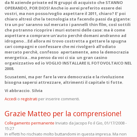
da N aziende private ed N gruppi di acquisto che STANNO
OPERANDO, POR DIOS! Anche io avrei preferito essere dei
vostri, ma non posso/voglio aspettare il 2011, chiaro? E' poi
chiaro altresì che la tecnologia sta facendo passi da gigante:
tra un po' saranno sul mercato i pannelli thin film, così sottili
che potranno ricoprire i muri esterni delle case: ma è come
aspettare a comprare un'auto perchè domani andranno ad
idrogeno...Ed allora mi trovo costretta a gettare la spugna
cari compagni e confessare che mi rivolgerò all'odiato
mercato perchè, confesso apertamente, amo la democrazia
energetica...ma penso da voi ci sia un gran casino
organizzativo ed io VOGLIO INSTALLARE IL FOTOVOLTAICO NEL
2008.
Scusatemi, ma per fare la vera democrazia e la rivoluzione
bisogna sapersi attrezzare, altrimenti il capitale ti fotte.
Vi abbraccio. Silvia
Accedi
o
registrati
per inserire commenti.
Grazie Matteo per la comprensione!
Collegamento permanente
Inviato da
Jacopo Fo
il Gio, 01/17/2008 -
15:27
In effetti ho rischiato molto buttandomi in questa impresa. Ma non