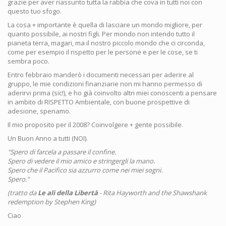
grazie per aver riassunto tutta la rabbia che cova in tutti noi con
questo tuo sfogo.
La cosa + importante è quella di lasciare un mondo migliore, per
quanto possibile, ai nostri figli. Per mondo non intendo tutto il
pianeta terra, magari, ma il nostro piccolo mondo che ci circonda,
come per esempio il rispetto per le persone e per le cose, se ti
sembra poco.
Entro febbraio manderò i documenti necessari per aderire al
gruppo, le mie condizioni finanziarie non mi hanno permesso di
aderirvi prima (sic!), e ho già coinvolto altri miei conoscenti a pensare
in ambito di RISPETTO Ambientale, con buone prospettive di
adesione, speriamo.
Il mio proposito per il 2008? Coinvolgere + gente possibile.
Un Buon Anno a tutti (NOI).
"Spero di farcela a passare il confine.
Spero di vedere il mio amico e stringergli la mano.
Spero che il Pacifico sia azzurro come nei miei sogni.
Spero."
(tratto da
Le ali della Libertà
- Rita Hayworth and the Shawshank
redemption by
Stephen King)
Ciao