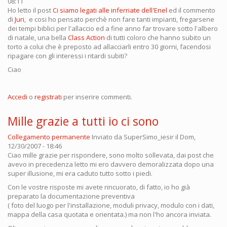
08:11
Ho letto il post
Ci siamo legati alle inferriate dell'Enel
ed il commento
di
Juri
,
e cosi ho pensato perchè non fare tanti impianti, fregarsene
dei tempi biblici per l'allaccio ed a fine anno far trovare sotto l'albero
di natale, una bella
Class Action
di tutti coloro che hanno subito un
torto a colui che è preposto ad allacciarli entro 30 giorni, facendosi
ripagare con gli interessi i ritardi subiti?
Ciao
Accedi
o
registrati
per inserire commenti.
Mille grazie a tutti io ci sono
Collegamento permanente
Inviato da
SuperSimo_iesir
il Dom,
12/30/2007 - 18:46
Ciao mille grazie per rispondere, sono molto sollevata, dai post che
avevo in precedenza letto mi ero davvero demoralizzata dopo una
super illusione, mi era caduto tutto sotto i piedi.
Con le vostre risposte mi avete rincuorato, di fatto, io ho già
preparato la documentazione preventiva
( foto del luogo per l'installazione, moduli privacy, modulo con i dati,
mappa della casa quotata e orientata.) ma non l'ho ancora inviata.