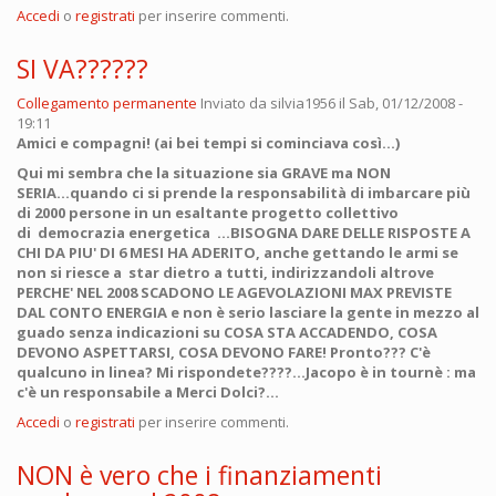
Accedi
o
registrati
per inserire commenti.
SI VA??????
Collegamento permanente
Inviato da
silvia1956
il Sab, 01/12/2008 -
19:11
Amici e compagni! (ai bei tempi si cominciava così...)
Qui mi sembra che la situazione sia GRAVE ma NON
SERIA...quando ci si prende la responsabilità di imbarcare più
di 2000 persone in un esaltante progetto collettivo
di democrazia energetica ...BISOGNA DARE DELLE RISPOSTE A
CHI DA PIU' DI 6 MESI HA ADERITO, anche gettando le armi se
non si riesce a star dietro a tutti, indirizzandoli altrove
PERCHE' NEL 2008 SCADONO LE AGEVOLAZIONI MAX PREVISTE
DAL CONTO ENERGIA e non è serio lasciare la gente in mezzo al
guado senza indicazioni su COSA STA ACCADENDO, COSA
DEVONO ASPETTARSI, COSA DEVONO FARE! Pronto??? C'è
qualcuno in linea? Mi rispondete????...Jacopo è in tournè : ma
c'è un responsabile a Merci Dolci?...
Accedi
o
registrati
per inserire commenti.
NON è vero che i finanziamenti