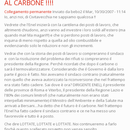
AL CARBONE !!!!
Collegamento permanente
Inviato da
bebo2
il Mar, 10/30/2007 - 11:14
Io, anzi noi, di Civitavecchia ne sappiamo qualcosa !!
Vedrete che l'Enel inizierà con la cantilena dei posti di lavoro, che
altrimenti chiudono, anzi vanno ad investire i loro soldi all'estero (ma
quando mai! Ma magari!!!) e che si perdono posti di lavoro, che
inquina di meno rispetto a quella ad olio combustibile e
evidenziando solo le riduzioni e non gli incrementi.
Vedrai che con la storia dei posti di lavoro si compreranno il sindaco
e con la risoluzione del problema dei rifiuti si compreranno il
presidente della Regione. Perchè ricordati che dopo il carbone ci
sarà il termovalorizzatore. Considerando che il Governo è dalla loro
parte il gioco è fatto. Noi avevamo il sindaco contrario (naturalmente
non quello che aveva autorizzato la riconversione che nel frattempo
era stato fatto cadere. Sai dove è ora? DIRIGENTE ENEL), il presidente
delle province di Roma e Viterbo, Il presidente della Regione Lazio e
l'80% dei comuni limitrofi (che naturalmente non erano stati
interpellati minimamente) il Ministro dell'Ambiente e della Salute ma
arrivati a Bersani....ha detto che il futuro è il carbone. Nel frattempo
l'Enel ha fatto cadere il sindaco contrario e ce ne ha messo uno
favorevole e tutto è a posto.
Che dire LOTTATE, LOTTATE e LOTTATE. Noi continueremo a farlo
finchè questo scellerato progetto non venga sepolto