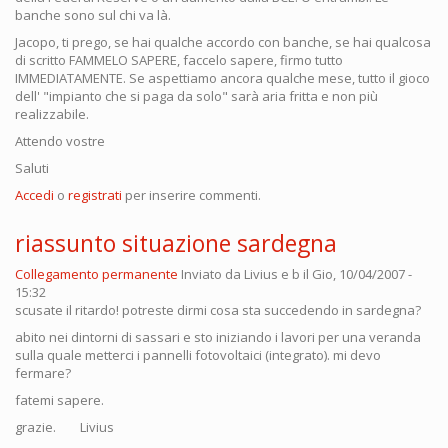
banche sono sul chi va là.
Jacopo, ti prego, se hai qualche accordo con banche, se hai qualcosa
di scritto FAMMELO SAPERE, faccelo sapere, firmo tutto
IMMEDIATAMENTE. Se aspettiamo ancora qualche mese, tutto il gioco
dell' "impianto che si paga da solo" sarà aria fritta e non più
realizzabile.
Attendo vostre
Saluti
Accedi
o
registrati
per inserire commenti.
riassunto situazione sardegna
Collegamento permanente
Inviato da
Livius e b
il Gio, 10/04/2007 -
15:32
scusate il ritardo! potreste dirmi cosa sta succedendo in sardegna?
abito nei dintorni di sassari e sto iniziando i lavori per una veranda
sulla quale metterci i pannelli fotovoltaici (integrato). mi devo
fermare?
fatemi sapere.
grazie. Livius