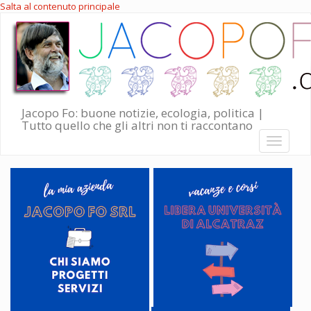
Salta al contenuto principale
Jacopo Fo: buone notizie, ecologia, politica |
Tutto quello che gli altri non ti raccontano
Toggle
navigati