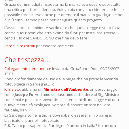
Grazie dell'immediata risposta ma la mia voleva essere sopratutto
una critica per il presidentino. Volevo più che altro chiedere se fosse
possibile fare ricorso anche per ottenere il mancato guadagno e per
di più tutto il tempo perso per inseguire questo progetto.
L'assessore all'ambiente sardo dice che questa legge è stata fatta
contro quei ricconi che arrivavano da fuori per installare grosse
centrali. Io che SARDO SONO che fine devo fare?
Accedi
o
registrati
per inserire commenti.
Che tristezza...
Collegamento permanente
Inviato da
GrauSam
il Dom, 09/23/2007 -
19:03
Sono profondamente deluso dalla piega che ha preso la vicenda
fotovoltaica in Sardegna... :-(
Io insisto
, abbiamo un
Ministro dell'Ambiente
, un personaggio
come
Jacopo Fo
, vediamo se riusciamo a chiedere al Sig, Ministro
come mai è possibile sovvertire le intenzioni di una legge e di una
nuova mentalità ecologica. Sembra di essere ancora nell'era
feudale, bah!
La Sardegna come la Sicilia dovrebbero essere, a mio parere,
lastricate di pannelli fotovoltaici.
P.S.
Tanto per sapere: la Sardegna è ancora in Italia? Ha ancora