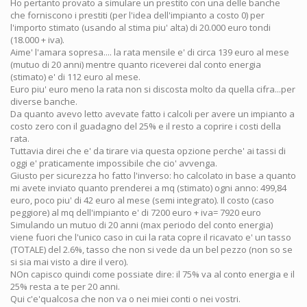
Ho pertanto provato a simulare un prestito con una delle banche
che forniscono i prestiti (per l'idea dell'impianto a costo 0) per
l'importo stimato (usando al stima piu' alta) di 20.000 euro tondi
(18.000 + iva).
Aime' l'amara sopresa.... la rata mensile e' di circa 139 euro al mese
(mutuo di 20 anni) mentre quanto riceverei dal conto energia
(stimato) e' di 112 euro al mese.
Euro piu' euro meno la rata non si discosta molto da quella cifra...per
diverse banche.
Da quanto avevo letto avevate fatto i calcoli per avere un impianto a
costo zero con il guadagno del 25% e il resto a coprire i costi della
rata.
Tuttavia direi che e' da tirare via questa opzione perche' ai tassi di
oggi e' praticamente impossibile che cio' avvenga.
Giusto per sicurezza ho fatto l'inverso: ho calcolato in base a quanto
mi avete inviato quanto prenderei a mq (stimato) ogni anno: 499,84
euro, poco piu' di 42 euro al mese (semi integrato). Il costo (caso
peggiore) al mq dell'impianto e' di 7200 euro + iva= 7920 euro
Simulando un mutuo di 20 anni (max periodo del conto energia)
viene fuori che l'unico caso in cui la rata copre il ricavato e' un tasso
(TOTALE) del 2.6%, tasso che non si vede da un bel pezzo (non so se
si sia mai visto a dire il vero).
NOn capisco quindi come possiate dire: il 75% va al conto energia e il
25% resta a te per 20 anni.
Qui c'e'qualcosa che non va o nei miei conti o nei vostri.