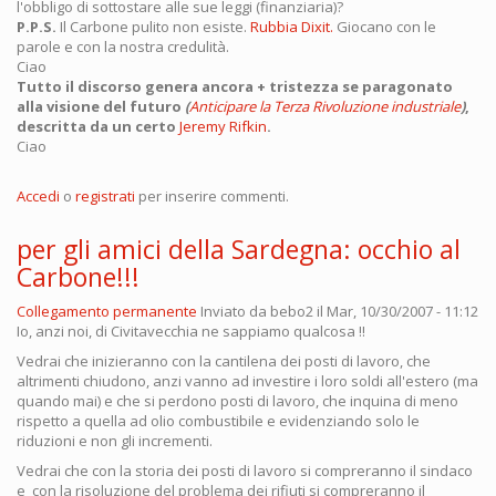
l'obbligo di sottostare alle sue leggi (finanziaria)?
P.P.S.
Il Carbone pulito non esiste.
Rubbia Dixit.
Giocano con le
parole e con la nostra credulità.
Ciao
Tutto il discorso genera ancora + tristezza se paragonato
alla visione del futuro
(
Anticipare la Terza Rivoluzione industriale
)
,
descritta da un certo
Jeremy Rifkin
.
Ciao
Accedi
o
registrati
per inserire commenti.
per gli amici della Sardegna: occhio al
Carbone!!!
Collegamento permanente
Inviato da
bebo2
il Mar, 10/30/2007 - 11:12
Io, anzi noi, di Civitavecchia ne sappiamo qualcosa !!
Vedrai che inizieranno con la cantilena dei posti di lavoro, che
altrimenti chiudono, anzi vanno ad investire i loro soldi all'estero (ma
quando mai) e che si perdono posti di lavoro, che inquina di meno
rispetto a quella ad olio combustibile e evidenziando solo le
riduzioni e non gli incrementi.
Vedrai che con la storia dei posti di lavoro si compreranno il sindaco
e con la risoluzione del problema dei rifiuti si compreranno il