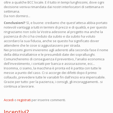
oltre a qualche BCC locale. E il tutto in tempi lunghissimi, dove ogni
decisione veniva rimandata dai nostri interlocutori di settimana in
settimana.
Da non dormirci...
Conclusioni?
Sì, e buone: crediamo che quest'attesa abbia portato
notevoli vantaggi a tutti in termini di prezzi e di qualità, e per questo
ringraziamo non solo la Vostra adesione al progetto ma anche la
pazienza di chi ci ha creduto da subito e da subito ha voluto
accordarci la sua fiducia, anche se questo ha significato dover
attendere che le cose si aggiustassero per strada.
Nei prossimi giorni invieremo agli aderenti alla seconda fase il nome
della ditta installatrice e le presumibili date dei sopralluoghi.
Comunicheremo di conseguenza il preventivo, l'analisi economica
dell'investimento, i contatti per banca e assicurazione, ecc...
Insomma, ci siamo, la macchina è pronta ed è partita con tutte le
messe a punto del caso. Ci si accorge dei difetti dopo il primo
collaudo, prevedere tutte le variabili fin dall'inizio era impensabile.
Grazie per tutto: per la pazienza, i consigli, gli incoraggiamenti.. si
continua a lavorare.
Accedi
o
registrati
per inserire commenti.
Incentivi?