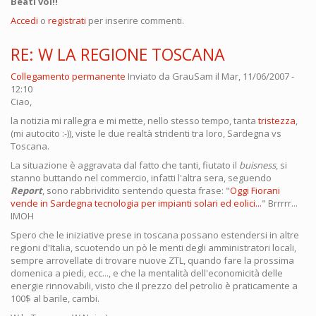
Beati voi!!
Accedi
o
registrati
per inserire commenti.
RE: W LA REGIONE TOSCANA
Collegamento permanente
Inviato da
GrauSam
il Mar, 11/06/2007 -
12:10
Ciao,
la notizia mi rallegra e mi mette, nello stesso tempo, tanta
tristezza
,
(mi autocito :-)), viste le due realtà stridenti tra loro, Sardegna vs
Toscana.
La situazione è aggravata dal fatto che tanti, fiutato il
buisness
, si
stanno buttando nel commercio, infatti l'altra sera, seguendo
Report
, sono rabbrividito sentendo questa frase: "
Oggi Fiorani
vende in Sardegna tecnologia per impianti solari ed eolici...
" Brrrrr...
IMOH
Spero che le iniziative prese in toscana possano estendersi in altre
regioni d'Italia, scuotendo un pò le menti degli amministratori locali,
sempre arrovellate di trovare nuove ZTL, quando fare la prossima
domenica a piedi, ecc..., e che la mentalità dell'economicità delle
energie rinnovabili, visto che il prezzo del petrolio è praticamente a
100$ al barile, cambi.