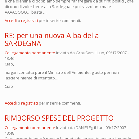
e che diamine ci dobbiamo sempre far fregare da sti finti politici , che
dicono di voler bene alla Sardegna e poi razzolano male
AAAAOOOO….basta …
Accedi
o
registrati
per inserire commenti.
RE: per una nuova Alba della
SARDEGNA
Collegamento permanente
Inviato da
GrauSam
il Lun, 09/17/2007 -
13:46
Ciao,
magari contatta pure il Ministro dell'Ambiente, giusto per non
lasciare niente di intentato...
Ciao
Accedi
o
registrati
per inserire commenti.
RIMBORSO SPESE DEL PROGETTO
Collegamento permanente
Inviato da
DANIELEg
il Lun, 09/17/2007 -
13:48
Caro Jacopo, io ho già pagato la quota del progetto ma ora il grande