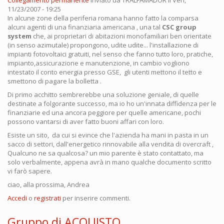
11/23/2007 - 19:25
In alcune zone della periferia romana hanno fatto la comparsa
alcuni agenti di una finanziaria americana , una tal
CSC group
system
che, ai proprietari di abitazioni monofamiliari ben orientate
(in senso azimutale) propongono, udite udite... l'installazione di
impianti fotovoltaici gratuiti, nel senso che fanno tutto loro, pratiche,
impianto,assicurazione e manutenzione, in cambio vogliono
intestato il conto energia presso GSE, gli utenti mettono il tetto e
smettono di pagare la bolletta .
Di primo acchitto sembrerebbe una soluzione geniale, di quelle
destinate a folgorante successo, ma io ho un'innata diffidenza per le
finanziarie ed una ancora peggiore per quelle americane, pochi
possono vantarsi di aver fatto buoni affari con loro.
Esiste un sito, da cui si evince che l'azienda ha mani in pasta in un
sacco di settori, dall'energetico rinnovabile alla vendita di overcraft ,
Qualcuno ne sa qualcosa? un mio parente è stato contattato, ma
solo verbalmente, appena avrà in mano qualche documento scritto
vi farò sapere.
ciao, alla prossima, Andrea
Accedi
o
registrati
per inserire commenti.
Gruppo di ACQUISTO