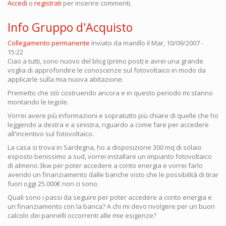
Accedi
o
registrati
per inserire commenti.
Info Gruppo d'Acquisto
Collegamento permanente
Inviato da
manillo
il Mar, 10/09/2007 -
15:22
Ciao a tutti, sono nuovo del blog (primo post) e avrei una grande
voglia di approfondire le conoscenze sul fotovoltaico in modo da
applicarle sulla mia nuova abitazione.
Premetto che stò costruendo ancora e in questo periodo mi stanno
montando le tegole.
Vorrei avere più informazioni e sopratutto più chiare di quelle che ho
leggendo a destra e a sinistra, riguardo a come fare per accedere
all'incentivo sul fotovoltaico.
La casa si trova in Sardegna, ho a disposizione 300 mq di solaio
esposto benissimo a sud, vorrei installare un impianto fotovoltaico
di almeno 3kw per poter accedere a conto energia e vorrei farlo
avendo un finanziamento dalle banche visto che le possibilità di tirar
fuori oggi 25.000€ non ci sono.
Quali sono i passi da seguire per poter accedere a conto energia e
un finanziamento con la banca? A chi mi devo rivolgere per un buon
calcolo dei pannelli occorrenti alle mie esigenze?