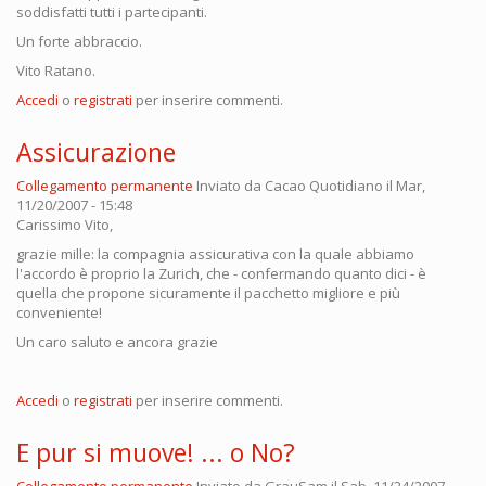
soddisfatti tutti i partecipanti.
Un forte abbraccio.
Vito Ratano.
Accedi
o
registrati
per inserire commenti.
Assicurazione
Collegamento permanente
Inviato da
Cacao Quotidiano
il Mar,
11/20/2007 - 15:48
Carissimo Vito,
grazie mille: la compagnia assicurativa con la quale abbiamo
l'accordo è proprio la Zurich, che - confermando quanto dici - è
quella che propone sicuramente il pacchetto migliore e più
conveniente!
Un caro saluto e ancora grazie
Accedi
o
registrati
per inserire commenti.
E pur si muove! ... o No?
Collegamento permanente
Inviato da
GrauSam
il Sab, 11/24/2007 -