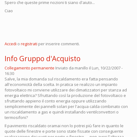
Spero che queste prime nozioni ti siano d'aiuto...
Ciao
Accedi
o
registrati
per inserire commenti.
Info Gruppo d'Acquisto
Collegamento permanente
Inviato da
manillo
il Lun, 10/22/2007 -
16:30
Salve, la mia domanda sul riscaldamento era fatta pensando
all'economicità della scelta. In pratica se realizzo un impianto
fotovoltaico mi conviene utilizzare dei climatizzatori per stanza ad
energia elettrica? Sfruttando così la produzione del fotovoltaico e
sfruttando appieno il conto energia oppure utilizzando
semplicemente dei pannelli solari per l'acqua calda combinato con
un riscaldamento a gas e quindi installando ventilconvettori o
termosifoni?
Il pavimento riscaldato oramai non lo potrei più fare in quanto le
quote delle finestre e porte sono state fissate con conseguente
realizzazione dei vuoti per porte e finestre......non avrei l'altezza