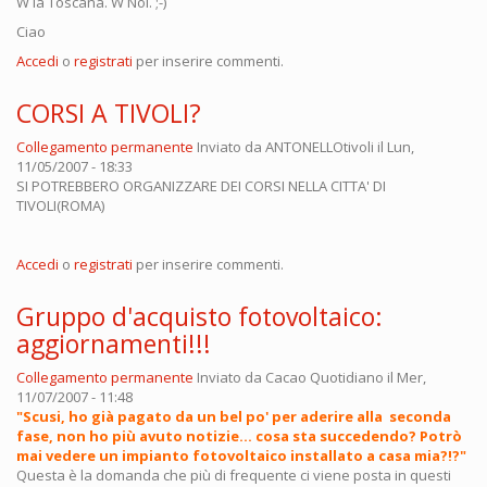
W la Toscana. W Noi. ;-)
Ciao
Accedi
o
registrati
per inserire commenti.
CORSI A TIVOLI?
Collegamento permanente
Inviato da
ANTONELLOtivoli
il Lun,
11/05/2007 - 18:33
SI POTREBBERO ORGANIZZARE DEI CORSI NELLA CITTA' DI
TIVOLI(ROMA)
Accedi
o
registrati
per inserire commenti.
Gruppo d'acquisto fotovoltaico:
aggiornamenti!!!
Collegamento permanente
Inviato da
Cacao Quotidiano
il Mer,
11/07/2007 - 11:48
"Scusi, ho già pagato da un bel po' per aderire alla seconda
fase, non ho più avuto notizie... cosa sta succedendo? Potrò
mai vedere un impianto fotovoltaico installato a casa mia?!?"
Questa è la domanda che più di frequente ci viene posta in questi