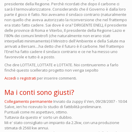
presidente della Regione. Perchè ricordati che dopo il carbone ci
sarà il termovalorizzatore. Considerando che il Governo è dalla loro
parte il gioco è fatto. Noi avevamo il sindaco contrario (naturalmente
non quello che aveva autorizzato la riconversione che nel frattempo
era stato fatto cadere. Sai dove è ora? DIRIGENTE ENEL), il presidente
delle province di Roma e Viterbo, Il presidente della Regione Lazio e
l'80% dei comuni limitrofi (che naturalmente non erano stati
interpellati minimamente) il Ministro dell'Ambiente e della Salute ma
arrivati a Bersani....ha detto che il futuro è il carbone. Nel frattempo
l'Enel ha fatto cadere il sindaco contrario e ce ne ha messo uno
favorevole e tutto è a posto.
Che dire LOTTATE, LOTTATE e LOTTATE. Noi continueremo a farlo
finchè questo scellerato progetto non venga sepolto
Accedi
o
registrati
per inserire commenti.
Ma i conti sono giusti?
Collegamento permanente
Inviato da
zuppy
il Ven, 09/28/2007 - 10:04
Salve, ieri ho ricevuto lo studio di fattibilità preliminare.
Puntuali come mi aspettavo, ottimo.
Tuttavia da questo e' sorto un dubbio.
Mi e' stato consigliato un impianto da 2.2kw, con una produzione
stimata di 2560 kw annui.