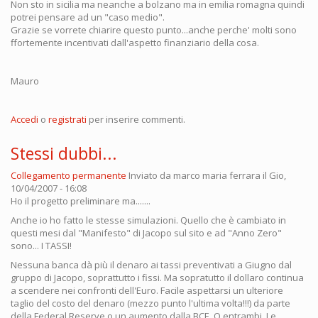
Non sto in sicilia ma neanche a bolzano ma in emilia romagna quindi
potrei pensare ad un "caso medio".
Grazie se vorrete chiarire questo punto...anche perche' molti sono
ffortemente incentivati dall'aspetto finanziario della cosa.
Mauro
Accedi
o
registrati
per inserire commenti.
Stessi dubbi...
Collegamento permanente
Inviato da
marco maria ferrara
il Gio,
10/04/2007 - 16:08
Ho il progetto preliminare ma.......
Anche io ho fatto le stesse simulazioni. Quello che è cambiato in
questi mesi dal "Manifesto" di Jacopo sul sito e ad "Anno Zero"
sono... I TASSI!
Nessuna banca dà più il denaro ai tassi preventivati a Giugno dal
gruppo di Jacopo, soprattutto i fissi. Ma sopratutto il dollaro continua
a scendere nei confronti dell'Euro. Facile aspettarsi un ulteriore
taglio del costo del denaro (mezzo punto l'ultima volta!!!) da parte
della Federal Reserve o un aumento dalla BCE. O entrambi. Le