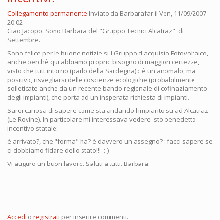
Collegamento permanente
Inviato da
Barbarafar
il Ven, 11/09/2007 -
20:02
Ciao Jacopo. Sono Barbara del "Gruppo Tecnici Alcatraz" di
Settembre.
Sono felice per le buone notizie sul Gruppo d'acquisto Fotovoltaico,
anche perchè qui abbiamo proprio bisogno di maggiori certezze,
visto che tutt'intorno (parlo della Sardegna) c'è un anomalo, ma
positivo, risvegliarsi delle coscienze ecologiche (probabilmente
solleticate anche da un recente bando regionale di cofinaziamento
degli impianti), che porta ad un insperata richiesta di impianti.
Sarei curiosa di sapere come sta andando l'impianto su ad Alcatraz
(Le Rovine). In particolare mi interessava vedere 'sto benedetto
incentivo statale:
è arrivato?, che "forma" ha? è davvero un'assegno? : facci sapere se
ci dobbiamo fidare dello stato!!! :-)
Vi auguro un buon lavoro. Saluti a tutti. Barbara.
Accedi
o
registrati
per inserire commenti.