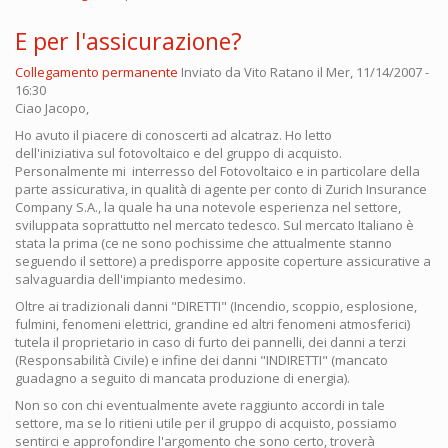
E per l'assicurazione?
Collegamento permanente
Inviato da
Vito Ratano
il Mer, 11/14/2007 -
16:30
Ciao Jacopo,
Ho avuto il piacere di conoscerti ad alcatraz. Ho letto
dell'iniziativa sul fotovoltaico e del gruppo di acquisto.
Personalmente mi interresso del Fotovoltaico e in particolare della
parte assicurativa, in qualità di agente per conto di Zurich Insurance
Company S.A., la quale ha una notevole esperienza nel settore,
sviluppata soprattutto nel mercato tedesco. Sul mercato Italiano è
stata la prima (ce ne sono pochissime che attualmente stanno
seguendo il settore) a predisporre apposite coperture assicurative a
salvaguardia dell'impianto medesimo.
Oltre ai tradizionali danni "DIRETTI" (Incendio, scoppio, esplosione,
fulmini, fenomeni elettrici, grandine ed altri fenomeni atmosferici)
tutela il proprietario in caso di furto dei pannelli, dei danni a terzi
(Responsabilità Civile) e infine dei danni "INDIRETTI" (mancato
guadagno a seguito di mancata produzione di energia).
Non so con chi eventualmente avete raggiunto accordi in tale
settore, ma se lo ritieni utile per il gruppo di acquisto, possiamo
sentirci e approfondire l'argomento che sono certo, troverà