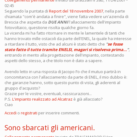
02:45
Seguendo la puntata di
Report del 18 novembre 2007
, nella parte
chiamata "com'è andata a finire", viene fatta vedere un'azienda di
Brescia che aspetta da
DUE ANNI
l'allacciamento dell'impianto
fotovoltaico, questione risolta qualche giorno fa.
La vicenda mi ha fatto ritornare in mente le lamentele di tanti che
hanno trovato mille ostacoli da parte dell'ENEL, la quale ha interesse
a ritardare il tutto, visto che ad alcuni è stato detto che
"
se fosse
stato fatto il tutto tramite ENELSI, magari si risolveva prima...
"
,
entrando in merito alla progettazione dell'impianto, contestando
aspetti dello stesso, a che titolo non è dato a sapere.
Avendo letto in una risposta di Jacopo Fo che il mutuo partirà in
concomitanza con l'allacciamento da parte di ENEL, il mio dubbio è:
che garanzie hanno, sotto questo punto di vista, gli aderenti al
gruppo d'acquisto?
Grazie per le vostre, eventuali, rassicurazioni...
P.S.
L'impianto realizzato ad Alcatraz
è già allacciato?
Ciao
Accedi
o
registrati
per inserire commenti.
Sono sbarcati gli americani.
Collegamento permanente
Inviato da
TRALFAMADOR
il Ven,