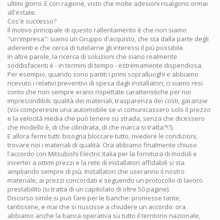
ultimi giorni. E con ragione, visto che molte adesioni risalgono ormai
all'estate.
Cos'è successo?
Il motivo principale di questo rallentamento è che non siamo
"un'impresa": siamo un Gruppo d'acquisto, che sta dalla parte degli
aderenti e che cerca di tutelarne gli interessi il più possibile.
In altre parole, la ricerca di soluzioni che siano realmente
soddisfacenti è - in termini di tempo - estremamente dispendiosa.
Per esempio, quando sono partiti i primi sopralluoghi e abbiamo
ricevuto i relativi preventivi di spesa dagli installatori, ci siamo resi
conto che non sempre erano rispettate caratteristiche per noi
imprescindibili: qualità dei materiali, trasparenza dei costi, garanzie
(Voi comprereste una automobile se vi comunicassero solo il prezzo
e la velocità media che può tenere su strada, senza che dicessero
che modello è, di che cilindrata, di che marca si tratta?!?).
E allora fermi tutti: bisogna bloccare tutto, rivedere le condizioni,
trovare noi i materiali di qualità. Ora abbiamo finalmente chiuso
l'accordo con Mitsubishi Electric Italia per la fornitura di moduli e
inverter a ottimi prezzi e la rete di installatori affidabili si sta
ampliando sempre di più. Installatori che useranno il nostro
materiale, ai prezzi concordati e seguendo un protocollo di lavoro
prestabilito (si tratta di un capitolato di oltre 50 pagine).
Discorso simile si può fare per le banche: promesse tante,
tantissime, e mai che si riuscisse a chiudere un accordo: ora
abbiamo anche la banca operativa su tutto il territorio nazionale,