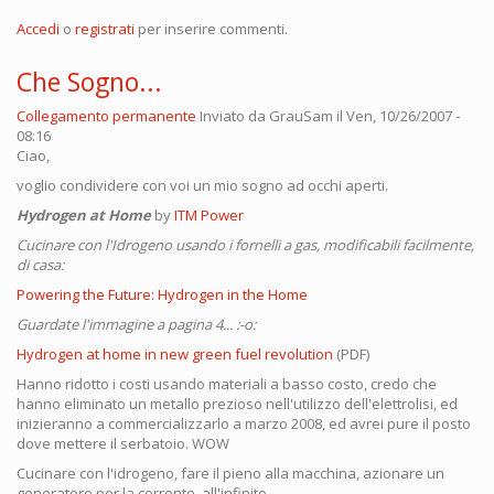
Accedi
o
registrati
per inserire commenti.
Che Sogno...
Collegamento permanente
Inviato da
GrauSam
il Ven, 10/26/2007 -
08:16
Ciao,
voglio condividere con voi un mio sogno ad occhi aperti.
Hydrogen at Home
by
ITM Power
Cucinare con l'Idrogeno usando i fornelli a gas, modificabili facilmente,
di casa:
Powering the Future: Hydrogen in the Home
Guardate l'immagine a pagina 4... :-o:
Hydrogen at home in new green fuel revolution
(PDF)
Hanno ridotto i costi usando materiali a basso costo, credo che
hanno eliminato un metallo prezioso nell'utilizzo dell'elettrolisi, ed
inizieranno a commercializzarlo a marzo 2008, ed avrei pure il posto
dove mettere il serbatoio. WOW
Cucinare con l'idrogeno, fare il pieno alla macchina, azionare un
generatore per la corrente, all'infinito...