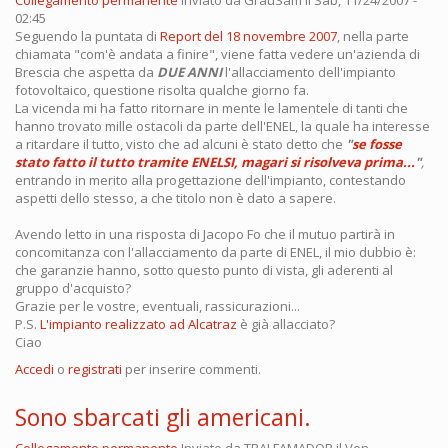
02:45
Seguendo la puntata di
Report del 18 novembre 2007
, nella parte
chiamata "com'è andata a finire", viene fatta vedere un'azienda di
Brescia che aspetta da
DUE ANNI
l'allacciamento dell'impianto
fotovoltaico, questione risolta qualche giorno fa.
La vicenda mi ha fatto ritornare in mente le lamentele di tanti che
hanno trovato mille ostacoli da parte dell'ENEL, la quale ha interesse
a ritardare il tutto, visto che ad alcuni è stato detto che
"
se fosse
stato fatto il tutto tramite ENELSI, magari si risolveva prima...
"
,
entrando in merito alla progettazione dell'impianto, contestando
aspetti dello stesso, a che titolo non è dato a sapere.
Avendo letto in una risposta di Jacopo Fo che il mutuo partirà in
concomitanza con l'allacciamento da parte di ENEL, il mio dubbio è:
che garanzie hanno, sotto questo punto di vista, gli aderenti al
gruppo d'acquisto?
Grazie per le vostre, eventuali, rassicurazioni...
P.S.
L'impianto realizzato ad Alcatraz
è già allacciato?
Ciao
Accedi
o
registrati
per inserire commenti.
Sono sbarcati gli americani.
Collegamento permanente
Inviato da
TRALFAMADOR
il Ven,