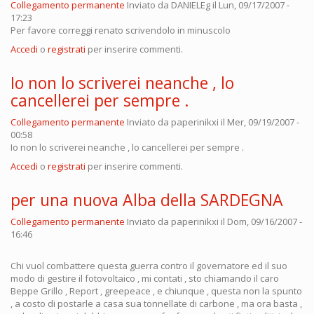
Collegamento permanente
Inviato da
DANIELEg
il Lun, 09/17/2007 -
17:23
Per favore correggi renato scrivendolo in minuscolo
Accedi
o
registrati
per inserire commenti.
Io non lo scriverei neanche , lo
cancellerei per sempre .
Collegamento permanente
Inviato da
paperinikxi
il Mer, 09/19/2007 -
00:58
Io non lo scriverei neanche , lo cancellerei per sempre .
Accedi
o
registrati
per inserire commenti.
per una nuova Alba della SARDEGNA
Collegamento permanente
Inviato da
paperinikxi
il Dom, 09/16/2007 -
16:46
Chi vuol combattere questa guerra contro il governatore ed il suo
modo di gestire il fotovoltaico , mi contati , sto chiamando il caro
Beppe Grillo , Report , greepeace , e chiunque , questa non la spunto
, a costo di postarle a casa sua tonnellate di carbone , ma ora basta ,