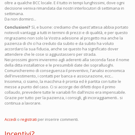
oltre a qualche BCC locale. E il tutto in tempi lunghissimi, dove ogni
decisione veniva rimandata dai nostri interlocutori di settimana in
settimana.
Da non dormirci...
Conclusioni?
Sì, e buone: crediamo che quest'attesa abbia portato
notevoli vantaggi a tutti in termini di prezzi e di qualità, e per questo
ringraziamo non solo la Vostra adesione al progetto ma anche la
pazienza di chi ci ha creduto da subito e da subito ha voluto
accordarci la sua fiducia, anche se questo ha significato dover
attendere che le cose si aggiustassero per strada.
Nei prossimi giorni invieremo agli aderenti alla seconda fase il nome
della ditta installatrice e le presumibili date dei sopralluoghi.
Comunicheremo di conseguenza il preventivo, l'analisi economica
dell'investimento, i contatti per banca e assicurazione, ecc...
Insomma, ci siamo, la macchina è pronta ed è partita con tutte le
messe a punto del caso. Ci si accorge dei difetti dopo il primo
collaudo, prevedere tutte le variabili fin dall'inizio era impensabile.
Grazie per tutto: per la pazienza, i consigli, gli incoraggiamenti.. si
continua a lavorare.
Accedi
o
registrati
per inserire commenti.
Incentivi?