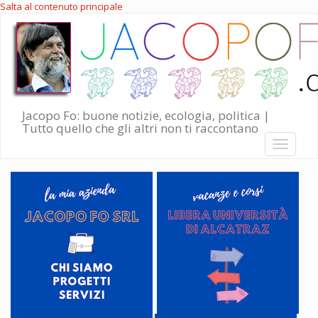
Salta al contenuto principale
Jacopo Fo: buone notizie, ecologia, politica |
Tutto quello che gli altri non ti raccontano
Toggle
navigati