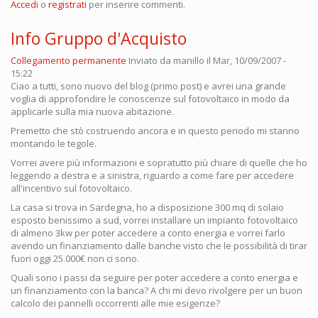
Accedi
o
registrati
per inserire commenti.
Info Gruppo d'Acquisto
Collegamento permanente
Inviato da
manillo
il Mar, 10/09/2007 -
15:22
Ciao a tutti, sono nuovo del blog (primo post) e avrei una grande
voglia di approfondire le conoscenze sul fotovoltaico in modo da
applicarle sulla mia nuova abitazione.
Premetto che stò costruendo ancora e in questo periodo mi stanno
montando le tegole.
Vorrei avere più informazioni e sopratutto più chiare di quelle che ho
leggendo a destra e a sinistra, riguardo a come fare per accedere
all'incentivo sul fotovoltaico.
La casa si trova in Sardegna, ho a disposizione 300 mq di solaio
esposto benissimo a sud, vorrei installare un impianto fotovoltaico
di almeno 3kw per poter accedere a conto energia e vorrei farlo
avendo un finanziamento dalle banche visto che le possibilità di tirar
fuori oggi 25.000€ non ci sono.
Quali sono i passi da seguire per poter accedere a conto energia e
un finanziamento con la banca? A chi mi devo rivolgere per un buon
calcolo dei pannelli occorrenti alle mie esigenze?