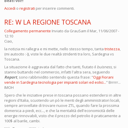
Beati voi!!
Accedi
o
registrati
per inserire commenti.
RE: W LA REGIONE TOSCANA
Collegamento permanente
Inviato da
GrauSam
il Mar, 11/06/2007 -
12:10
Ciao,
la notizia mi rallegra e mi mette, nello stesso tempo, tanta
tristezza
,
(mi autocito :-)), viste le due realtà stridenti tra loro, Sardegna vs
Toscana.
La situazione è aggravata dal fatto che tanti, fiutato il
buisness
, si
stanno buttando nel commercio, infatti l'altra sera, seguendo
Report
, sono rabbrividito sentendo questa frase: "
Oggi Fiorani
vende in Sardegna tecnologia per impianti solari ed eolici...
" Brrrrr...
IMOH
Spero che le iniziative prese in toscana possano estendersi in altre
regioni d'Italia, scuotendo un pò le menti degli amministratori locali,
sempre arrovellate di trovare nuove ZTL, quando fare la prossima
domenica a piedi, ecc..., e che la mentalità dell'economicità delle
energie rinnovabili, visto che il prezzo del petrolio è praticamente a
100$ al barile, cambi.