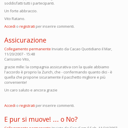
soddisfatti tutti i partecipanti.
Un forte abbraccio.
Vito Ratano.
Accedi
o
registrati
per inserire commenti.
Assicurazione
Collegamento permanente
Inviato da
Cacao Quotidiano
il Mar,
11/20/2007 - 15:48
Carissimo Vito,
grazie mille: la compagnia assicurativa con la quale abbiamo
l'accordo è proprio la Zurich, che - confermando quanto dici - è
quella che propone sicuramente il pacchetto migliore e più
conveniente!
Un caro saluto e ancora grazie
Accedi
o
registrati
per inserire commenti.
E pur si muove! ... o No?
Collegamento permanente
Inviato da
GrauSam
il Sab, 11/24/2007 -