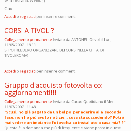
W la Toscana. W Noi. ;-)
Ciao
Accedi
o
registrati
per inserire commenti.
CORSI A TIVOLI?
Collegamento permanente
Inviato da
ANTONELLOtivoli
il Lun,
11/05/2007 - 18:33
SI POTREBBERO ORGANIZZARE DEI CORSI NELLA CITTA' DI
TIVOLI(ROMA)
Accedi
o
registrati
per inserire commenti.
Gruppo d'acquisto fotovoltaico:
aggiornamenti!!!
Collegamento permanente
Inviato da
Cacao Quotidiano
il Mer,
11/07/2007 - 11:48
"Scusi, ho già pagato da un bel po' per aderire alla seconda
fase, non ho più avuto notizie... cosa sta succedendo? Potrò
mai vedere un impianto fotovoltaico installato a casa mia?!?"
Questa è la domanda che più di frequente ci viene posta in questi