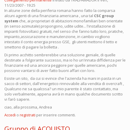
11/23/2007 - 19:25
In alcune zone della periferia romana hanno fatto la comparsa
alcuni agenti di una finanziaria americana , una tal
CSC group
system
che, ai proprietari di abitazioni monofamiliari ben orientate
(in senso azimutale) propongono, udite udite... l'installazione di
impianti fotovoltaici gratuiti, nel senso che fanno tutto loro, pratiche,
impianto,assicurazione e manutenzione, in cambio vogliono
intestato il conto energia presso GSE, gli utenti mettono il tetto e
smettono di pagare la bolletta .
Di primo acchitto sembrerebbe una soluzione geniale, di quelle
destinate a folgorante successo, ma io ho un'innata diffidenza per le
finanziarie ed una ancora peggiore per quelle americane, pochi
possono vantarsi di aver fatto buoni affari con loro.
Esiste un sito, da cui si evince che l'azienda ha mani in pasta in un
sacco di settori, dall'energetico rinnovabile alla vendita di overcraft ,
Qualcuno ne sa qualcosa? un mio parente è stato contattato, ma
solo verbalmente, appena avrà in mano qualche documento scritto
vi farò sapere.
ciao, alla prossima, Andrea
Accedi
o
registrati
per inserire commenti.
Gruppo di ACQUISTO