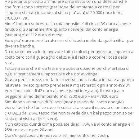
Ho pertanto provato a simulare un prestito con una delle banche
che forniscono i prestiti (per l'idea dell'impianto a costo 0) per
l'importo stimato (usando al stima piu' alta) di 20.000 euro tondi
(18.000 + iva).
Aime' l'amara sopresa.... la rata mensile e' di circa 139 euro al mese
(mutuo di 20 anni) mentre quanto riceverei dal conto energia
(stimato) e' di 112 euro al mese.
Euro piu' euro meno la rata non si discosta molto da quella cifra...per
diverse banche.
Da quanto avevo letto avevate fatto i calcoli per avere un impianto a
costo zero con il guadagno del 25% e il resto a coprire i costi della
rata.
Tuttavia direi che e' da tirare via questa opzione perche' ai tassi di
oggi e' praticamente impossibile che cio' avvenga.
Giusto per sicurezza ho fatto l'inverso: ho calcolato in base a quanto
mi avete inviato quanto prenderei a mq (stimato) ogni anno: 499,84
euro, poco piu' di 42 euro al mese (semi integrato). Il costo (caso
peggiore) al mq dell'impianto e' di 7200 euro + iva= 7920 euro
Simulando un mutuo di 20 anni (max periodo del conto energia)
viene fuori che l'unico caso in cui la rata copre il ricavato e' un tasso
(TOTALE) del 2.6%, tasso che non si vede da un bel pezzo (non so se
si sia mai visto a dire il vero).
NOn capisco quindi come possiate dire: il 75% va al conto energia e il
25% resta a te per 20 anni.
Qui c'e'qualcosa che non va o nei miei conti o nei vostri.