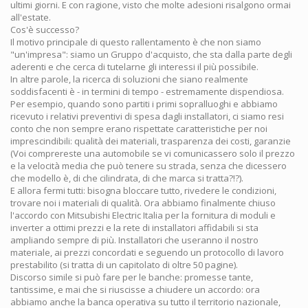
ultimi giorni. E con ragione, visto che molte adesioni risalgono ormai
all'estate.
Cos'è successo?
Il motivo principale di questo rallentamento è che non siamo
"un'impresa": siamo un Gruppo d'acquisto, che sta dalla parte degli
aderenti e che cerca di tutelarne gli interessi il più possibile.
In altre parole, la ricerca di soluzioni che siano realmente
soddisfacenti è - in termini di tempo - estremamente dispendiosa.
Per esempio, quando sono partiti i primi sopralluoghi e abbiamo
ricevuto i relativi preventivi di spesa dagli installatori, ci siamo resi
conto che non sempre erano rispettate caratteristiche per noi
imprescindibili: qualità dei materiali, trasparenza dei costi, garanzie
(Voi comprereste una automobile se vi comunicassero solo il prezzo
e la velocità media che può tenere su strada, senza che dicessero
che modello è, di che cilindrata, di che marca si tratta?!?).
E allora fermi tutti: bisogna bloccare tutto, rivedere le condizioni,
trovare noi i materiali di qualità. Ora abbiamo finalmente chiuso
l'accordo con Mitsubishi Electric Italia per la fornitura di moduli e
inverter a ottimi prezzi e la rete di installatori affidabili si sta
ampliando sempre di più. Installatori che useranno il nostro
materiale, ai prezzi concordati e seguendo un protocollo di lavoro
prestabilito (si tratta di un capitolato di oltre 50 pagine).
Discorso simile si può fare per le banche: promesse tante,
tantissime, e mai che si riuscisse a chiudere un accordo: ora
abbiamo anche la banca operativa su tutto il territorio nazionale,