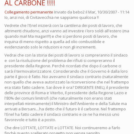
AL CARBONE !!!!
Collegamento permanente
Inviato da
bebo2
il Mar, 10/30/2007 - 11:14
Io, anzi noi, di Civitavecchia ne sappiamo qualcosa !!
Vedrete che l'Enel inizierà con la cantilena dei posti di lavoro, che
altrimenti chiudono, anzi vanno ad investire i loro soldi all'estero (ma
quando mai! Ma magari!!!) e che si perdono posti di lavoro, che
inquina di meno rispetto a quella ad olio combustibile e
evidenziando solo le riduzioni e non gli incrementi.
Vedrai che con la storia dei posti di lavoro si compreranno il sindaco
e con la risoluzione del problema dei rifiuti si compreranno il
presidente della Regione. Perchè ricordati che dopo il carbone ci
sarà il termovalorizzatore. Considerando che il Governo è dalla loro
parte il gioco è fatto. Noi avevamo il sindaco contrario (naturalmente
non quello che aveva autorizzato la riconversione che nel frattempo
era stato fatto cadere. Sai dove è ora? DIRIGENTE ENEL), il presidente
delle province di Roma e Viterbo, Il presidente della Regione Lazio e
l'80% dei comuni limitrofi (che naturalmente non erano stati
interpellati minimamente) il Ministro dell'Ambiente e della Salute ma
arrivati a Bersani....ha detto che il futuro è il carbone. Nel frattempo
l'Enel ha fatto cadere il sindaco contrario e ce ne ha messo uno
favorevole e tutto è a posto.
Che dire LOTTATE, LOTTATE e LOTTATE. Noi continueremo a farlo
finchè questo scellerato progetto non venga sepolto