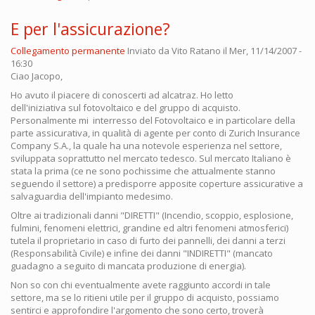
E per l'assicurazione?
Collegamento permanente
Inviato da
Vito Ratano
il Mer, 11/14/2007 -
16:30
Ciao Jacopo,
Ho avuto il piacere di conoscerti ad alcatraz. Ho letto
dell'iniziativa sul fotovoltaico e del gruppo di acquisto.
Personalmente mi interresso del Fotovoltaico e in particolare della
parte assicurativa, in qualità di agente per conto di Zurich Insurance
Company S.A., la quale ha una notevole esperienza nel settore,
sviluppata soprattutto nel mercato tedesco. Sul mercato Italiano è
stata la prima (ce ne sono pochissime che attualmente stanno
seguendo il settore) a predisporre apposite coperture assicurative a
salvaguardia dell'impianto medesimo.
Oltre ai tradizionali danni "DIRETTI" (Incendio, scoppio, esplosione,
fulmini, fenomeni elettrici, grandine ed altri fenomeni atmosferici)
tutela il proprietario in caso di furto dei pannelli, dei danni a terzi
(Responsabilità Civile) e infine dei danni "INDIRETTI" (mancato
guadagno a seguito di mancata produzione di energia).
Non so con chi eventualmente avete raggiunto accordi in tale
settore, ma se lo ritieni utile per il gruppo di acquisto, possiamo
sentirci e approfondire l'argomento che sono certo, troverà