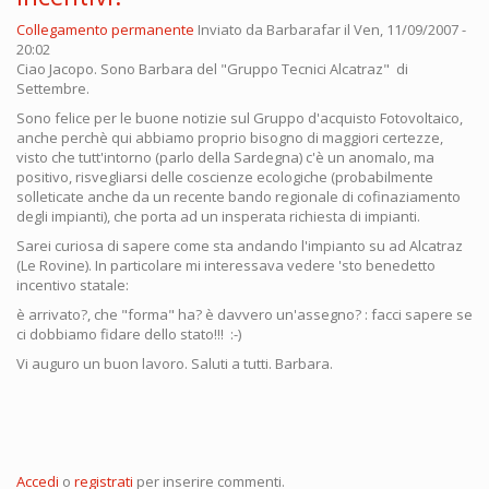
Collegamento permanente
Inviato da
Barbarafar
il Ven, 11/09/2007 -
20:02
Ciao Jacopo. Sono Barbara del "Gruppo Tecnici Alcatraz" di
Settembre.
Sono felice per le buone notizie sul Gruppo d'acquisto Fotovoltaico,
anche perchè qui abbiamo proprio bisogno di maggiori certezze,
visto che tutt'intorno (parlo della Sardegna) c'è un anomalo, ma
positivo, risvegliarsi delle coscienze ecologiche (probabilmente
solleticate anche da un recente bando regionale di cofinaziamento
degli impianti), che porta ad un insperata richiesta di impianti.
Sarei curiosa di sapere come sta andando l'impianto su ad Alcatraz
(Le Rovine). In particolare mi interessava vedere 'sto benedetto
incentivo statale:
è arrivato?, che "forma" ha? è davvero un'assegno? : facci sapere se
ci dobbiamo fidare dello stato!!! :-)
Vi auguro un buon lavoro. Saluti a tutti. Barbara.
Accedi
o
registrati
per inserire commenti.