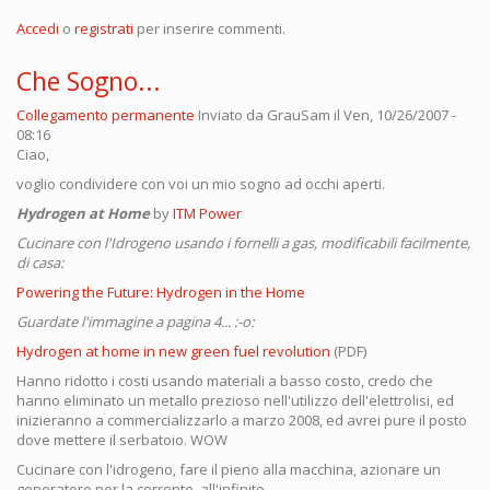
Accedi
o
registrati
per inserire commenti.
Che Sogno...
Collegamento permanente
Inviato da
GrauSam
il Ven, 10/26/2007 -
08:16
Ciao,
voglio condividere con voi un mio sogno ad occhi aperti.
Hydrogen at Home
by
ITM Power
Cucinare con l'Idrogeno usando i fornelli a gas, modificabili facilmente,
di casa:
Powering the Future: Hydrogen in the Home
Guardate l'immagine a pagina 4... :-o:
Hydrogen at home in new green fuel revolution
(PDF)
Hanno ridotto i costi usando materiali a basso costo, credo che
hanno eliminato un metallo prezioso nell'utilizzo dell'elettrolisi, ed
inizieranno a commercializzarlo a marzo 2008, ed avrei pure il posto
dove mettere il serbatoio. WOW
Cucinare con l'idrogeno, fare il pieno alla macchina, azionare un
generatore per la corrente, all'infinito...