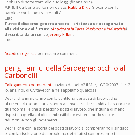
l'obbligo di sottostare alle sue leggi (finanziaria)?
P.P.S.
Il Carbone pulito non esiste.
Rubbia Dixit.
Giocano con le
parole e con la nostra credulità.
Ciao
Tutto il discorso genera ancora + tristezza se paragonato
alla visione del futuro
(
Anticipare la Terza Rivoluzione industriale
)
,
descritta da un certo
Jeremy Rifkin
.
Ciao
Accedi
o
registrati
per inserire commenti.
per gli amici della Sardegna: occhio al
Carbone!!!
Collegamento permanente
Inviato da
bebo2
il Mar, 10/30/2007 - 11:12
Io, anzi noi, di Civitavecchia ne sappiamo qualcosa !!
Vedrai che inizieranno con la cantilena dei posti di lavoro, che
altrimenti chiudono, anzi vanno ad investire i loro soldi all'estero (ma
quando mai) e che si perdono posti di lavoro, che inquina di meno
rispetto a quella ad olio combustibile e evidenziando solo le
riduzioni e non gli incrementi.
Vedrai che con la storia dei posti di lavoro si compreranno il sindaco
e con la risoluzione del problema dei rifiuti si compreranno il