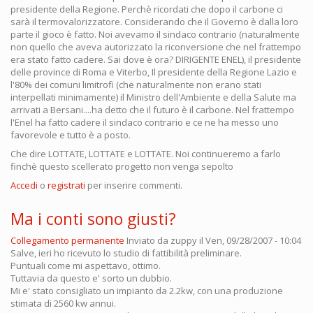
presidente della Regione. Perchè ricordati che dopo il carbone ci
sarà il termovalorizzatore. Considerando che il Governo è dalla loro
parte il gioco è fatto. Noi avevamo il sindaco contrario (naturalmente
non quello che aveva autorizzato la riconversione che nel frattempo
era stato fatto cadere. Sai dove è ora? DIRIGENTE ENEL), il presidente
delle province di Roma e Viterbo, Il presidente della Regione Lazio e
l'80% dei comuni limitrofi (che naturalmente non erano stati
interpellati minimamente) il Ministro dell'Ambiente e della Salute ma
arrivati a Bersani....ha detto che il futuro è il carbone. Nel frattempo
l'Enel ha fatto cadere il sindaco contrario e ce ne ha messo uno
favorevole e tutto è a posto.
Che dire LOTTATE, LOTTATE e LOTTATE. Noi continueremo a farlo
finchè questo scellerato progetto non venga sepolto
Accedi
o
registrati
per inserire commenti.
Ma i conti sono giusti?
Collegamento permanente
Inviato da
zuppy
il Ven, 09/28/2007 - 10:04
Salve, ieri ho ricevuto lo studio di fattibilità preliminare.
Puntuali come mi aspettavo, ottimo.
Tuttavia da questo e' sorto un dubbio.
Mi e' stato consigliato un impianto da 2.2kw, con una produzione
stimata di 2560 kw annui.