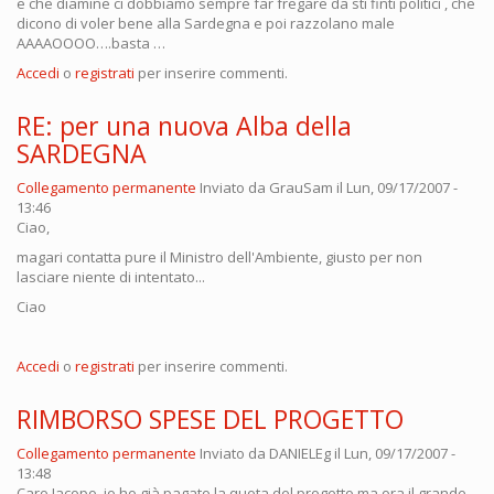
e che diamine ci dobbiamo sempre far fregare da sti finti politici , che
dicono di voler bene alla Sardegna e poi razzolano male
AAAAOOOO….basta …
Accedi
o
registrati
per inserire commenti.
RE: per una nuova Alba della
SARDEGNA
Collegamento permanente
Inviato da
GrauSam
il Lun, 09/17/2007 -
13:46
Ciao,
magari contatta pure il Ministro dell'Ambiente, giusto per non
lasciare niente di intentato...
Ciao
Accedi
o
registrati
per inserire commenti.
RIMBORSO SPESE DEL PROGETTO
Collegamento permanente
Inviato da
DANIELEg
il Lun, 09/17/2007 -
13:48
Caro Jacopo, io ho già pagato la quota del progetto ma ora il grande