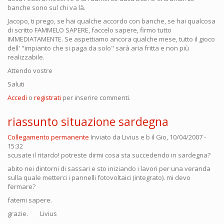
banche sono sul chi va là.
Jacopo, ti prego, se hai qualche accordo con banche, se hai qualcosa
di scritto FAMMELO SAPERE, faccelo sapere, firmo tutto
IMMEDIATAMENTE. Se aspettiamo ancora qualche mese, tutto il gioco
dell' "impianto che si paga da solo" sarà aria fritta e non più
realizzabile.
Attendo vostre
Saluti
Accedi
o
registrati
per inserire commenti.
riassunto situazione sardegna
Collegamento permanente
Inviato da
Livius e b
il Gio, 10/04/2007 -
15:32
scusate il ritardo! potreste dirmi cosa sta succedendo in sardegna?
abito nei dintorni di sassari e sto iniziando i lavori per una veranda
sulla quale metterci i pannelli fotovoltaici (integrato). mi devo
fermare?
fatemi sapere.
grazie. Livius