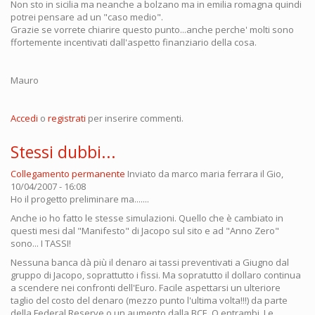
Non sto in sicilia ma neanche a bolzano ma in emilia romagna quindi
potrei pensare ad un "caso medio".
Grazie se vorrete chiarire questo punto...anche perche' molti sono
ffortemente incentivati dall'aspetto finanziario della cosa.
Mauro
Accedi
o
registrati
per inserire commenti.
Stessi dubbi...
Collegamento permanente
Inviato da
marco maria ferrara
il Gio,
10/04/2007 - 16:08
Ho il progetto preliminare ma.......
Anche io ho fatto le stesse simulazioni. Quello che è cambiato in
questi mesi dal "Manifesto" di Jacopo sul sito e ad "Anno Zero"
sono... I TASSI!
Nessuna banca dà più il denaro ai tassi preventivati a Giugno dal
gruppo di Jacopo, soprattutto i fissi. Ma sopratutto il dollaro continua
a scendere nei confronti dell'Euro. Facile aspettarsi un ulteriore
taglio del costo del denaro (mezzo punto l'ultima volta!!!) da parte
della Federal Reserve o un aumento dalla BCE. O entrambi. Le