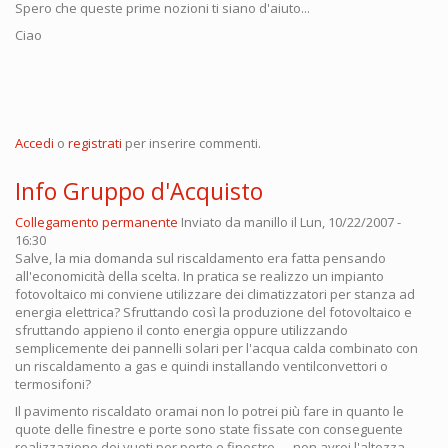
Spero che queste prime nozioni ti siano d'aiuto...
Ciao
Accedi
o
registrati
per inserire commenti.
Info Gruppo d'Acquisto
Collegamento permanente
Inviato da
manillo
il Lun, 10/22/2007 -
16:30
Salve, la mia domanda sul riscaldamento era fatta pensando
all'economicità della scelta. In pratica se realizzo un impianto
fotovoltaico mi conviene utilizzare dei climatizzatori per stanza ad
energia elettrica? Sfruttando così la produzione del fotovoltaico e
sfruttando appieno il conto energia oppure utilizzando
semplicemente dei pannelli solari per l'acqua calda combinato con
un riscaldamento a gas e quindi installando ventilconvettori o
termosifoni?
Il pavimento riscaldato oramai non lo potrei più fare in quanto le
quote delle finestre e porte sono state fissate con conseguente
realizzazione dei vuoti per porte e finestre......non avrei l'altezza