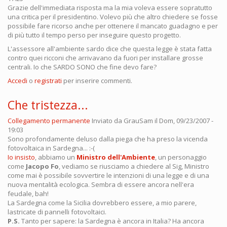
Grazie dell'immediata risposta ma la mia voleva essere sopratutto
una critica per il presidentino. Volevo più che altro chiedere se fosse
possibile fare ricorso anche per ottenere il mancato guadagno e per
di più tutto il tempo perso per inseguire questo progetto.
L'assessore all'ambiente sardo dice che questa legge è stata fatta
contro quei ricconi che arrivavano da fuori per installare grosse
centrali. Io che SARDO SONO che fine devo fare?
Accedi
o
registrati
per inserire commenti.
Che tristezza...
Collegamento permanente
Inviato da
GrauSam
il Dom, 09/23/2007 -
19:03
Sono profondamente deluso dalla piega che ha preso la vicenda
fotovoltaica in Sardegna... :-(
Io insisto
, abbiamo un
Ministro dell'Ambiente
, un personaggio
come
Jacopo Fo
, vediamo se riusciamo a chiedere al Sig, Ministro
come mai è possibile sovvertire le intenzioni di una legge e di una
nuova mentalità ecologica. Sembra di essere ancora nell'era
feudale, bah!
La Sardegna come la Sicilia dovrebbero essere, a mio parere,
lastricate di pannelli fotovoltaici.
P.S.
Tanto per sapere: la Sardegna è ancora in Italia? Ha ancora