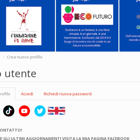
e
Crea nuovo profilo
o utente
rofilo
(scheda
Accedi
Richiedi nuova password
attiva)
CONTATTO!
E GLI ULTIMI AGGIORNAMENTI VISITA LA MIA PAGINA FACEBOOK