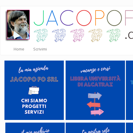
Salta
al
contenuto
principale
Home
Scrivimi