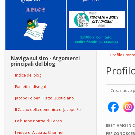
Profilo utent
Naviga sul sito - Argomenti
principali del blog
Profil
Indice del blog
Schede
Fumetti e disegni
Crea nuovo p
primarie
Jacopo Fo per il Fatto Quotidiano
Il Cacao della domenica di Jacopo Fo
Le buone notizie di Cacao
RESTIAMO IN 
I video di Alcatraz Channel
PER CONOSCER