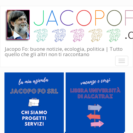
Salta
al
contenuto
principale
Jacopo Fo: buone notizie, ecologia, politica | Tutto
quello che gli altri non ti raccontano
Toggl
naviga