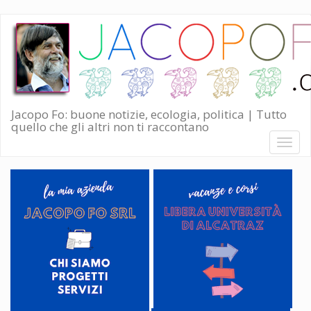
Salta
al
contenuto
principale
Jacopo Fo: buone notizie, ecologia, politica | Tutto
quello che gli altri non ti raccontano
Toggl
naviga