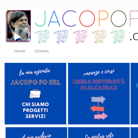
Salta
al
contenuto
principale
Home
Scrivimi