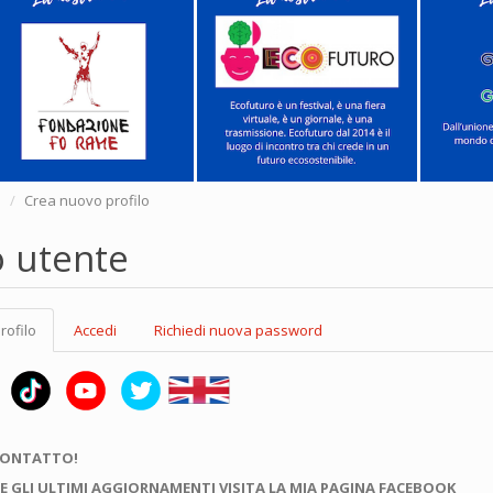
e
Crea nuovo profilo
o utente
rofilo
(scheda
Accedi
Richiedi nuova password
attiva)
CONTATTO!
E GLI ULTIMI AGGIORNAMENTI VISITA LA MIA PAGINA FACEBOOK