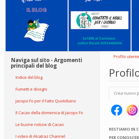
Profilo utent
Naviga sul sito - Argomenti
principali del blog
Profil
Indice del blog
Schede
Fumetti e disegni
Crea nuovo p
primarie
Jacopo Fo per il Fatto Quotidiano
Il Cacao della domenica di Jacopo Fo
Le buone notizie di Cacao
RESTIAMO IN 
I video di Alcatraz Channel
PER CONOSCER