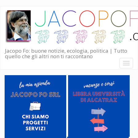
Salta
al
contenuto
principale
Jacopo Fo: buone notizie, ecologia, politica | Tutto
quello che gli altri non ti raccontano
Toggl
naviga