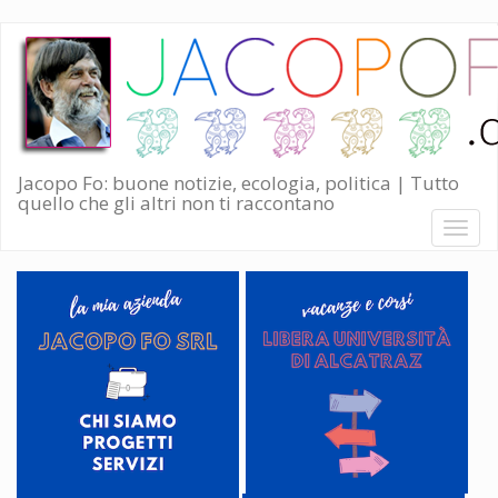
Salta
al
contenuto
principale
Jacopo Fo: buone notizie, ecologia, politica | Tutto
quello che gli altri non ti raccontano
Toggl
naviga