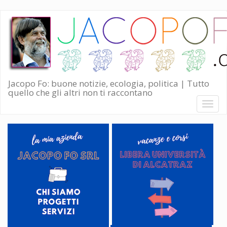
Salta
al
contenuto
principale
Jacopo Fo: buone notizie, ecologia, politica | Tutto
quello che gli altri non ti raccontano
Toggl
naviga