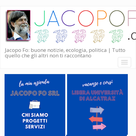
Salta
al
contenuto
principale
Jacopo Fo: buone notizie, ecologia, politica | Tutto
quello che gli altri non ti raccontano
Toggl
naviga