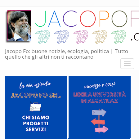
Salta
al
contenuto
principale
Jacopo Fo: buone notizie, ecologia, politica | Tutto
quello che gli altri non ti raccontano
Toggl
naviga