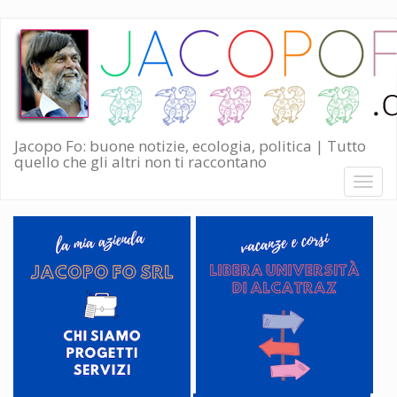
Salta
al
contenuto
principale
Jacopo Fo: buone notizie, ecologia, politica | Tutto
quello che gli altri non ti raccontano
Toggl
naviga