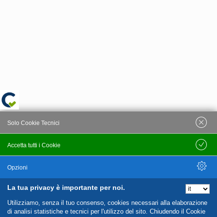
Solo Cookie Tecnici
Accetta tutti i Cookie
Salva
Opzioni
La tua privacy è importante per noi.
Nascondi Opzioni
Utilizziamo, senza il tuo consenso, cookies necessari alla elaborazione
di analisi statistiche e tecnici per l'utilizzo del sito. Chiudendo il Cookie