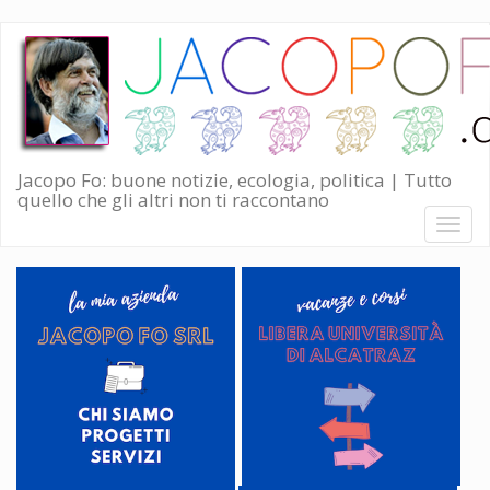
Salta
al
contenuto
principale
Jacopo Fo: buone notizie, ecologia, politica | Tutto
quello che gli altri non ti raccontano
Toggl
naviga