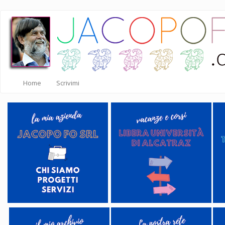
Salta
al
contenuto
principale
Home
Scrivimi