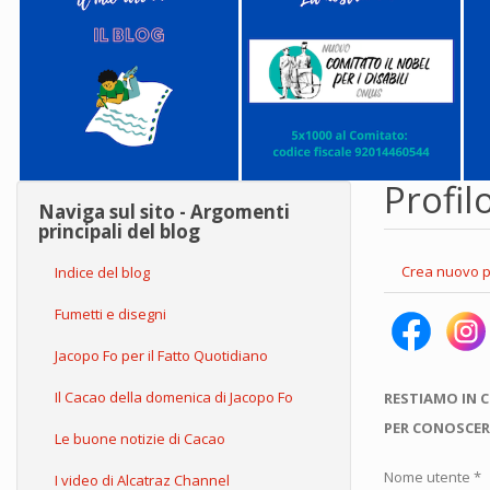
Profil
Naviga sul sito - Argomenti
principali del blog
Schede
Crea nuovo p
Indice del blog
primarie
Fumetti e disegni
Jacopo Fo per il Fatto Quotidiano
Il Cacao della domenica di Jacopo Fo
RESTIAMO IN 
PER CONOSCER
Le buone notizie di Cacao
Nome utente
*
I video di Alcatraz Channel