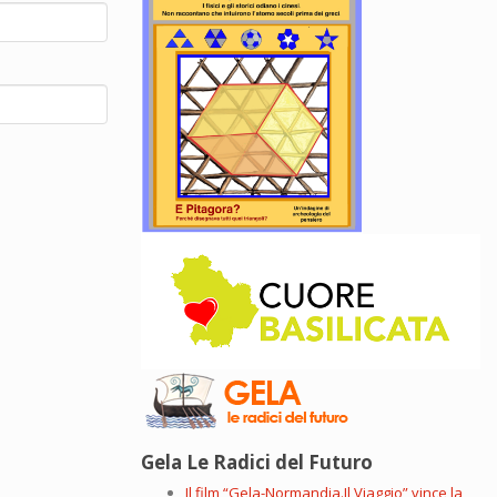
Gela Le Radici del Futuro
Il film “Gela-Normandia.Il Viaggio” vince la