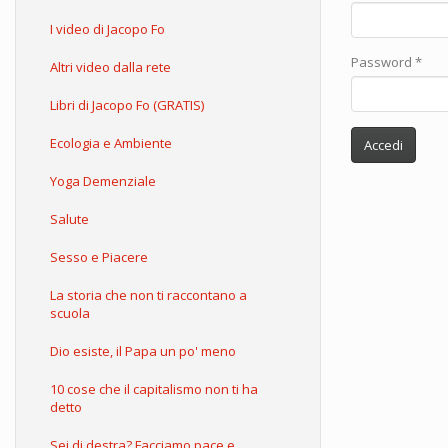
I video di Jacopo Fo
Password
*
Altri video dalla rete
Libri di Jacopo Fo (GRATIS)
Ecologia e Ambiente
Accedi
Yoga Demenziale
Salute
Sesso e Piacere
La storia che non ti raccontano a
scuola
Dio esiste, il Papa un po' meno
10 cose che il capitalismo non ti ha
detto
Sei di destra? Facciamo pace e