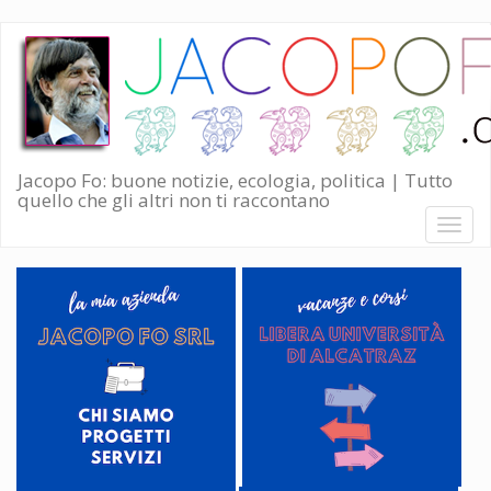
Salta
al
contenuto
principale
Jacopo Fo: buone notizie, ecologia, politica | Tutto
quello che gli altri non ti raccontano
Toggl
naviga