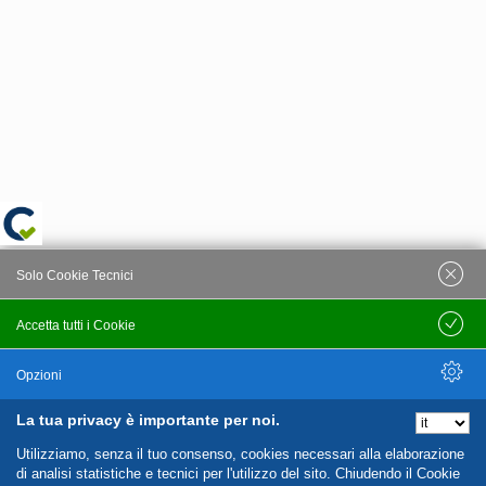
Solo Cookie Tecnici
Accetta tutti i Cookie
Salva
Opzioni
La tua privacy è importante per noi.
Nascondi Opzioni
Utilizziamo, senza il tuo consenso, cookies necessari alla elaborazione
di analisi statistiche e tecnici per l'utilizzo del sito. Chiudendo il Cookie