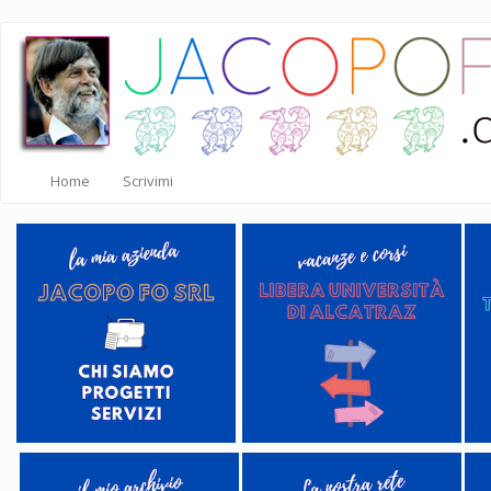
Salta
al
contenuto
principale
Home
Scrivimi