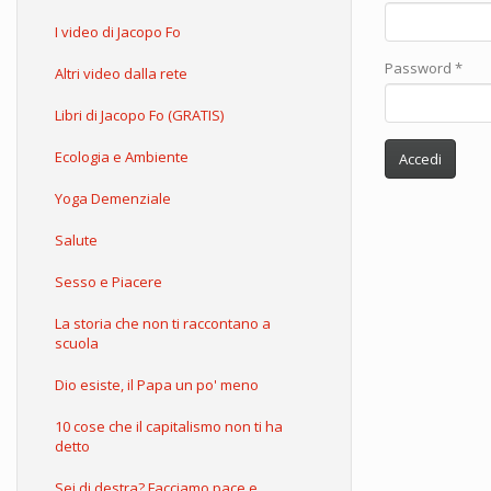
I video di Jacopo Fo
Password
*
Altri video dalla rete
Libri di Jacopo Fo (GRATIS)
Ecologia e Ambiente
Accedi
Yoga Demenziale
Salute
Sesso e Piacere
La storia che non ti raccontano a
scuola
Dio esiste, il Papa un po' meno
10 cose che il capitalismo non ti ha
detto
Sei di destra? Facciamo pace e