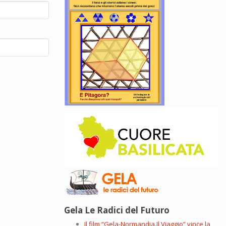
Gela Le Radici del Futuro
Il film “Gela-Normandia.Il Viaggio” vince la