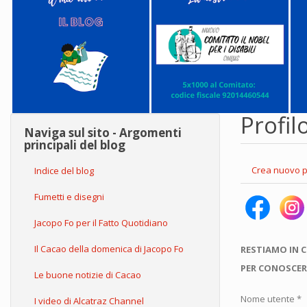
Profil
Naviga sul sito - Argomenti
principali del blog
Schede
Crea nuovo p
Indice del blog
primarie
Fumetti e disegni
Jacopo Fo per il Fatto Quotidiano
Il Cacao della domenica di Jacopo Fo
RESTIAMO IN 
PER CONOSCER
Le buone notizie di Cacao
Nome utente
*
I video di Alcatraz Channel