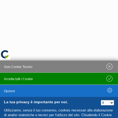
Solo Cookie Tecnici
Accetta tutti i Cookie
Salva
Opzioni
La tua privacy è importante per noi.
Nascondi Opzioni
Utilizziamo, senza il tuo consenso, cookies necessari alla elaborazione
di analisi statistiche e tecnici per l'utilizzo del sito. Chiudendo il Cookie