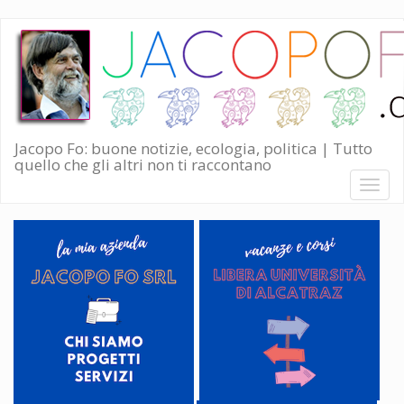
Salta
al
contenuto
principale
Jacopo Fo: buone notizie, ecologia, politica | Tutto
quello che gli altri non ti raccontano
Toggl
naviga