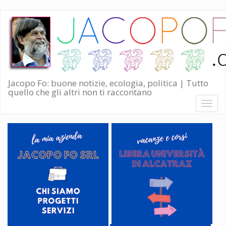
Salta
al
contenuto
principale
Jacopo Fo: buone notizie, ecologia, politica | Tutto
quello che gli altri non ti raccontano
Toggl
naviga