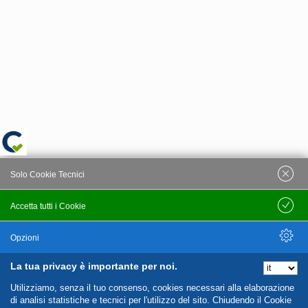
Solo Cookie Tecnici
Accetta tutti i Cookie
Salva
Opzioni
La tua privacy è importante per noi.
Nascondi Opzioni
Utilizziamo, senza il tuo consenso, cookies necessari alla elaborazione
di analisi statistiche e tecnici per l'utilizzo del sito. Chiudendo il Cookie