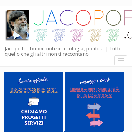
Salta
al
contenuto
principale
Jacopo Fo: buone notizie, ecologia, politica | Tutto
quello che gli altri non ti raccontano
Toggl
naviga