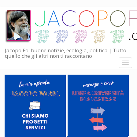
Salta
al
contenuto
principale
Jacopo Fo: buone notizie, ecologia, politica | Tutto
quello che gli altri non ti raccontano
Toggl
naviga