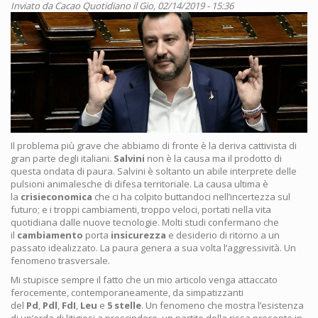
Inviato da
Cacao Quotidiano
il Gio, 02/14/2019 - 15:36
Il problema più grave che abbiamo di fronte è la deriva cattivista di
gran parte degli italiani.
Salvini
non è la causa ma il prodotto di
questa ondata di paura. Salvini è soltanto un abile interprete delle
pulsioni animalesche di difesa territoriale. La causa ultima è
la
crisi
economica
che ci ha colpito buttandoci nell’incertezza sul
futuro; e i troppi cambiamenti, troppo veloci, portati nella vita
quotidiana dalle nuove tecnologie. Molti studi confermano che
il
cambiamento
porta
insicurezza
e desiderio di ritorno a un
passato idealizzato. La paura genera a sua volta l’aggressività. Un
fenomeno trasversale.
Mi stupisce sempre il fatto che un mio articolo venga attaccato
ferocemente, contemporaneamente, da simpatizzanti
del
Pd
,
Pdl
,
FdI
,
Leu
e
5 stelle
. Un fenomeno che mostra l’esistenza