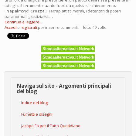
di un’orda di litigiosi a prescindere, un partito della rissa presente in
tutti gli schieramenti quanto fuori da qualsiasi schieramento.
I
Napalm51
di
Crozza
, i Terrapiattisti morali, i detentori di poteri
paranormali giustizialisti…
Continua a leggere...
Accedi
o
registrati
per inserire commenti.
letto 49 volte
Stradaalternativa.it Network
Stradaalternativa.it Network
Stradaalternativa.it Network
Naviga sul sito - Argomenti principali
del blog
Indice del blog
Fumetti e disegni
Jacopo Fo per il Fatto Quotidiano