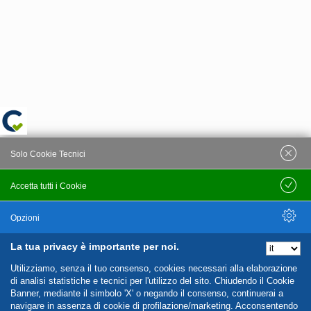
Solo Cookie Tecnici
Accetta tutti i Cookie
Salva
Opzioni
La tua privacy è importante per noi.
Nascondi Opzioni
Utilizziamo, senza il tuo consenso, cookies necessari alla elaborazione
di analisi statistiche e tecnici per l'utilizzo del sito. Chiudendo il Cookie
Banner, mediante il simbolo 'X' o negando il consenso, continuerai a
navigare in assenza di cookie di profilazione/marketing. Acconsentendo