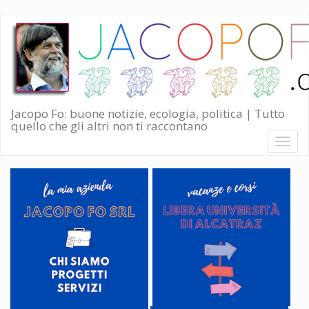
Salta
al
contenuto
principale
Jacopo Fo: buone notizie, ecologia, politica | Tutto
quello che gli altri non ti raccontano
Toggl
naviga