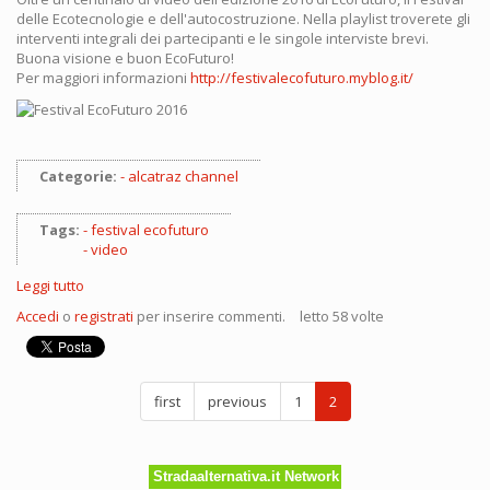
delle Ecotecnologie e dell'autocostruzione. Nella playlist troverete gli
interventi integrali dei partecipanti e le singole interviste brevi.
Buona visione e buon EcoFuturo!
Per maggiori informazioni
http://festivalecofuturo.myblog.it/
Categorie:
alcatraz channel
Tags:
festival ecofuturo
video
Leggi tutto
su
EcoFuturo
Accedi
o
registrati
per inserire commenti.
letto 58 volte
2016,
i
video,
le
first
previous
1
2
interviste
Stradaalternativa.it Network