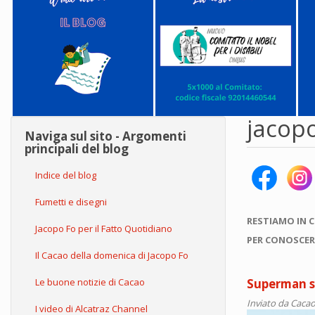
jacopo
Naviga sul sito - Argomenti
principali del blog
Indice del blog
Fumetti e disegni
RESTIAMO IN 
Jacopo Fo per il Fatto Quotidiano
PER CONOSCER
Il Cacao della domenica di Jacopo Fo
Le buone notizie di Cacao
Superman si
Inviato da
Cacao
I video di Alcatraz Channel