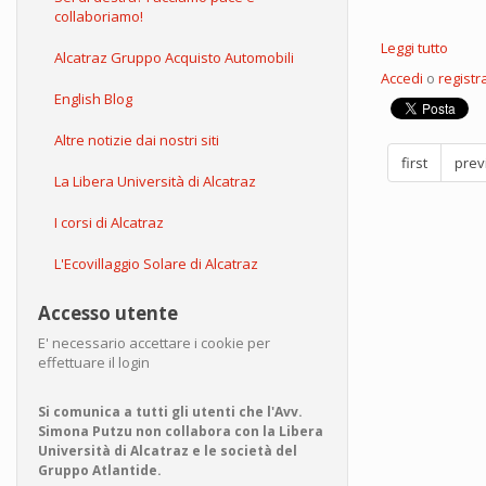
collaboriamo!
Leggi tutto
su
Alcatraz Gruppo Acquisto Automobili
Supe
Accedi
o
registra
si
English Blog
è
schia
Altre notizie dai nostri siti
first
prev
La Libera Università di Alcatraz
I corsi di Alcatraz
L'Ecovillaggio Solare di Alcatraz
Accesso utente
E' necessario accettare i cookie per
effettuare il login
Si comunica a tutti gli utenti che l'Avv.
Simona Putzu non collabora con la Libera
Università di Alcatraz e le società del
Gruppo Atlantide.