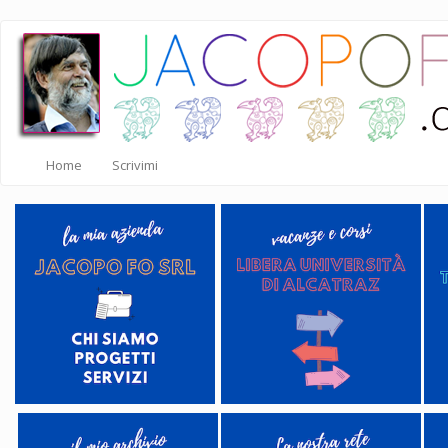
Salta
al
contenuto
principale
Home
Scrivimi