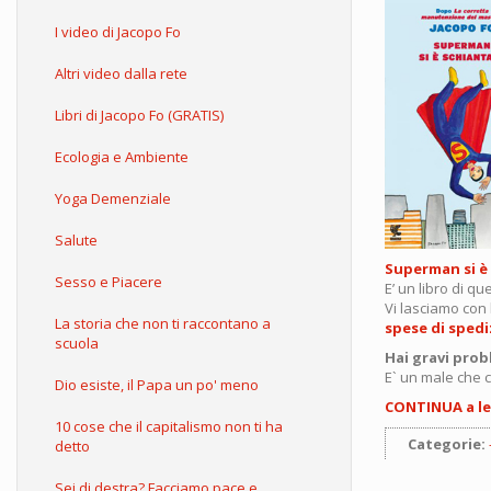
I video di Jacopo Fo
Altri video dalla rete
Libri di Jacopo Fo (GRATIS)
Ecologia e Ambiente
Yoga Demenziale
Salute
Superman si è
Sesso e Piacere
E’ un libro di qu
Vi lasciamo con 
La storia che non ti raccontano a
spese di sped
scuola
Hai gravi prob
E` un male che c
Dio esiste, il Papa un po' meno
CONTINUA a le
10 cose che il capitalismo non ti ha
Categorie:
detto
Sei di destra? Facciamo pace e