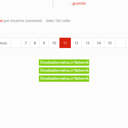
guanda
rman
ti
per inserire commenti.
letto 102 volte
ntato
ious
…
7
8
9
10
11
12
13
14
15
…
Stradaalternativa.it Network
Stradaalternativa.it Network
Stradaalternativa.it Network