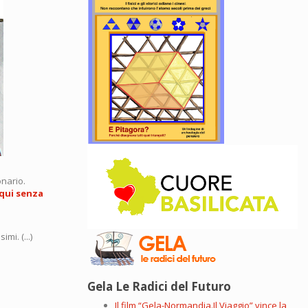
onario.
qui senza
mi. (...)
Gela Le Radici del Futuro
Il film “Gela-Normandia.Il Viaggio” vince la