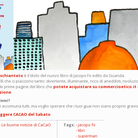
 schiantato
è il titolo del nuovo libro di Jacopo Fo edito da Guanda.
elli che ci piacciono tanto: divertente, illuminante, ricco di aneddoti, rivoluzi
le prime pagine del libro che
potete acquistare su commercioetico.it 
izione
.
lemi?
i accomuna tutti, ma voglio sperare che i tuoi guai non siano proprio gravissi
ggere CACAO del Sabato
Le buone notizie di CaCaO
Tags:
jacopo fo
libri
superman