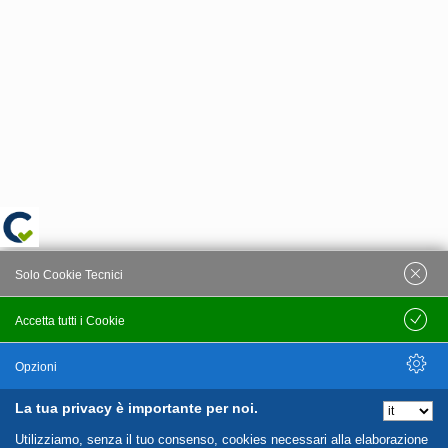
Solo Cookie Tecnici
Accetta tutti i Cookie
Salva
Opzioni
La tua privacy è importante per noi.
Nascondi Opzioni
Utilizziamo, senza il tuo consenso, cookies necessari alla elaborazione