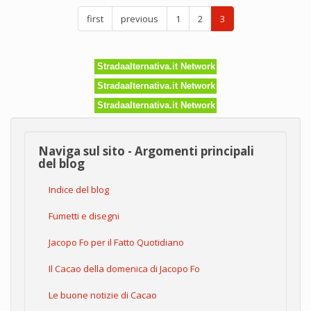
di
first
previous
1
2
3
Jacopo
Fo
Stradaalternativa.it Network
Stradaalternativa.it Network
Stradaalternativa.it Network
Naviga sul sito - Argomenti principali
del blog
Indice del blog
Fumetti e disegni
Jacopo Fo per il Fatto Quotidiano
Il Cacao della domenica di Jacopo Fo
Le buone notizie di Cacao