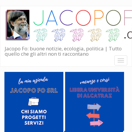
Salta
al
contenuto
principale
Jacopo Fo: buone notizie, ecologia, politica | Tutto
quello che gli altri non ti raccontano
Toggl
naviga