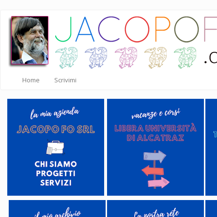
Salta
al
contenuto
principale
Home
Scrivimi