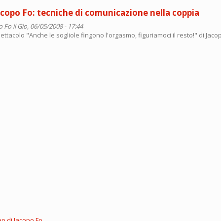
Jacopo Fo: tecniche di comunicazione nella coppia
o Fo
il Gio, 06/05/2008 - 17:44
pettacolo "Anche le sogliole fingono l'orgasmo, figuriamoci il resto!" di Jaco
eo di Jacopo Fo