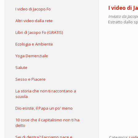
I video di 
I video di Jacopo Fo
Inviato da
Jacop
Altri video dalla rete
Estratto dallo s
Libri di Jacopo Fo (GRATIS)
Ecologia e Ambiente
Yoga Demenziale
Salute
Sesso e Piacere
La storia che non ti raccontano a
scuola
Dio esiste, il Papa un po' meno
10 cose che il capitalismo non ti ha
detto
Sei di destra? Facciamo pace e
Categoria:
i vid