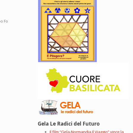
po Fo
Gela Le Radici del Futuro
Il film “Gela-Normandia.Il Viaggio” vince la