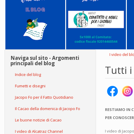
I video del bl
Naviga sul sito - Argomenti
principali del blog
Tutti 
Indice del blog
Fumetti e disegni
Jacopo Fo per il Fatto Quotidiano
Il Cacao della domenica di Jacopo Fo
RESTIAMO IN 
PER CONOSCER
Le buone notizie di Cacao
I video di Jacop
I video di Alcatraz Channel