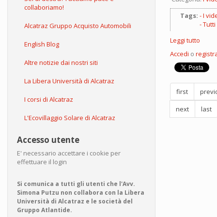
collaboriamo!
Tags:
I vid
Tutti
Alcatraz Gruppo Acquisto Automobili
Leggi tutto
su
English Blog
I
Accedi
o
registra
video
Altre notizie dai nostri siti
di
Jacop
La Libera Università di Alcatraz
Fo:
first
previ
tecni
I corsi di Alcatraz
di
next
last
comu
L'Ecovillaggio Solare di Alcatraz
nella
coppi
Accesso utente
E' necessario accettare i cookie per
effettuare il login
Si comunica a tutti gli utenti che l'Avv.
Simona Putzu non collabora con la Libera
Università di Alcatraz e le società del
Gruppo Atlantide.