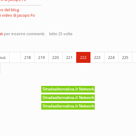
eo del blog
 i video di Jacopo Fo
ti
per inserire commenti.
letto 25 volte
o
ous
…
218
219
220
221
222
223
224
225
che
nicazione
a
Stradaalternativa.it Network
Stradaalternativa.it Network
Stradaalternativa.it Network