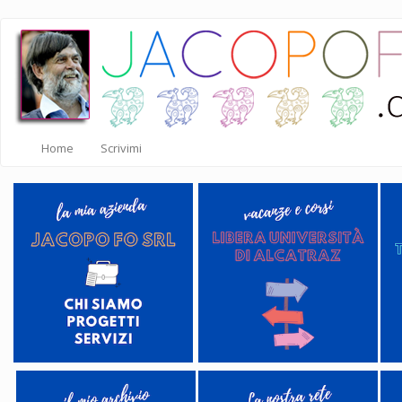
Salta
al
contenuto
principale
Home
Scrivimi