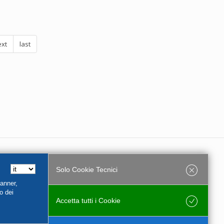
xt
last
Solo Cookie Tecnici
e Partita Iva 01956540544
Banner,
o dei
Accetta tutti i Cookie
Salva