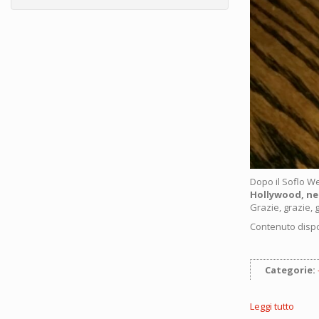
Dopo il Soflo We
Hollywood, ne
Grazie, grazie, g
Contenuto dispo
Categorie:
Leggi tutto
su