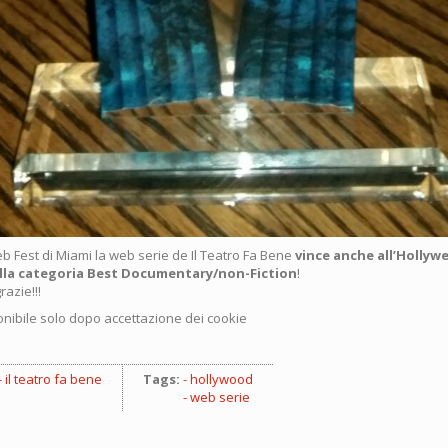
b Fest di Miami la web serie de Il Teatro Fa Bene
vince anche all’Hollywe
lla categoria Best Documentary/non-Fiction
!
razie!!!
nibile solo dopo accettazione dei cookie
il teatro fa bene
Tags:
hollywood
web serie