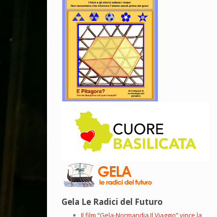
Gela Le Radici del Futuro
Il film “Gela-Normandia.Il Viaggio” vince la