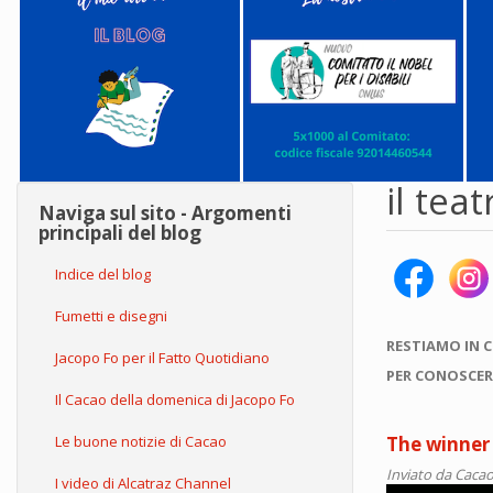
il tea
Naviga sul sito - Argomenti
principali del blog
Indice del blog
Fumetti e disegni
RESTIAMO IN 
Jacopo Fo per il Fatto Quotidiano
PER CONOSCER
Il Cacao della domenica di Jacopo Fo
Le buone notizie di Cacao
The winner 
Inviato da
Cacao
I video di Alcatraz Channel