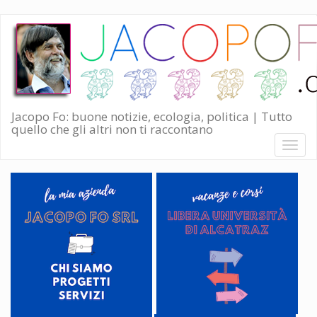
Salta
al
contenuto
principale
Jacopo Fo: buone notizie, ecologia, politica | Tutto
quello che gli altri non ti raccontano
Toggl
naviga