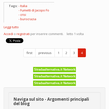
Tags:
Italia
Fumetti di Jacopo Fo
crisi
burocrazia
Leggi tutto
su
L'Italia
Accedi
o
registrati
per inserire commenti.
letto 1 volta
non
può
crollare,
siamo
first
previous
1
2
3
4
troppo
ricchi!
Stradaalternativa.it Network
Stradaalternativa.it Network
Stradaalternativa.it Network
Naviga sul sito - Argomenti principali
del blog