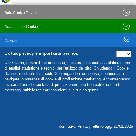
Solo Cookie Tecnici
Accetta tutti i Cookie
Salva
Opzioni
La tua privacy è importante per noi.
Nascondi Opzioni
Utilizziamo, senza il tuo consenso, cookies necessari alla elaborazione
di analisi statistiche e tecnici per l'utilizzo del sito. Chiudendo il Cookie
Banner, mediante il simbolo 'X' o negando il consenso, continuerai a
navigare in assenza di cookie di profilazione/marketing. Acconsentendo
invece all'uso dei cookies di profilazione/marketing potremo offrirti
messaggi pubblicitari corrispondenti alle tue esigenze.
%%CATEGORIES_DETAILS_LIST_TEMPLATE%%
Informativa Privacy
,
ultimo agg.
21/01/2026