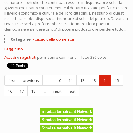
comprare il petrolio che continua a essere indispensabile solo da
governi che usano concretamente il denaro ricavato per far crescere
il livello economico e culturale dei loro cittadini. E nessuno di questi
sceicchi sarebbe disposto a rinunciare ai soldi del petrolio. Davanti a
una simile scelta preferirebbero trasformare i loro paesi in
democrazie e perdere un po' di potere piuttosto che perdere tutto...
Categorie:
cacao della domenica
Leggi tutto
su
Oriana
Accedi
o
registrati
per inserire commenti.
letto 286 volte
Fallaci
ha
ragione?
Quarta
first
previous
…
10
11
12
13
14
15
puntata
16
17
18
…
next
last
Stradaalternativa.it Network
Stradaalternativa.it Network
Stradaalternativa.it Network