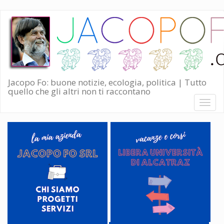
Salta
al
contenuto
principale
Jacopo Fo: buone notizie, ecologia, politica | Tutto
quello che gli altri non ti raccontano
Toggl
naviga