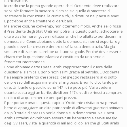
da ricostruire.
Io credo che la prima grande opera che l'Occidente deve realizzare
se vuole fermare la minaccia islamica sia quella di smettere di
sostenere la corruzione, la criminalità, la dittatura nei paesi islamici.
E potrebbe anche smettere di derubarli.
Ma anche così, ne convengo, non otterremo molto. Anche se io fossi
il Presidente degli Stati Uniti non potrei, a questo punto, schioccare le
dita e trasformare i governi dittatoriali che ho allattato per decenni in
democrazie. Come abbiamo detto la democrazia non si esporta, ogni
popolo deve far crescere dentro di sé la sua democrazia. Ma già
smettere di tramare sarebbe un buon segnale. Perché deve essere
chiaro che la questione islamica è costituita da una serie di
fenomeni interconnessi.
Come abbiamo detto i paesi arabi rappresentano il cuore della
questione islamica. E sono ricchissimi grazie al petrolio. L'Occidente
ha sempre preferito che i prezzi del greggio restassero al di sotto
del prezzo dell'acqua minerale all'ingrosso. E non lo dico tanto per
dire. Un barile di petrolio sono 147 litri e poco più. Vai a vedere
quanto costa oggi un barile, dividi per 147 e vedi se riesci a comprare
un litro di acqua minerale per quel prezzo.
E per portare avanti questa rapina l’Occidente cristiano ha pensato
bene di appoggiare un'elite patriarcale di allevatori guerrieri animata
dal più totale disprezzo per la donna e la democrazia. Nei Paesi
arabi i cittadini dovrebbero essere tutti benestanti e serviti meglio
degli Svizzeri, vista la quantità di miliardi di dollari che gli Stati arabi