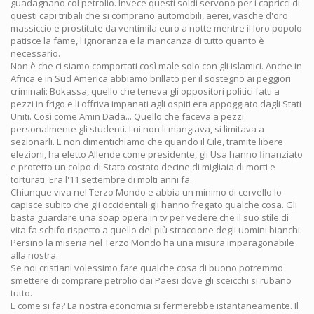
guadagnano col petrolio. Invece questi soldi servono per i capricci di
questi capi tribali che si comprano automobili, aerei, vasche d'oro
massiccio e prostitute da ventimila euro a notte mentre il loro popolo
patisce la fame, l'ignoranza e la mancanza di tutto quanto è
necessario.
Non è che ci siamo comportati così male solo con gli islamici. Anche in
Africa e in Sud America abbiamo brillato per il sostegno ai peggiori
criminali: Bokassa, quello che teneva gli oppositori politici fatti a
pezzi in frigo e li offriva impanati agli ospiti era appoggiato dagli Stati
Uniti. Così come Amin Dada... Quello che faceva a pezzi
personalmente gli studenti. Lui non li mangiava, si limitava a
sezionarli. E non dimentichiamo che quando il Cile, tramite libere
elezioni, ha eletto Allende come presidente, gli Usa hanno finanziato
e protetto un colpo di Stato costato decine di migliaia di morti e
torturati. Era l'11 settembre di molti anni fa.
Chiunque viva nel Terzo Mondo e abbia un minimo di cervello lo
capisce subito che gli occidentali gli hanno fregato qualche cosa. Gli
basta guardare una soap opera in tv per vedere che il suo stile di
vita fa schifo rispetto a quello del più straccione degli uomini bianchi.
Persino la miseria nel Terzo Mondo ha una misura imparagonabile
alla nostra.
Se noi cristiani volessimo fare qualche cosa di buono potremmo
smettere di comprare petrolio dai Paesi dove gli sceicchi si rubano
tutto.
E come si fa? La nostra economia si fermerebbe istantaneamente. Il