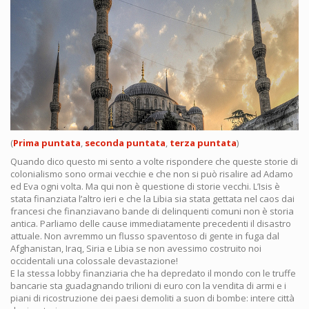
(
Prima puntata
,
seconda puntata
,
terza puntata
)
Quando dico questo mi sento a volte rispondere che queste storie di
colonialismo sono ormai vecchie e che non si può risalire ad Adamo
ed Eva ogni volta. Ma qui non è questione di storie vecchi. L’Isis è
stata finanziata l’altro ieri e che la Libia sia stata gettata nel caos dai
francesi che finanziavano bande di delinquenti comuni non è storia
antica. Parliamo delle cause immediatamente precedenti il disastro
attuale. Non avremmo un flusso spaventoso di gente in fuga dal
Afghanistan, Iraq, Siria e Libia se non avessimo costruito noi
occidentali una colossale devastazione!
E la stessa lobby finanziaria che ha depredato il mondo con le truffe
bancarie sta guadagnando trilioni di euro con la vendita di armi e i
piani di ricostruzione dei paesi demoliti a suon di bombe: intere città