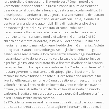
loro petrolio ci è necessario. E’ proprio vero? Oggi il petrolio è
veramente indispensabile? In Brasile vanno in auto da trent'anni
usando alcol al posto della benzina, basta una piccola modifica. E i
diesel possono andare a olio vegetale. E la Germania ha dimostrato
che si possono produrre milioni di kilowatt con il sole, le onde e il
vento e farci andare le automobili. E ha dimostrato anche che si
possono tagliare del 50% i consumi di combustibili per il
riscaldamento. Basta isolare le case termicamente. E non costa
neanche tanto. Il consumo medio di calore in Germania è di 80
chilocalorie a metro quadrato, in Italia più del doppio. E in Italia fa
mediamente molto ma molto meno freddo che in Germania… Volete
paragonare Catania con Amburgo? Se negli ultimi trent'anni gli
italiani avessero isolato le loro case termicamente oggi avrebbero
risparmiato tanto denaro quanto vale la casa che abitano. Invece
ogni famiglia italiana ha buttato dalla finestra il valore della propria
casa perché non ha capito cosa volesse dire "isolamento termico". E
nessun governo ha mai cercato di spiegarglielo. E poi ormai le
tecnologie fotovoltaiche e basate sull'idrogeno sono arrivate a tali
livelli di efficienza che non è più una questione di invenzioni ma di
volontà politica. Il prezzo del chilowatt da vento e sole, in situazioni
ottimali, è già al di sotto del costo del chilowatt ricavato bruciando
carbone. Si tratta di un sorpasso epocale perché il carbone era fino
a ieri il combustibile meno costoso.
Se l'Occidente avesse realmente una botta di orgoglio e buon senso
una cosa concreta potrebbe farla: tagliare il consumo di petrolio. E