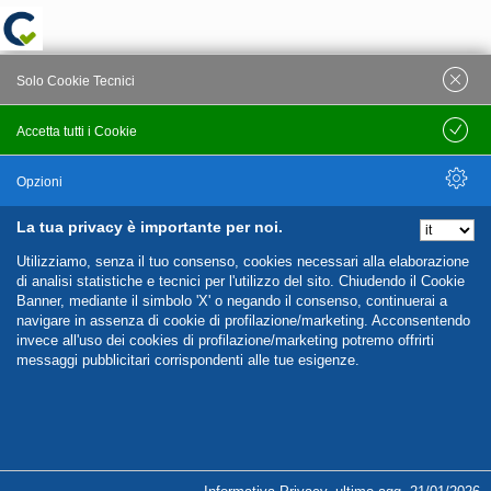
Solo Cookie Tecnici
Accetta tutti i Cookie
Salva
Opzioni
La tua privacy è importante per noi.
Nascondi Opzioni
Utilizziamo, senza il tuo consenso, cookies necessari alla elaborazione
di analisi statistiche e tecnici per l'utilizzo del sito. Chiudendo il Cookie
Banner, mediante il simbolo 'X' o negando il consenso, continuerai a
navigare in assenza di cookie di profilazione/marketing. Acconsentendo
invece all'uso dei cookies di profilazione/marketing potremo offrirti
messaggi pubblicitari corrispondenti alle tue esigenze.
%%CATEGORIES_DETAILS_LIST_TEMPLATE%%