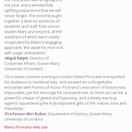
our year and a wonderfully
uplifting experience that we will
never forget. The event brought
together a diverse audience of
students and staff from across
Queen Mary and beyond, all the
members of which were visibly
invigorated by Mario’s engaging
approach. We await his next visit
with eager anticipation.’
(
Nigel Relph
, Director of
Corporate Affairs, Queen Mary,
University of London)
‘On a warm summer evening in London Mario Pirovano transported
his audience to medieval Italy, and created an unforgettable
encounter with Francis of Assisi. Pirovano’s evocation of history was
impeccable, yet the message he conveyed was as fresh as can be: a
powerful critique of greed and hypocrisy, and a timely warning
against squandering the truly important gifts of life: nature, love and
friendship.’
(
Professor Miri Rubin
, Department of History, Queen Mary,
University of London)
Mario Pirovano web site