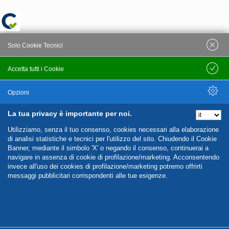
Solo Cookie Tecnici
Accetta tutti i Cookie
Salva
Opzioni
La tua privacy è importante per noi.
Nascondi Opzioni
Utilizziamo, senza il tuo consenso, cookies necessari alla elaborazione
di analisi statistiche e tecnici per l'utilizzo del sito. Chiudendo il Cookie
Banner, mediante il simbolo 'X' o negando il consenso, continuerai a
navigare in assenza di cookie di profilazione/marketing. Acconsentendo
invece all'uso dei cookies di profilazione/marketing potremo offrirti
messaggi pubblicitari corrispondenti alle tue esigenze.