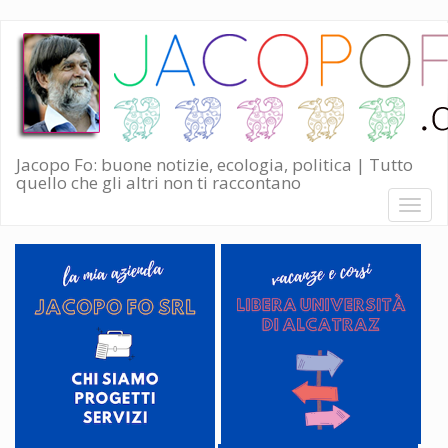
Salta
al
contenuto
principale
Jacopo Fo: buone notizie, ecologia, politica | Tutto
quello che gli altri non ti raccontano
Toggl
naviga