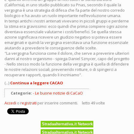
(California), in uno studio pubblicato su Pnas, secondo il quale la
vergogna è una strategia di difesa che fa parte del nostro corredo
biologico e ha avuto un ruolo importante nell’evoluzione umana.
In tempi antichi i nostri antenati vivevano in piccoli gruppi e perderne
la stima era gravissimo: ecco quindi che prima compiere ogni azione
diventava essenziale valutarne i costi/benefici. Se quella stessa
azione significava ricevere un giudizio negativo si poteva essere
emarginati e quindi la vergogna esercitava una funzione essenziale
aiutando a prevedere le conseguenze delle scelte.
"La vergogna funziona come il dolore, che serve a prevenire ulteriori
danni al nostro organismo - spiega Daniel Sznycer, capo del progetto
- Nello stesso modo la funzione della vergogna è quella di difendere
le nostre relazioni sociali, prevenendo rotture, o di spingerci a
recuperare rapporti, quando li incriniamo".
(...)
Continua a leggere CACAO
Categorie:
Le buone notizie di CaCaO
Accedi
o
registrati
per inserire commenti.
letto 49 volte
Stradaalternativa.it Network
Stradaalternativa.it Network