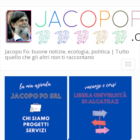
Salta
al
contenuto
principale
Jacopo Fo: buone notizie, ecologia, politica | Tutto
quello che gli altri non ti raccontano
Toggl
naviga