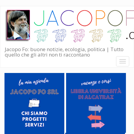
Salta
al
contenuto
principale
Jacopo Fo: buone notizie, ecologia, politica | Tutto
quello che gli altri non ti raccontano
Toggl
naviga