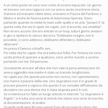
A un certo punto mi sono reso conto di essere impazzito. Un giorno
mi trovavo con una ragazza con cui avevo avuto una breve storia
d'amore ed eravamo ottimi amici, eravamo in Piazza del Perdono a
Milano e anche lei faceva parte di Autonomia Operaia. Stavo
parlando quando mi mette le mani sulle spalle e mi urla: “Jacopo! E' la
quinta volta che me lo ripeti. Ho capito, son d'accordo, ma smettila!”
Non mi ero accorto che ero entrato in un loop, tutta il giorno andavo
in giro e ripetevo lo stesso discorso “Dobbiamo reagire, non è
possibile, ci sono addosso, dobbiamo difenderci, dobbiamo
attaccare”.
Ho preso il famoso schiaffo zen...
Poi nella vita ho capito che era tutta una follia. Per fortuna ne sono
uscito prima di sparare a qualcuno, sono anche riuscito a uscirne
portando con me 150 persone.
Ovviamente arrivare all'idea che non vale la pena ammazzare chi
aveva aggredito mia madre è stato un transito lunghissimo.
Ho capito poi che queste persone non vivono, non sperimentano,
non hanno il piacere della vita. Uno stupratore non è in grado di
provare piacere e capisco che questo è un concetto difficilissimo da
discutere con una donna che è stata stuprata però è così.
Se vi interessa ho fatto un lungo articolo in internet: “Lo stupratore è
frigido”: vi è tutta una serie di articoli che citano una serie di ricerche,
di documentazioni, di analisi.
Quando negli anni 90 sono venuti fuori alcuni nomi di coloro che