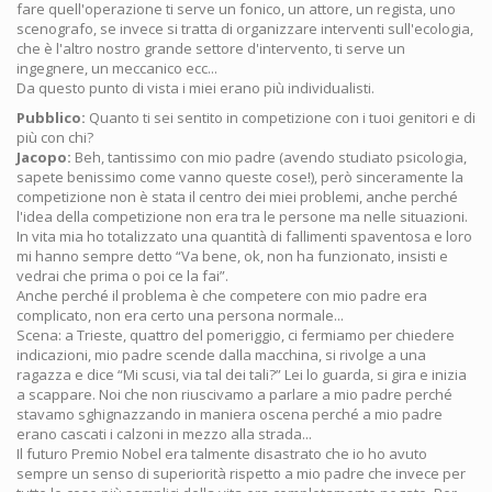
fare quell'operazione ti serve un fonico, un attore, un regista, uno
scenografo, se invece si tratta di organizzare interventi sull'ecologia,
che è l'altro nostro grande settore d'intervento, ti serve un
ingegnere, un meccanico ecc...
Da questo punto di vista i miei erano più individualisti.
Pubblico:
Quanto ti sei sentito in competizione con i tuoi genitori e di
più con chi?
Jacopo:
Beh, tantissimo con mio padre (avendo studiato psicologia,
sapete benissimo come vanno queste cose!), però sinceramente la
competizione non è stata il centro dei miei problemi, anche perché
l'idea della competizione non era tra le persone ma nelle situazioni.
In vita mia ho totalizzato una quantità di fallimenti spaventosa e loro
mi hanno sempre detto “Va bene, ok, non ha funzionato, insisti e
vedrai che prima o poi ce la fai”.
Anche perché il problema è che competere con mio padre era
complicato, non era certo una persona normale...
Scena: a Trieste, quattro del pomeriggio, ci fermiamo per chiedere
indicazioni, mio padre scende dalla macchina, si rivolge a una
ragazza e dice “Mi scusi, via tal dei tali?” Lei lo guarda, si gira e inizia
a scappare. Noi che non riuscivamo a parlare a mio padre perché
stavamo sghignazzando in maniera oscena perché a mio padre
erano cascati i calzoni in mezzo alla strada...
Il futuro Premio Nobel era talmente disastrato che io ho avuto
sempre un senso di superiorità rispetto a mio padre che invece per