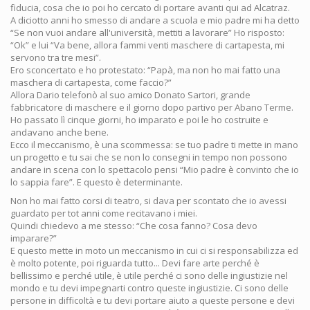
fiducia, cosa che io poi ho cercato di portare avanti qui ad Alcatraz.
A diciotto anni ho smesso di andare a scuola e mio padre mi ha detto
“Se non vuoi andare all'università, mettiti a lavorare” Ho risposto:
“Ok” e lui “Va bene, allora fammi venti maschere di cartapesta, mi
servono tra tre mesi”.
Ero sconcertato e ho protestato: “Papà, ma non ho mai fatto una
maschera di cartapesta, come faccio?”
Allora Dario telefonò al suo amico Donato Sartori, grande
fabbricatore di maschere e il giorno dopo partivo per Abano Terme.
Ho passato lì cinque giorni, ho imparato e poi le ho costruite e
andavano anche bene.
Ecco il meccanismo, è una scommessa: se tuo padre ti mette in mano
un progetto e tu sai che se non lo consegni in tempo non possono
andare in scena con lo spettacolo pensi “Mio padre è convinto che io
lo sappia fare”. E questo è determinante.
Non ho mai fatto corsi di teatro, si dava per scontato che io avessi
guardato per tot anni come recitavano i miei.
Quindi chiedevo a me stesso: “Che cosa fanno? Cosa devo
imparare?”
E questo mette in moto un meccanismo in cui ci si responsabilizza ed
è molto potente, poi riguarda tutto... Devi fare arte perché è
bellissimo e perché utile, è utile perché ci sono delle ingiustizie nel
mondo e tu devi impegnarti contro queste ingiustizie. Ci sono delle
persone in difficoltà e tu devi portare aiuto a queste persone e devi