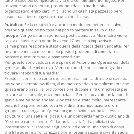
tutte le cose più semplici della vita era completamente negato. Per
reazione sono diventato, prendendo da mia madre, più
organizzativo, entro certi limiti... sono un casinista pazzesco però
insomma… riesco a gestire un pochino di cose.
Pubblico:
Se la creatività è anche un modo per mettersi in salvo,
creando questo posto cosa hai potuto mettere in salvo di te?
Jacopo:
Vengo da un'esperienza post-traumatica. Mia madre viene
rapita e massacrata quando avevo 17 anni e io impazzisco.
La mia prima reazione è stata quella della ricerca della vendetta. Per
un anno e mezzo mi sono solo posto il problema di come fare a
beccare questi criminali e ammazzarli tutti.
Per questo sono caduto nelle spire dell'Autonomia Operaia con della
gente adulta che mi diceva “Vieni con noi che noi siamo in grado di
trovare i rapitori di tua madre”.
Presto mi sono reso conto che erano una manica di teste di cavolo…
poi sono diventato pacifista, al momento vedevo semplicemente che
questi erano pazzi, la loro concezione di come si fa un'inchiesta per
trovare un colpevole, era demenziale... Per cui ho avuto un lampo di
genio e me ne sono andato. A posteriori è stato molto interessante
perché ho sperimentato cosa vuol dire la manipolazione di un
gruppo su un soggetto. Queste organizzazioni hanno la stessa
struttura di una setta religiosa. C'è un bombardamento quotidiano di
“Ci stanno controllando, “Ci danno la caccia”, “La polizia ci sta
intercettando”, “Ti stanno seguendo” ed entri in uno stato di ansia
che ti fa aderire all'organizzazione e l'organizzazione diventa sacra.