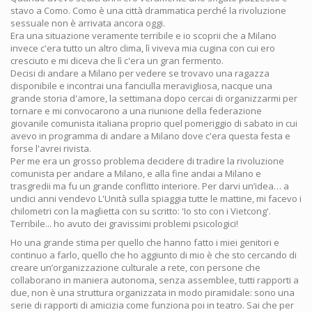
stavo a Como. Como è una città drammatica perché la rivoluzione
sessuale non è arrivata ancora oggi.
Era una situazione veramente terribile e io scoprii che a Milano
invece c'era tutto un altro clima, lì viveva mia cugina con cui ero
cresciuto e mi diceva che lì c'era un gran fermento.
Decisi di andare a Milano per vedere se trovavo una ragazza
disponibile e incontrai una fanciulla meravigliosa, nacque una
grande storia d'amore, la settimana dopo cercai di organizzarmi per
tornare e mi convocarono a una riunione della federazione
giovanile comunista italiana proprio quel pomeriggio di sabato in cui
avevo in programma di andare a Milano dove c'era questa festa e
forse l'avrei rivista.
Per me era un grosso problema decidere di tradire la rivoluzione
comunista per andare a Milano, e alla fine andai a Milano e
trasgredii ma fu un grande conflitto interiore. Per darvi un’idea… a
undici anni vendevo L'Unità sulla spiaggia tutte le mattine, mi facevo i
chilometri con la maglietta con su scritto: 'Io sto con i Vietcong'.
Terribile... ho avuto dei gravissimi problemi psicologici!
Ho una grande stima per quello che hanno fatto i miei genitori e
continuo a farlo, quello che ho aggiunto di mio è che sto cercando di
creare un’organizzazione culturale a rete, con persone che
collaborano in maniera autonoma, senza assemblee, tutti rapporti a
due, non è una struttura organizzata in modo piramidale: sono una
serie di rapporti di amicizia come funziona poi in teatro. Sai che per