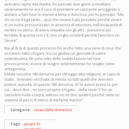
avevano rapito mia madre, ho passato due giorni a meditare
serenamente se era il caso di prendere un cacciavite arrugginito e
andare a farli fuori in maniera lenta e dolorosa, poi ho pensato: “Ma
chi se ne frega tanto... anzi che vivano il più possibile perché vivere
in un vuoto pressurizzato, in assenza di emozioni, nell'incapacità di
sentire se stessi, di avere empatia con gli altri... punizione più
terribile di questa non c'è, non voglio ucciderli perchè farei loro un
favore”.
Ma al di là di questo processo ho anche fatto una serie di cose che
mi hanno fatto sfogare, tra cui gestire un giornale di satira
violentissima. Mi sono tolto delle soddisfazioni nel fare
provocazione, invece di reagire violentemente ho reagito come
antagonista.
Il Male raccolse 186 denunce per oltraggio alla religione, al Capo di
Stato... tiravamo secchiate di merda su tutti quelli che avevano
potere, autorità. Di queste 186 denunce, 87 le avevo prese io, per
cui... devo dire... mi sono proprio sfogato... della serie “C'ho un
sassolino nella scarpa, adesso ve ne dico quattro perché siete un
sistema di pezzi di sterco di elefante marcio!”
Categorie:
cacao della domenica
Tags:
jacopo fo