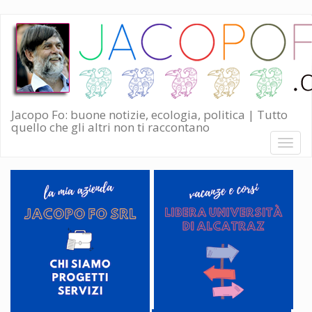
Salta
al
contenuto
principale
Jacopo Fo: buone notizie, ecologia, politica | Tutto
quello che gli altri non ti raccontano
Toggl
naviga