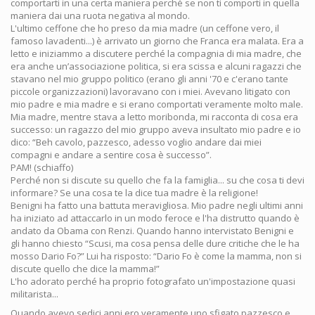
comportarti in una certa maniera perché se non ti comporti in quella
maniera dai una ruota negativa al mondo.
L'ultimo ceffone che ho preso da mia madre (un ceffone vero, il
famoso lavadenti...) è arrivato un giorno che Franca era malata. Era a
letto e iniziammo a discutere perché la compagnia di mia madre, che
era anche un’associazione politica, si era scissa e alcuni ragazzi che
stavano nel mio gruppo politico (erano gli anni '70 e c'erano tante
piccole organizzazioni) lavoravano con i miei. Avevano litigato con
mio padre e mia madre e si erano comportati veramente molto male.
Mia madre, mentre stava a letto moribonda, mi racconta di cosa era
successo: un ragazzo del mio gruppo aveva insultato mio padre e io
dico: “Beh cavolo, pazzesco, adesso voglio andare dai miei
compagni e andare a sentire cosa è successo”.
PAM! (schiaffo)
Perché non si discute su quello che fa la famiglia... su che cosa ti devi
informare? Se una cosa te la dice tua madre è la religione!
Benigni ha fatto una battuta meravigliosa. Mio padre negli ultimi anni
ha iniziato ad attaccarlo in un modo feroce e l'ha distrutto quando è
andato da Obama con Renzi. Quando hanno intervistato Benigni e
gli hanno chiesto “Scusi, ma cosa pensa delle dure critiche che le ha
mosso Dario Fo?” Lui ha risposto: “Dario Fo è come la mamma, non si
discute quello che dice la mamma!”
L'ho adorato perché ha proprio fotografato un'impostazione quasi
militarista...
Quando avevo sedici anni ero veramente uno sfigato pazzesco e