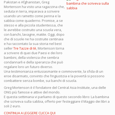
Pakistan e Afghanistan, Greg
Mortenson ha visto una ragazzina che,
seduta in terra, imparava a scrivere
usando un rametto come penna e la
sabbia come quaderno. Promise, a se
stesso e alla piccola studentessa, che
le avrebbe costruito una scuola vera,
con banchi, lavagne, matite. Oggi, dopo
che di scuole ne ha costruite centinaia
e ha raccontato la sua storia nel best
seller
Tre Tazze di tè
, Mortenson torna
a scrivere di quei due Paesi e dei loro
bambini, della violenza che sembra
condannarli e della speranza che può
regalare loro un futuro diverso.
Una testimonianza entusiasmante e commovente, la sfida di un
eroe disarmato, convinto che l’ingiustizia e la povertà si possono
combattere senza bombe, sui banchi di scuola.
Greg Mortenson è il fondatore del Central Asia Institute, una delle
ONG più famose e attive del mondo.
E questa settimana vi parliamo di questo secondo libro: La bambina
che scriveva sulla sabbia, offerto per festeggiare il Maggio dei libri a
soli 2 euro.
CONTINUA A LEGGERE CLICCA QUI