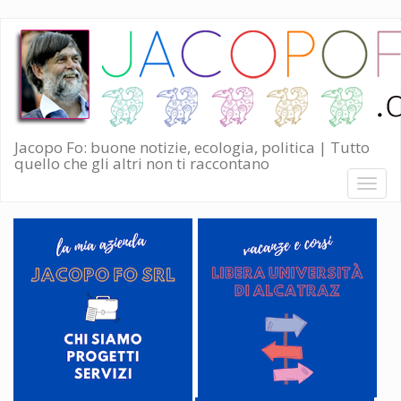
Salta
al
contenuto
principale
Jacopo Fo: buone notizie, ecologia, politica | Tutto
quello che gli altri non ti raccontano
Toggl
naviga