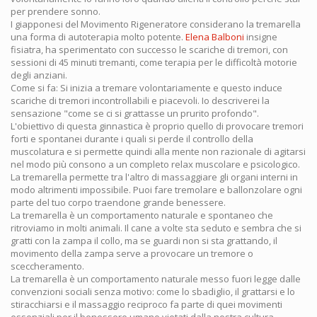
per prendere sonno.
I giapponesi del Movimento Rigeneratore considerano la tremarella
una forma di autoterapia molto potente.
Elena Balboni
insigne
fisiatra, ha sperimentato con successo le scariche di tremori, con
sessioni di 45 minuti tremanti, come terapia per le difficoltà motorie
degli anziani.
Come si fa: Si inizia a tremare volontariamente e questo induce
scariche di tremori incontrollabili e piacevoli. Io descriverei la
sensazione "come se ci si grattasse un prurito profondo".
L'obiettivo di questa ginnastica è proprio quello di provocare tremori
forti e spontanei durante i quali si perde il controllo della
muscolatura e si permette quindi alla mente non razionale di agitarsi
nel modo più consono a un completo relax muscolare e psicologico.
La tremarella permette tra l'altro di massaggiare gli organi interni in
modo altrimenti impossibile. Puoi fare tremolare e ballonzolare ogni
parte del tuo corpo traendone grande benessere.
La tremarella è un comportamento naturale e spontaneo che
ritroviamo in molti animali. Il cane a volte sta seduto e sembra che si
gratti con la zampa il collo, ma se guardi non si sta grattando, il
movimento della zampa serve a provocare un tremore o
sceccheramento.
La tremarella è un comportamento naturale messo fuori legge dalle
convenzioni sociali senza motivo: come lo sbadiglio, il grattarsi e lo
stiracchiarsi e il massaggio reciproco fa parte di quei movimenti