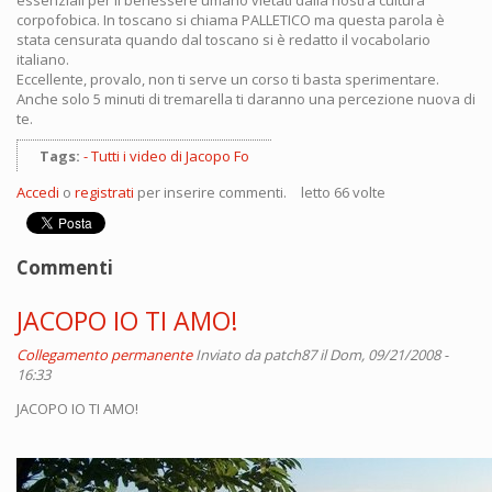
essenziali per il benessere umano vietati dalla nostra cultura
corpofobica. In toscano si chiama PALLETICO ma questa parola è
stata censurata quando dal toscano si è redatto il vocabolario
italiano.
Eccellente, provalo, non ti serve un corso ti basta sperimentare.
Anche solo 5 minuti di tremarella ti daranno una percezione nuova di
te.
Tags:
Tutti i video di Jacopo Fo
Accedi
o
registrati
per inserire commenti.
letto 66 volte
Commenti
JACOPO IO TI AMO!
Collegamento permanente
Inviato da
patch87
il Dom, 09/21/2008 -
16:33
JACOPO IO TI AMO!