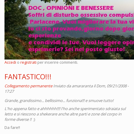
Accedi
o
registrati
per inserire commenti.
FANTASTICO!!!
Collegamento permanente
Inviato da
amararanta
il Dom, 09/21/2008 -
17:27
Grande, grandissimo... bellissimo... funziona!!! e smuove tutto!
L'ho appena fatto e ahhhhhh!!!! l'ho anche sperimentato sdraiata sul
letto e si riescono a shekerare anche altre parti e zone del corpo in
forme diverse !!
;)
Da fare!!