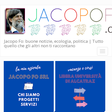
Salta
al
contenuto
principale
Jacopo Fo: buone notizie, ecologia, politica | Tutto
quello che gli altri non ti raccontano
Toggl
naviga