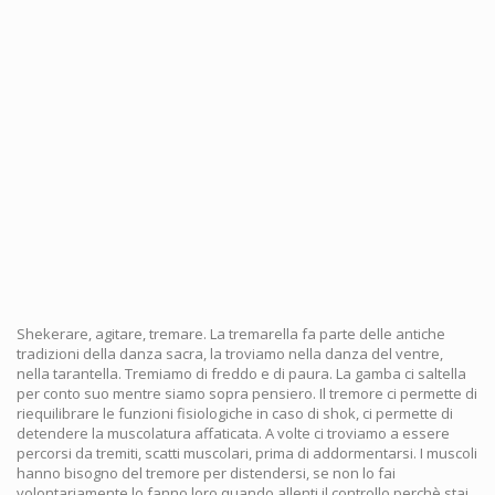
Shekerare, agitare, tremare. La tremarella fa parte delle antiche
tradizioni della danza sacra, la troviamo nella danza del ventre,
nella tarantella. Tremiamo di freddo e di paura. La gamba ci saltella
per conto suo mentre siamo sopra pensiero. Il tremore ci permette di
riequilibrare le funzioni fisiologiche in caso di shok, ci permette di
detendere la muscolatura affaticata. A volte ci troviamo a essere
percorsi da tremiti, scatti muscolari, prima di addormentarsi. I muscoli
hanno bisogno del tremore per distendersi, se non lo fai
volontariamente lo fanno loro quando allenti il controllo perchè stai