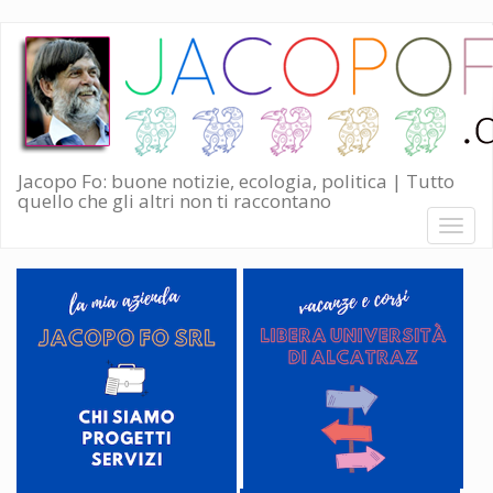
Salta
al
contenuto
principale
Jacopo Fo: buone notizie, ecologia, politica | Tutto
quello che gli altri non ti raccontano
Toggl
naviga