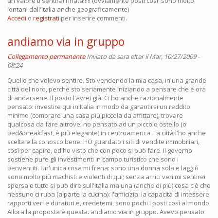
un valore ti sentirai rinata!!!!! (ovviamente posti cosi' sono molto
lontani dall'Italia anche geograficamente)
Accedi
o
registrati
per inserire commenti.
andiamo via in gruppo
Collegamento permanente
Inviato da
sara elter
il Mar, 10/27/2009 -
08:24
Quello che volevo sentire. Sto vendendo la mia casa, in una grande
città del nord, perché sto seriamente iniziando a pensare che è ora
di andarsene. Il posto l'avrei già. Ci ho anche razionalmente
pensato: investire qui in Italia in modo da garantirsi un reddito
minimo (comprare una casa più piccola da affittare), trovare
qualcosa da fare altrove: ho pensato ad un piccolo ostello (o
bed&breakfast, è più elegante) in centroamerica. La città l'ho anche
scelta e la conosco bene. HO guardato i siti di vendite immobiliari,
così per capire, ed ho visto che con poco si può fare. Il governo
sostiene pure gli investimenti in campo turistico che sono i
benvenuti. Un'unica cosa mi frena: sono una donna sola e laggiù
sono molto più machisti e violenti di qui; senza amici veri mi sentirei
spersa e tutto si può dire sull'Italia ma una (anche di più) cosa c'è che
nessuno ci ruba (a parte la cucina): l'amicizia, la capacità di intessere
rapporti veri e duraturi e, credetemi, sono pochi i posti così al mondo.
Allora la proposta è questa: andiamo via in gruppo. Avevo pensato