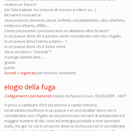
vedere un futuro?
(nn fate battute..ho smesso di riuscire a riderci su...)
Mi hanno rovinato le
assicurazioni, benzina, tasse, bollette, riscaldamento, cibo, telefono,
nettezza urbana, affitto....
Come passeremo i prossimi anni se abbiamo oltre 50 anni?
In un paese dove chi è povero viene considerato solo uno sfigato,
in un paese dove hanno potere i...?
in un paese dove chi è furbo vince
dove vivranno i "normali"?
Vi prego datemi idee.....
grazie
paola
Accedi
o
registrati
per inserire commenti.
elogio della fuga
Collegamento permanente
Inviato da
Natura
il Lun, 10/26/2009 - 14:07
O provi a cambiare chi ti sta intorno o cambi l'intorno.
Innanzitutto trasferirsi in un paese o in una localita' dove non ti
considerano uno sfigato se sei povero poi cercare di autoprodursi il
maggior numero di cibi, cose ed energia possibile e non sprecare
nulla, ma gia' se vai in un posto dove la ricchezza non è considerata