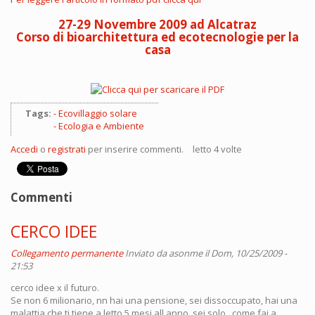
27-29 Novembre 2009 ad Alcatraz
Corso di bioarchitettura ed ecotecnologie per la
casa
Tags:
Ecovillaggio solare
Ecologia e Ambiente
Accedi
o
registrati
per inserire commenti.
letto 4 volte
Commenti
CERCO IDEE
Collegamento permanente
Inviato da
asonme
il Dom, 10/25/2009 -
21:53
cerco idee x il futuro.
Se non 6 milionario, nn hai una pensione, sei dissoccupato, hai una
malattia che ti tiene a letto 5 mesi all anno, sei solo ..come fai a