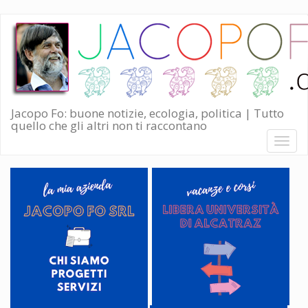
Salta
al
contenuto
principale
Jacopo Fo: buone notizie, ecologia, politica | Tutto
quello che gli altri non ti raccontano
Toggl
naviga