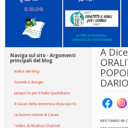
A Dice
Naviga sul sito - Argomenti
ORALI
principali del blog
POPOL
Indice del blog
DARIO
Fumetti e disegni
Jacopo Fo per il Fatto Quotidiano
Il Cacao della domenica di Jacopo Fo
Le buone notizie di Cacao
RESTIAMO IN 
I video di Alcatraz Channel