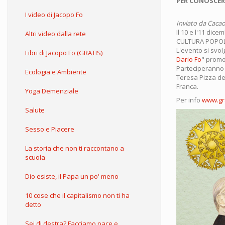
PER CONOSCER
I video di Jacopo Fo
Inviato da
Cacao
Il 10 e l'11 dic
Altri video dalla rete
CULTURA POPOLAR
L'evento si svol
Libri di Jacopo Fo (GRATIS)
Dario Fo
" promo
Parteciperanno a
Ecologia e Ambiente
Teresa Pizza de
Franca.
Yoga Demenziale
Per info
www.gra
Salute
Sesso e Piacere
La storia che non ti raccontano a
scuola
Dio esiste, il Papa un po' meno
10 cose che il capitalismo non ti ha
detto
Sei di destra? Facciamo pace e