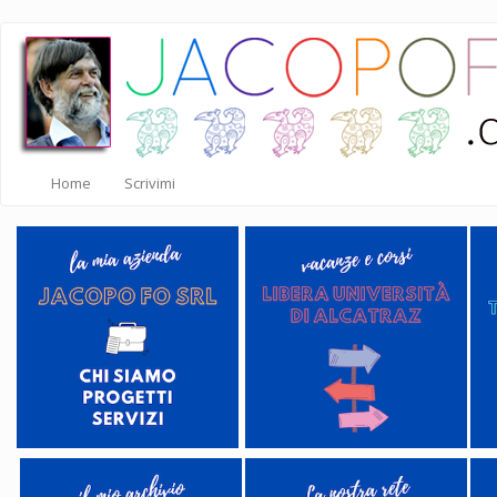
Salta
al
contenuto
principale
Home
Scrivimi