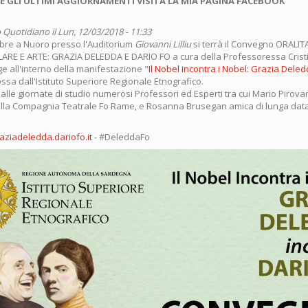
E GLI ULTIMI AGGIORNAMENTI VISITA LA MIA PAGINA FACEBOOK
 Quotidiano
il Lun, 12/03/2018 - 11:33
embre a Nuoro presso l'Auditorium
Giovanni Lilliu
si terrà il Convegno ORALIT
E E ARTE: GRAZIA DELEDDA E DARIO FO a cura della Professoressa Cristi
ge all'interno della manifestazione "
Il Nobel incontra i Nobel: Grazia Dele
ssa dall'Istituto Superiore Regionale Etnografico.
lle giornate di studio numerosi Professori ed Esperti tra cui Mario Pirov
lla Compagnia Teatrale Fo Rame, e Rosanna Brusegan amica di lunga data
ziadeledda.dariofo.it
- #DeleddaFo