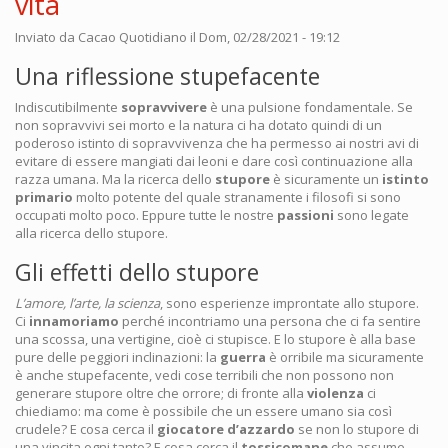
vita
Inviato da
Cacao Quotidiano
il Dom, 02/28/2021 - 19:12
Una riflessione stupefacente
Indiscutibilmente
sopravvivere
è una pulsione fondamentale. Se
non sopravvivi sei morto e la natura ci ha dotato quindi di un
poderoso istinto di sopravvivenza che ha permesso ai nostri avi di
evitare di essere mangiati dai leoni e dare così continuazione alla
razza umana. Ma la ricerca dello
stupore
è sicuramente un
istinto
primario
molto potente del quale stranamente i filosofi si sono
occupati molto poco. Eppure tutte le nostre
passioni
sono legate
alla ricerca dello stupore.
Gli effetti dello stupore
L’amore, l’arte, la scienza
, sono esperienze improntate allo stupore.
Ci
innamoriamo
perché incontriamo una persona che ci fa sentire
una scossa, una vertigine, cioè ci stupisce. E lo stupore è alla base
pure delle peggiori inclinazioni: la
guerra
è orribile ma sicuramente
è anche stupefacente, vedi cose terribili che non possono non
generare stupore oltre che orrore; di fronte alla
violenza
ci
chiediamo: ma come è possibile che un essere umano sia così
crudele? E cosa cerca il
giocatore d’azzardo
se non lo stupore di
una vincita ogni tanto? E cosa cerca il
tossicomane
che assume