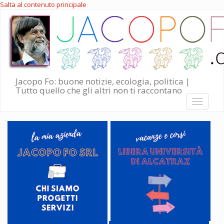
Salta al contenuto principale
Jacopo Fo: buone notizie, ecologia, politica |
Tutto quello che gli altri non ti raccontano
Toggle
navigati