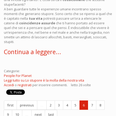
stupefacenti?
A ben guardare tutte le esperienze umane incontrano spesso
momenti che generano stupore. Sono certo che se ripensi a quel che
è capitato nella
tua vita
potresti passare un’ora a elencare le
catene di
coincidenze assurde
che ti hanno portato ad essere
quel che sei e a pensare quel che pensi. È indiscutibile che vivere è
un’esperienza che, nel bene e nel male e anche nella tragedia, non
smette un attimo di lasciarci allocchiti, basiti, meravigliati, scioccati,
stupiti.
Continua a leggere...
Categorie:
People For Planet
Leggi tutto
su Lo stupore è la molla della nostra vita
Accedi
o
registrati
per inserire commenti.
letto 26 volte
first
previous
…
2
3
4
5
6
7
8
9
10
…
next
last