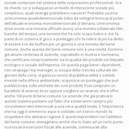
sociale contenuto nel sistema delle corporazioni professionali. Ora
mi chiedo: se si sviluppasse un livello di interazione sociale più
complesso, quali sinergie potrebbero nascere? Potrebbe uscirne
un’economia quadridimensionale (idea da vertigine teorica) al posto
dell’attuale economia monodimensionale (il denaro). Un’economia
dove esiste una moneta ufficiale (euro), una moneta collaterale (Wir,
banche del tempo), una moneta che ha solo scopo ludico e che fa
parte di un sistema di gioco a punteggio (chi fa ridere di più ha diritto
di essere il re dei buffoni per un giorno) e una moneta del bene
comune. Anche questa del bene comune non è una novità. Esistono
già alcune centinaia di aziende, soprattutto in Austria e Germania,
che certificano reciprocamente sia la qualità dei prodotti sia l’impatto
ecologico e sociale dell’impresa. Se questa paga bene i dipendenti,
non strapaga i top manager, si occupa della crescita culturale dei
giovani della zona, organizza servizi di pubblica utilità o solidali,
investe nella difesa ambientale, acquisisce un punteggio che può
pubblicizzare sulle etichette dei suoi prodotti. Puoi comprare un
barattolo di ananas liscio oppure scegliere un ananas che ti offre
anche 100 punti di bene comune. Le aziende che già praticano
questo sistema puntano sul fatto che esisteranno sempre più
consumatori etici interessati a una vera qualità totale. E l’importanza
che ha oggi il commercio equo e solidale con il terzo mondo fa
sospettare che abbiano ragione. E questi imprenditori con l’additivo
del bene comune, immaginano anche che lo Stato ad un certo punto
riconoscerà esenzioni fiscali alle aziende, commisurati alla