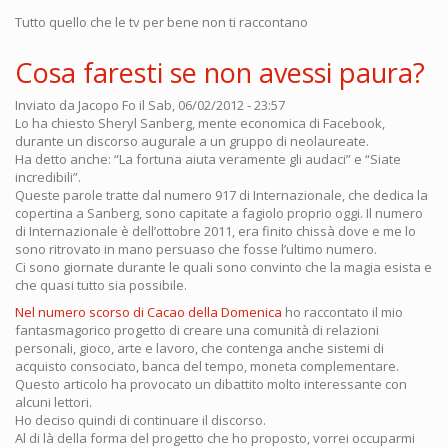
Tutto quello che le tv per bene non ti raccontano
Cosa faresti se non avessi paura?
Inviato da
Jacopo Fo
il Sab, 06/02/2012 - 23:57
Lo ha chiesto Sheryl Sanberg, mente economica di Facebook,
durante un discorso augurale a un gruppo di neolaureate.
Ha detto anche: “La fortuna aiuta veramente gli audaci” e “Siate
incredibili”.
Queste parole tratte dal numero 917 di Internazionale, che dedica la
copertina a Sanberg, sono capitate a fagiolo proprio oggi. Il numero
di Internazionale è dell’ottobre 2011, era finito chissà dove e me lo
sono ritrovato in mano persuaso che fosse l’ultimo numero.
Ci sono giornate durante le quali sono convinto che la magia esista e
che quasi tutto sia possibile.
Nel numero scorso di Cacao della Domenica
ho raccontato il mio
fantasmagorico progetto di creare una comunità di relazioni
personali, gioco, arte e lavoro, che contenga anche sistemi di
acquisto consociato, banca del tempo, moneta complementare.
Questo articolo ha provocato un dibattito molto interessante con
alcuni lettori.
Ho deciso quindi di continuare il discorso.
Al di là della forma del progetto che ho proposto, vorrei occuparmi