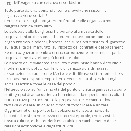
oggi dell’esigenza che cercavo di soddisfare.
Tutto parte da una domanda: come si evolvono i sistemi di
organizzazione sociale?
Per secoli oltre agli stati guerrieri feudali e alle organizzazioni
religiose non c’è stato altro.
Lo sviluppo della borghesia ha portato alla nascita delle
corporazioni professionali che erano contemporaneamente
organizzazioni sindacali, banche, assicurazioni e sistemi di garanzia
sulla qualità dei manufatti, sul rispetto dei contratti e dei pagamenti.
Se non pagavi un membro di una corporazione, nessuno di quella
corporazione ti avrebbe più fornito prodotti.
La nascita del movimento socialista e comunista hanno dato vita ai
moderni partiti politici, con le loro organizzazioni di massa,
associazioni culturali come l’Arci o le Acli, diffuse sul territorio, che si
occupavano di sport, tempo libero, eventi culturali, gestire luoghi di
socializzazione come le case del popolo.
Nel secolo scorso l’unica novità dal punto di vista organizzativo sono
stati i gruppi di autocoscienza femminista, dove per la prima volta ci
si incontrava per raccontare la propria vita, e le comuni, dove si
tentava di creare un diverso modo di condividere e abitare.
Oggi internet ci ha portato la rivoluzione dei social network.
Io credo che si sia nel mezzo di una crisi epocale, che investe la
nostra cultura, e che renderà inevitabile un cambiamento delle
relazioni economiche e degli stili di vita.