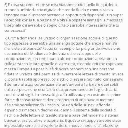
6) E cosa succederebbe se mischiassimo tutto quello fin qui detto,
creando un’interfaccia digitale che renda fluida e comunicativa
l’enorme rete di interconnessioni e opportunità disponibili? Un super
Facebook con la tua pagina che oltre a ospitare immagini e messaggi
ti segnala chi avrebbe bisogno di te o sarebbe interessante che tu
conoscessi?
7) Ultima domanda: se un tipo di organizzazione sociale di questo
tipo esistesse creerebbe una sinergia sociale che ancora non s’è
mai vista sul pianeta? Faccio un esempio. La più grande rivoluzione
economica del Medioevo è derivata dallo sviluppo delle
corporazioni. Ad un certo punto alcune corporazioni arrivarono a
collegarsi con le loro gemelle di altre città, creando reti che coprivano
mezza Europa. La possibilità di avere rapporti con una persona
fidata in un’altra città permise di inventare le lettere di credito. Invece
di portarti i soldi appresso, col rischio di essere rapinato, consegnavi
il denaro alla tua corporazione e andavi poi a farti dare quei soldi
dalla corporazione di un’altra città, presentando un foglio di carta
con i dovuti sigilli. La stessa logica fu utilizzata per costruire le prime
forme di consociazione: dieci proprietari di una nave si mettono
assieme socializzando il rischio. Se una delle 10 navi affonda
ognuno ci rimette un decimo del danno. Il sistema delle società di
rischio e delle lettere di credito sta alla base del moderno sistema
bancario, assicurativo e azionario. E questo sviluppo sarebbe stato
impossibile senza la creazione del un nuovo modello di relazione