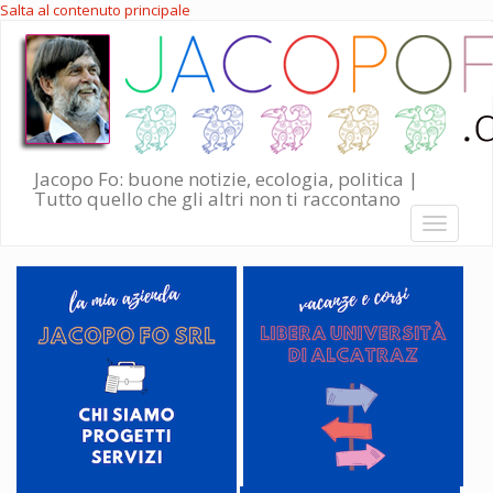
Salta al contenuto principale
Jacopo Fo: buone notizie, ecologia, politica |
Tutto quello che gli altri non ti raccontano
Toggle
navigati