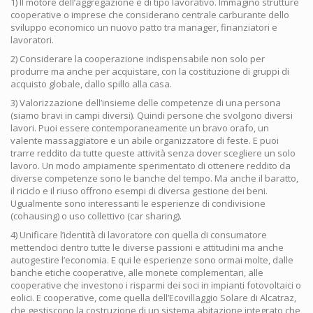
1) Il motore dell’aggregazione è di tipo lavorativo. Immagino strutture
cooperative o imprese che considerano centrale carburante dello
sviluppo economico un nuovo patto tra manager, finanziatori e
lavoratori.
2) Considerare la cooperazione indispensabile non solo per
produrre ma anche per acquistare, con la costituzione di gruppi di
acquisto globale, dallo spillo alla casa.
3) Valorizzazione dell’insieme delle competenze di una persona
(siamo bravi in campi diversi). Quindi persone che svolgono diversi
lavori. Puoi essere contemporaneamente un bravo orafo, un
valente massaggiatore e un abile organizzatore di feste. E puoi
trarre reddito da tutte queste attività senza dover scegliere un solo
lavoro. Un modo ampiamente sperimentato di ottenere reddito da
diverse competenze sono le banche del tempo. Ma anche il baratto,
il riciclo e il riuso offrono esempi di diversa gestione dei beni.
Ugualmente sono interessanti le esperienze di condivisione
(cohausing) o uso collettivo (car sharing).
4) Unificare l’identità di lavoratore con quella di consumatore
mettendoci dentro tutte le diverse passioni e attitudini ma anche
autogestire l’economia. E qui le esperienze sono ormai molte, dalle
banche etiche cooperative, alle monete complementari, alle
cooperative che investono i risparmi dei soci in impianti fotovoltaici o
eolici. E cooperative, come quella dell’Ecovillaggio Solare di Alcatraz,
che gestiscono la costruzione di un sistema abitazione integrato che