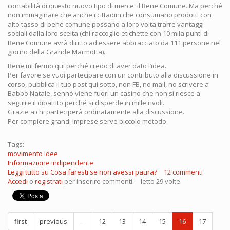
contabilità di questo nuovo tipo di merce: il Bene Comune. Ma perché
non immaginare che anche i cittadini che consumano prodotti con
alto tasso di bene comune possano a loro volta trarre vantaggi
sociali dalla loro scelta (chi raccoglie etichette con 10 mila punti di
Bene Comune avrà diritto ad essere abbracciato da 111 persone nel
giorno della Grande Marmotta).
Bene mi fermo qui perché credo di aver dato l’idea.
Per favore se vuoi partecipare con un contributo alla discussione in
corso, pubblica il tuo post qui sotto, non FB, no mail, no scrivere a
Babbo Natale, sennò viene fuori un casino che non si riesce a
seguire il dibattito perché si disperde in mille rivoli.
Grazie a chi parteciperà ordinatamente alla discussione.
Per compiere grandi imprese serve piccolo metodo.
Tags:
movimento idee
Informazione indipendente
Leggi tutto
su Cosa faresti se non avessi paura?
12 commenti
Accedi
o
registrati
per inserire commenti.
letto 29 volte
first
previous
…
12
13
14
15
16
17