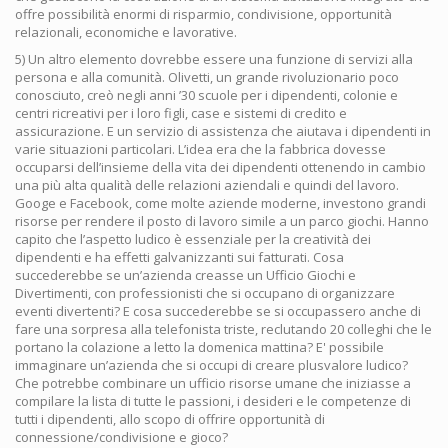
offre possibilità enormi di risparmio, condivisione, opportunità
relazionali, economiche e lavorative.
5) Un altro elemento dovrebbe essere una funzione di servizi alla
persona e alla comunità. Olivetti, un grande rivoluzionario poco
conosciuto, creò negli anni ’30 scuole per i dipendenti, colonie e
centri ricreativi per i loro figli, case e sistemi di credito e
assicurazione. E un servizio di assistenza che aiutava i dipendenti in
varie situazioni particolari. L’idea era che la fabbrica dovesse
occuparsi dell’insieme della vita dei dipendenti ottenendo in cambio
una più alta qualità delle relazioni aziendali e quindi del lavoro.
Googe e Facebook, come molte aziende moderne, investono grandi
risorse per rendere il posto di lavoro simile a un parco giochi. Hanno
capito che l’aspetto ludico è essenziale per la creatività dei
dipendenti e ha effetti galvanizzanti sui fatturati. Cosa
succederebbe se un’azienda creasse un Ufficio Giochi e
Divertimenti, con professionisti che si occupano di organizzare
eventi divertenti? E cosa succederebbe se si occupassero anche di
fare una sorpresa alla telefonista triste, reclutando 20 colleghi che le
portano la colazione a letto la domenica mattina? E' possibile
immaginare un’azienda che si occupi di creare plusvalore ludico?
Che potrebbe combinare un ufficio risorse umane che iniziasse a
compilare la lista di tutte le passioni, i desideri e le competenze di
tutti i dipendenti, allo scopo di offrire opportunità di
connessione/condivisione e gioco?