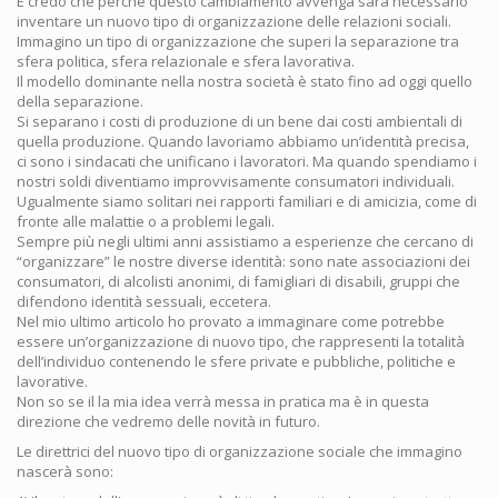
E credo che perché questo cambiamento avvenga sarà necessario
inventare un nuovo tipo di organizzazione delle relazioni sociali.
Immagino un tipo di organizzazione che superi la separazione tra
sfera politica, sfera relazionale e sfera lavorativa.
Il modello dominante nella nostra società è stato fino ad oggi quello
della separazione.
Si separano i costi di produzione di un bene dai costi ambientali di
quella produzione. Quando lavoriamo abbiamo un’identità precisa,
ci sono i sindacati che unificano i lavoratori. Ma quando spendiamo i
nostri soldi diventiamo improvvisamente consumatori individuali.
Ugualmente siamo solitari nei rapporti familiari e di amicizia, come di
fronte alle malattie o a problemi legali.
Sempre più negli ultimi anni assistiamo a esperienze che cercano di
“organizzare” le nostre diverse identità: sono nate associazioni dei
consumatori, di alcolisti anonimi, di famigliari di disabili, gruppi che
difendono identità sessuali, eccetera.
Nel mio ultimo articolo ho provato a immaginare come potrebbe
essere un’organizzazione di nuovo tipo, che rappresenti la totalità
dell’individuo contenendo le sfere private e pubbliche, politiche e
lavorative.
Non so se il la mia idea verrà messa in pratica ma è in questa
direzione che vedremo delle novità in futuro.
Le direttrici del nuovo tipo di organizzazione sociale che immagino
nascerà sono: