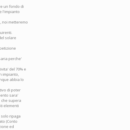
e un fondo di
e l'impianto
o, noi metteremo
uirenti.
el solare
mpetizione
saria perche'
vita' del 70% e
n impianto,
unque abbia lo
ivo di poter
mento sara'
va che supera
ti elementi
 solo ripaga
tato (Conto
azione ed