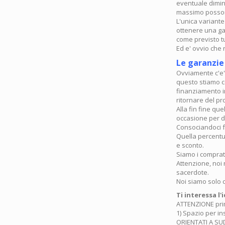
eventuale dimin
massimo posson
L'unica variante
ottenere una ga
come previsto tu
Ed e' ovvio che
Le garanzie
Ovviamente c'e'
questo stiamo c
finanziamento in
ritornare del pr
Alla fin fine qu
occasione per d
Consociandoci f
Quella percentua
e sconto.
Siamo i comprator
Attenzione, noi
sacerdote.
Noi siamo solo 
Ti interessa l'
ATTENZIONE prima
1) Spazio per in
ORIENTATI A SUD