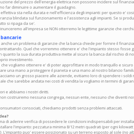
uzione del prezzo dell'energia elettrica non possono incidere sul finanzi
o far diminuire o aumentare il guadagno.
 effettiva sta nella durata e nell'efficienza degli impianti: per questo e' cos
ranzia blindata sul funzionamento e l'assistenza agli impianti. Se si prod
tto si ripaga da se'.
 rinunceremo all'impresa se NON otterremo le legittime garanzie che cerch
 bancarie
 anche un problema di garanzie che la banca chiede per fornire il finanzi
ontrattando. Quel che vorremmo ottenere e' che l'impianto stesso fosse g
 quanto la sua durata produttiva mette al sicuro la banca dal rischio di n
oprio investimento.
el che vogliamo ottenere e' di poter approfittare in modo tranquillo e sicur
are una mano a proteggere il pianeta e una mano al nostro bilancio famili
acciamo un grosso piacere alle aziende, evitiamo loro di spendere i soldi 
le che sarebbe andata nei costi di vendita la vogliamo in termini di garan
i e abbiamo i nostri diritti.
 non costruiremo nessuna congrega, nessun ente, nessuno che diventi nos
consumatori consociati, chiediamo prodotti senza problemi attaccati.
idea?
 di aderire verifica di possedere le condizioni indispensabili per installa
stallare l'impianto: pezzatura minima 8/12 metri quadrati (per ogni kilowatt 
. L'impianto puo' essere posizionato su un terreno esposto al sole (no alb