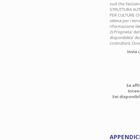
sud che faccia
STRUTTURA AUTO
PER CULTURE CHE
ottima per i terr
riformazione de
2) Proprieta' de
disponibilita' de
costruttori). Ov
Invia 
Se aff
Intend
Sei disponib
APPENDIC