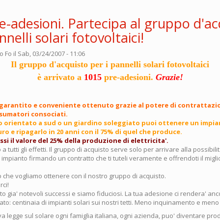
e-adesioni. Partecipa al gruppo d'ac
nnelli solari fotovoltaici!
o Fo
il Sab, 03/24/2007 - 11:06
Il gruppo d'acquisto per i pannelli solari fotovoltaici
è arrivato a
1015
pre-adesioni.
Grazie!
garantito e conveniente ottenuto grazie al potere di contrattazi
sumatori consociati.
to orientato a sud o un giardino soleggiato puoi ottenere un impi
ro e ripagarlo in 20 anni con il 75% di quel che produce.
si il valore del 25% della produzione di elettricita'.
 a tutti gli effetti. Il gruppo di acquisto serve solo per arrivare alla possibilit
impianto firmando un contratto che ti tuteli veramente e offrendoti il migl
 che vogliamo ottenere con il nostro gruppo di acquisto.
ci!
 gia' notevoli successi e siamo fiduciosi. La tua adesione ci rendera' ancor
ltato: centinaia di impianti solari sui nostri tetti. Meno inquinamento e meno
a legge sul solare ogni famiglia italiana, ogni azienda, puo' diventare prod