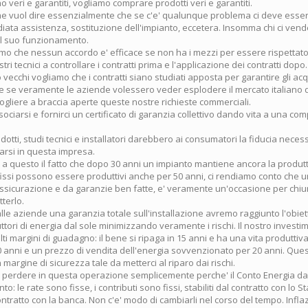
no veri e garantiti, vogliamo comprare prodotti veri e garantiti.
e vuol dire essenzialmente che se c'e' qualunque problema ci deve esser
iata assistenza, sostituzione dell'impianto, eccetera. Insomma chi ci vend
 il suo funzionamento.
o che nessun accordo e' efficace se non ha i mezzi per essere rispettat
ri tecnici a controllare i contratti prima e l'applicazione dei contratti dopo.
vecchi vogliamo che i contratti siano studiati apposta per garantire gli acq
 se veramente le aziende volessero veder esplodere il mercato italiano d
gliere a braccia aperte queste nostre richieste commerciali.
ciarsi e fornirci un certificato di garanzia collettivo dando vita a una co
dotti, studi tecnici e installatori darebbero ai consumatori la fiducia neces
tarsi in questa impresa.
a questo il fatto che dopo 30 anni un impianto mantiene ancora la produtti
 fissi possono essere produttivi anche per 50 anni, ci rendiamo conto che u
ssicurazione e da garanzie ben fatte, e' veramente un'occasione per chi
terlo.
le aziende una garanzia totale sull'installazione avremo raggiunto l'obiett
tori di energia dal sole minimizzando veramente i rischi. Il nostro investi
alti margini di guadagno: il bene si ripaga in 15 anni e ha una vita produtti
0 anni e un prezzo di vendita dell'energia sovvenzionato per 20 anni. Ques
 margine di sicurezza tale da metterci al riparo dai rischi.
e perdere in questa operazione semplicemente perche' il Conto Energia da
nto: le rate sono fisse, i contributi sono fissi, stabiliti dal contratto con lo S
ontratto con la banca. Non c'e' modo di cambiarli nel corso del tempo. Infl