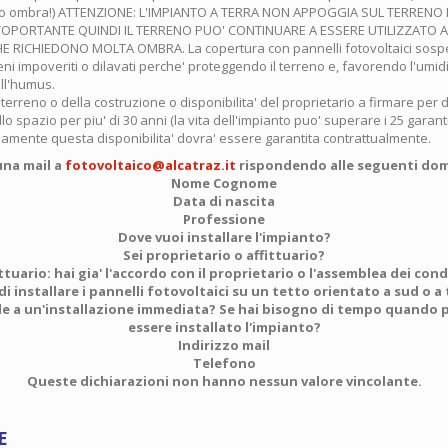
no ombra!) ATTENZIONE: L'IMPIANTO A TERRA NON APPOGGIA SUL TERREN
PORTANTE QUINDI IL TERRENO PUO' CONTINUARE A ESSERE UTILIZZATO A F
 RICHIEDONO MOLTA OMBRA. La copertura con pannelli fotovoltaici sospesi e
eni impoveriti o dilavati perche' proteggendo il terreno e, favorendo l'umidita
ll'humus.
l terreno o della costruzione o disponibilita' del proprietario a firmare per 
llo spazio per piu' di 30 anni (la vita dell'impianto puo' superare i 25 garanti
viamente questa disponibilita' dovra' essere garantita contrattualmente.
una mail a
fotovoltaico@alcatraz.it
rispondendo alle seguenti do
Nome Cognome
Data di nascita
Professione
Dove vuoi installare l'impianto?
Sei proprietario o affittuario?
ittuario: hai gia' l'accordo con il proprietario o l'assemblea dei con
i installare i pannelli fotovoltaici su un tetto orientato a sud o a
ile a un'installazione immediata? Se hai bisogno di tempo quando p
essere installato l'impianto?
Indirizzo mail
Telefono
Queste dichiarazioni non hanno nessun valore vincolante.
E