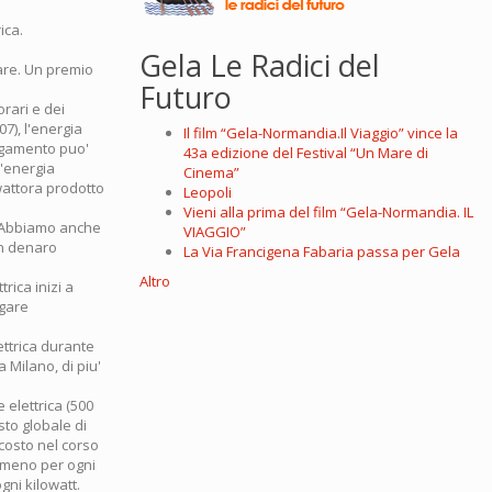
ica.
Gela Le Radici del
lare. Un premio
Futuro
rari e dei
07), l'energia
Il film “Gela-Normandia.Il Viaggio” vince la
pagamento puo'
43a edizione del Festival “Un Mare di
l'energia
Cinema”
owattora prodotto
Leopoli
Vieni alla prima del film “Gela-Normandia. IL
. Abbiamo anche
VIAGGIO”
on denaro
La Via Francigena Fabaria passa per Gela
Altro
rica inizi a
agare
ettrica durante
 Milano, di piu'
 elettrica (500
to globale di
 costo nel corso
 meno per ogni
gni kilowatt.