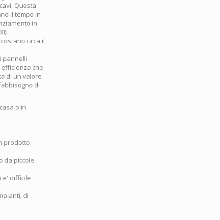
icavi. Questa
ano il tempo in
anziamento in
0).
costano circa il
i pannelli
i efficienza che
ta di un valore
 fabbisogno di
casa o in
n prodotto
to da piccole
' difficile
mpianti, di