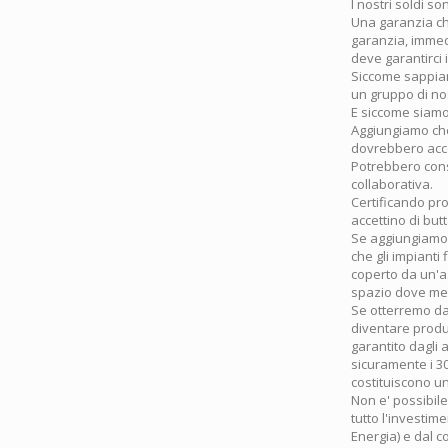
I nostri soldi so
Una garanzia ch
garanzia, immed
deve garantirci
Siccome sappiam
un gruppo di nost
E siccome siamo 
Aggiungiamo che
dovrebbero acco
Potrebbero conso
collaborativa.
Certificando pro
accettino di but
Se aggiungiamo 
che gli impianti
coperto da un'a
spazio dove met
Se otterremo dal
diventare produt
garantito dagli 
sicuramente i 3
costituiscono un
Non e' possibil
tutto l'investime
Energia) e dal c