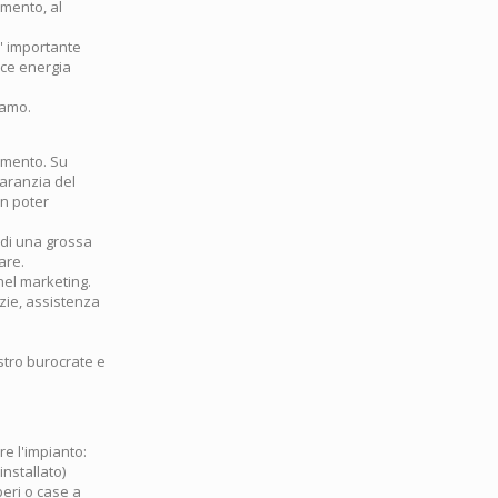
amento, al
i' importante
uce energia
iamo.
amento. Su
aranzia del
on poter
o di una grossa
are.
nel marketing.
zie, assistenza
tro burocrate e
re l'impianto:
installato)
eri o case a