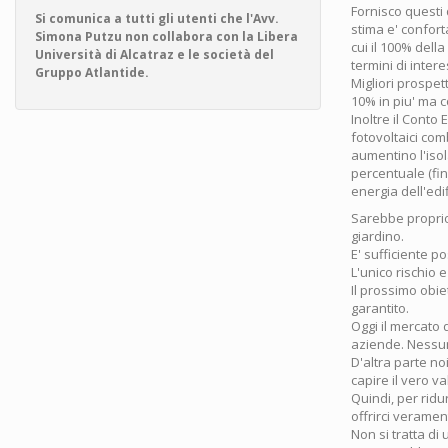
Fornisco questi 
Si comunica a tutti gli utenti che l'Avv.
stima e' confort
Simona Putzu non collabora con la Libera
cui il 100% dell
Università di Alcatraz e le società del
termini di inter
Gruppo Atlantide.
Migliori prospet
10% in piu' ma c
Inoltre il Conto 
fotovoltaici com
aumentino l'isol
percentuale (fi
energia dell'edif
Sarebbe proprio 
giardino.
E' sufficiente 
L'unico rischio e
Il prossimo obi
garantito.
Oggi il mercato d
aziende. Nessun
D'altra parte no
capire il vero va
Quindi, per ridu
offrirci veramen
Non si tratta di 