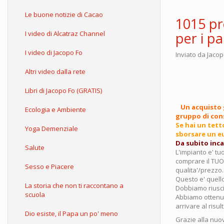
Le buone notizie di Cacao
1015 pr
I video di Alcatraz Channel
per i pa
I video di Jacopo Fo
Inviato da
Jacop
Altri video dalla rete
Libri di Jacopo Fo (GRATIS)
Un acquisto 
Ecologia e Ambiente
gruppo di con
Se hai un tet
Yoga Demenziale
sborsare un eu
Da subito incas
Salute
L'impianto e' tuo
comprare il TUO 
Sesso e Piacere
qualita'/prezzo.
Questo e' quello
La storia che non ti raccontano a
Dobbiamo riuscir
scuola
Abbiamo ottenuto
arrivare al risu
Dio esiste, il Papa un po' meno
Grazie alla nuov