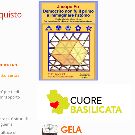
quisto
one di un
anto senza
a' per te di
ior rapporto
a piu' sicuri di
 guerra.
uttrice di