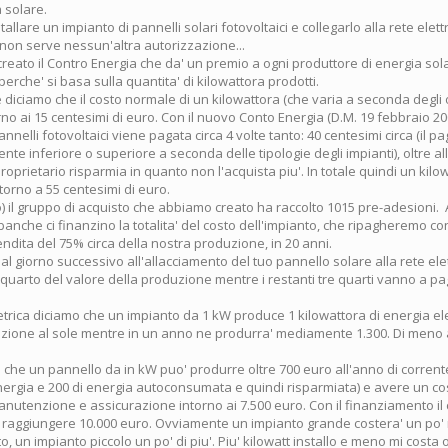
a solare.
stallare un impianto di pannelli solari fotovoltaici e collegarlo alla rete elettr
 non serve nessun'altra autorizzazione...
o creato il Contro Energia che da' un premio a ogni produttore di energia so
perche' si basa sulla quantita' di kilowattora prodotti.
 diciamo che il costo normale di un kilowattora (che varia a seconda degli o
torno ai 15 centesimi di euro. Con il nuovo Conto Energia (D.M. 19 febbraio 20
annelli fotovoltaici viene pagata circa 4 volte tanto: 40 centesimi circa (il 
te inferiore o superiore a seconda delle tipologie degli impianti), oltre al
proprietario risparmia in quanto non l'acquista piu'. In totale quindi un kil
ntorno a 55 centesimi di euro.
o) il gruppo di acquisto che abbiamo creato ha raccolto 1015 pre-adesioni
banche ci finanzino la totalita' del costo dell'impianto, che ripagheremo c
endita del 75% circa della nostra produzione, in 20 anni.
 giorno successivo all'allacciamento del tuo pannello solare alla rete elett
uarto del valore della produzione mentre i restanti tre quarti vanno a p
trica diciamo che un impianto da 1 kW produce 1 kilowattora di energia el
izione al sole mentre in un anno ne produrra' mediamente 1.300. Di meno a
 che un pannello da in kW puo' produrre oltre 700 euro all'anno di corrente
nergia e 200 di energia autoconsumata e quindi risparmiata) e avere un cos
anutenzione e assicurazione intorno ai 7.500 euro. Con il finanziamento il
' raggiungere 10.000 euro. Ovviamente un impianto grande costera' un po'
to, un impianto piccolo un po' di piu'. Piu' kilowatt installo e meno mi costa o