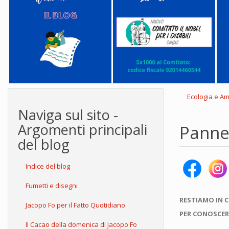
Ecologia e A
Naviga sul sito -
Argomenti principali
Pannel
del blog
Indice del blog
Fumetti e disegni
RESTIAMO IN 
Jacopo Fo per il Fatto Quotidiano
PER CONOSCER
Il Cacao della domenica di Jacopo Fo