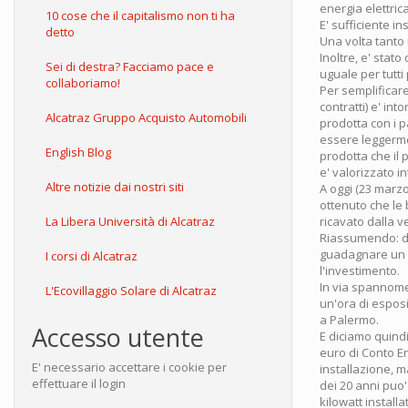
energia elettric
10 cose che il capitalismo non ti ha
E' sufficiente in
detto
Una volta tanto
Inoltre, e' stat
Sei di destra? Facciamo pace e
uguale per tutti 
collaboriamo!
Per semplificare
contratti) e' in
Alcatraz Gruppo Acquisto Automobili
prodotta con i p
essere leggermen
English Blog
prodotta che il 
e' valorizzato i
Altre notizie dai nostri siti
A oggi (23 marz
ottenuto che le 
La Libera Università di Alcatraz
ricavato dalla v
Riassumendo: dal
guadagnare un q
I corsi di Alcatraz
l'investimento.
In via spannome
L'Ecovillaggio Solare di Alcatraz
un'ora di espos
a Palermo.
Accesso utente
E diciamo quindi
euro di Conto E
E' necessario accettare i cookie per
installazione, m
effettuare il login
dei 20 anni puo
kilowatt installa