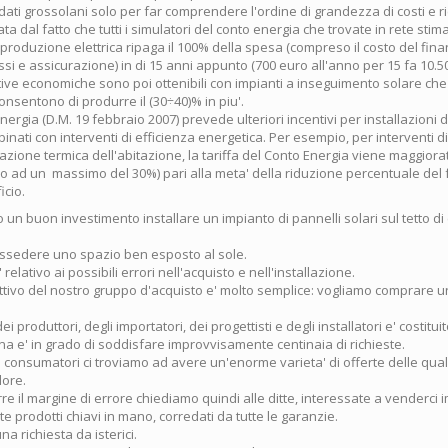
dati grossolani solo per far comprendere l'ordine di grandezza di costi e r
ata dal fatto che tutti i simulatori del conto energia che trovate in rete stim
a produzione elettrica ripaga il 100% della spesa (compreso il costo del fin
essi e assicurazione) in di 15 anni appunto (700 euro all'anno per 15 fa 10.50
tive economiche sono poi ottenibili con impianti a inseguimento solare che 
onsentono di produrre il (30÷40)% in piu'.
Energia (D.M. 19 febbraio 2007) prevede ulteriori incentivi per installazioni d
binati con interventi di efficienza energetica. Per esempio, per interventi d
azione termica dell'abitazione, la tariffa del Conto Energia viene maggiora
no ad un massimo del 30%) pari alla meta' della riduzione percentuale del
icio.
un buon investimento installare un impianto di pannelli solari sul tetto di 
possedere uno spazio ben esposto al sole.
' relativo ai possibili errori nell'acquisto e nell'installazione.
ettivo del nostro gruppo d'acquisto e' molto semplice: vogliamo comprare u
ei produttori, degli importatori, dei progettisti e degli installatori e' costitui
a e' in grado di soddisfare improvvisamente centinaia di richieste.
i consumatori ci troviamo ad avere un'enorme varieta' di offerte delle quali e
lore.
rre il margine di errore chiediamo quindi alle ditte, interessate a venderci i
te prodotti chiavi in mano, corredati da tutte le garanzie.
una richiesta da isterici.