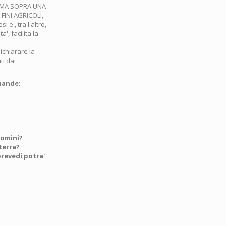
O MA SOPRA UNA
INI AGRICOLI,
', tra l'altro,
', facilita la
dichiarare la
ti dai
mande:
domini?
 terra?
revedi potra'