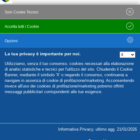
Solo Cookie Tecnici
Accetta tutti i Cookie
Salva
Opzioni
La tua privacy è importante per noi.
Nascondi Opzioni
Utilizziamo, senza il tuo consenso, cookies necessari alla elaborazione
di analisi statistiche e tecnici per l'utilizzo del sito. Chiudendo il Cookie
Banner, mediante il simbolo 'X' o negando il consenso, continuerai a
navigare in assenza di cookie di profilazione/marketing. Acconsentendo
invece all'uso dei cookies di profilazione/marketing potremo offrirti
messaggi pubblicitari corrispondenti alle tue esigenze.
%%CATEGORIES_DETAILS_LIST_TEMPLATE%%
Informativa Privacy
,
ultimo agg.
21/01/2026