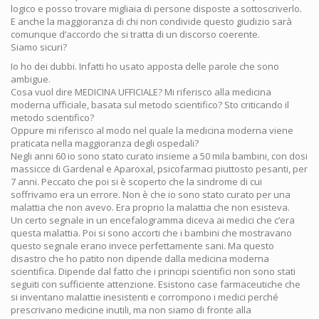
logico e posso trovare migliaia di persone disposte a sottoscriverlo.
E anche la maggioranza di chi non condivide questo giudizio sarà
comunque d’accordo che si tratta di un discorso coerente.
Siamo sicuri?
Io ho dei dubbi. Infatti ho usato apposta delle parole che sono
ambigue.
Cosa vuol dire MEDICINA UFFICIALE? Mi riferisco alla medicina
moderna ufficiale, basata sul metodo scientifico? Sto criticando il
metodo scientifico?
Oppure mi riferisco al modo nel quale la medicina moderna viene
praticata nella maggioranza degli ospedali?
Negli anni 60 io sono stato curato insieme a 50 mila bambini, con dosi
massicce di Gardenal e Aparoxal, psicofarmaci piuttosto pesanti, per
7 anni. Peccato che poi si è scoperto che la sindrome di cui
soffrivamo era un errore. Non è che io sono stato curato per una
malattia che non avevo. Era proprio la malattia che non esisteva.
Un certo segnale in un encefalogramma diceva ai medici che c’era
questa malattia. Poi si sono accorti che i bambini che mostravano
questo segnale erano invece perfettamente sani. Ma questo
disastro che ho patito non dipende dalla medicina moderna
scientifica. Dipende dal fatto che i principi scientifici non sono stati
seguiti con sufficiente attenzione. Esistono case farmaceutiche che
si inventano malattie inesistenti e corrompono i medici perché
prescrivano medicine inutili, ma non siamo di fronte alla