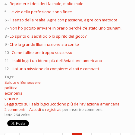
4 -
Reprimere i desideri fa male, molto male
5 -
Le vie della perfezione sono finite
6 -
Il senso della realtà. Agire con passione, agire con metodo!
7 -
Non ho potuto arrivare in orario perché c’è stato uno tsunami.
8 -
Lo spirito di sacrificio o lo spirito del gioco?
9 -
Che la grande Illuminazione sia con te
10 -
Come fallire per troppo successo
11 -
I salti logici uccidono più dell'Aviazione americana
12 -
Hai una missione da compiere: alzati e combatti
Tags:
Salute e Benessere
politica
economia
vincere
Leggi tutto
su I salti logici uccidono più dell’aviazione americana
2 commenti
Accedi
o
registrati
per inserire commenti.
letto 264 volte