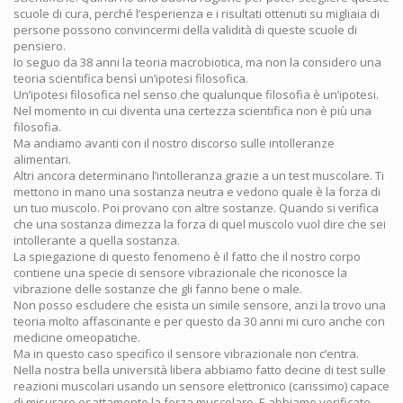
scuole di cura, perché l’esperienza e i risultati ottenuti su migliaia di
persone possono convincermi della validità di queste scuole di
pensiero.
Io seguo da 38 anni la teoria macrobiotica, ma non la considero una
teoria scientifica bensì un’ipotesi filosofica.
Un’ipotesi filosofica nel senso che qualunque filosofia è un’ipotesi.
Nel momento in cui diventa una certezza scientifica non è più una
filosofia.
Ma andiamo avanti con il nostro discorso sulle intolleranze
alimentari.
Altri ancora determinano l’intolleranza grazie a un test muscolare. Ti
mettono in mano una sostanza neutra e vedono quale è la forza di
un tuo muscolo. Poi provano con altre sostanze. Quando si verifica
che una sostanza dimezza la forza di quel muscolo vuol dire che sei
intollerante a quella sostanza.
La spiegazione di questo fenomeno è il fatto che il nostro corpo
contiene una specie di sensore vibrazionale che riconosce la
vibrazione delle sostanze che gli fanno bene o male.
Non posso escludere che esista un simile sensore, anzi la trovo una
teoria molto affascinante e per questo da 30 anni mi curo anche con
medicine omeopatiche.
Ma in questo caso specifico il sensore vibrazionale non c’entra.
Nella nostra bella università libera abbiamo fatto decine di test sulle
reazioni muscolari usando un sensore elettronico (carissimo) capace
di misurare esattamente la forza muscolare. E abbiamo verificato