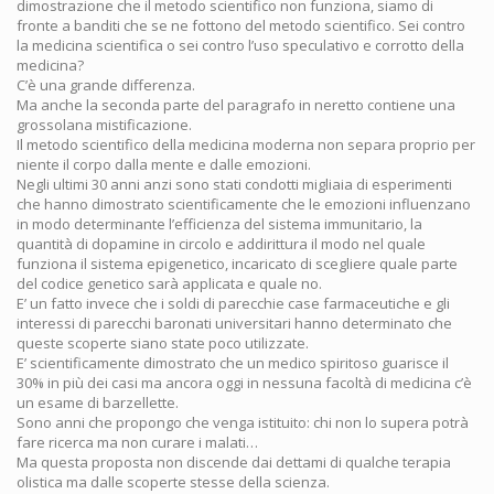
dimostrazione che il metodo scientifico non funziona, siamo di
fronte a banditi che se ne fottono del metodo scientifico. Sei contro
la medicina scientifica o sei contro l’uso speculativo e corrotto della
medicina?
C’è una grande differenza.
Ma anche la seconda parte del paragrafo in neretto contiene una
grossolana mistificazione.
Il metodo scientifico della medicina moderna non separa proprio per
niente il corpo dalla mente e dalle emozioni.
Negli ultimi 30 anni anzi sono stati condotti migliaia di esperimenti
che hanno dimostrato scientificamente che le emozioni influenzano
in modo determinante l’efficienza del sistema immunitario, la
quantità di dopamine in circolo e addirittura il modo nel quale
funziona il sistema epigenetico, incaricato di scegliere quale parte
del codice genetico sarà applicata e quale no.
E’ un fatto invece che i soldi di parecchie case farmaceutiche e gli
interessi di parecchi baronati universitari hanno determinato che
queste scoperte siano state poco utilizzate.
E’ scientificamente dimostrato che un medico spiritoso guarisce il
30% in più dei casi ma ancora oggi in nessuna facoltà di medicina c’è
un esame di barzellette.
Sono anni che propongo che venga istituito: chi non lo supera potrà
fare ricerca ma non curare i malati…
Ma questa proposta non discende dai dettami di qualche terapia
olistica ma dalle scoperte stesse della scienza.