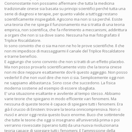
Ciononostante non possiamo affermare che tutta la medicina
tradizionale cinese sia basata su principi scientifici perché tutta una
serie di diagnosi e terapie, per quanto valide a tutt’oggi restano
scientificamente inspiegabili. Agiscono ma non si sa perché. Esiste
una teoria che ne spiega il funzionamento ma si tratta di una teoria
empirica, non scientifica, che fa riferimento a meccanismi, addirittura
a organi che non si sa dove siano. Nessuna ha mai fotografato il
Triplice Riscaldatore.
Io sono convinto che ci sia ma non ne ho le prove scientifiche. Il che
non mi impedisce di massaggiarmi il canale del Triplice Riscaldatore
e trarne beneficio.
E aggiungo che sono convinto che non si tratti di un effetto placebo.
Ma non posso provarlo scientificamente visto che la teoria cinese
non mi dice neppure esattamente dov’è questo aggeggio. Non posso
vederlo! Il che non vuol dire che non ci sia. Semplicemente oggi non
ne sappiamo abbastanza. Sono cose che succedono. La fisica
moderna sostiene ad esempio di essere sbagliata.
E’ una situazione esaltante e avvilente al tempo stesso. Abbiamo
varie teorie che spiegano in modo efficiente vari fenomeni. Ma
nessuna di queste teorie è capace di spiegare tutti i fenomeni. Era
già il cruccio di Einstein: trovare la teoria onnicomprensiva. Non ci
riuscì e ancor oggi resta questo buco enorme. Buco che sottintende
che tutte le teorie che oggi si insegnano all’università prima o poi
verranno rovesciate (sperano tutti) da una nuova rivoluzionaria
teoria capace di spiegare tutti i fenomeni. E l’ammissione della