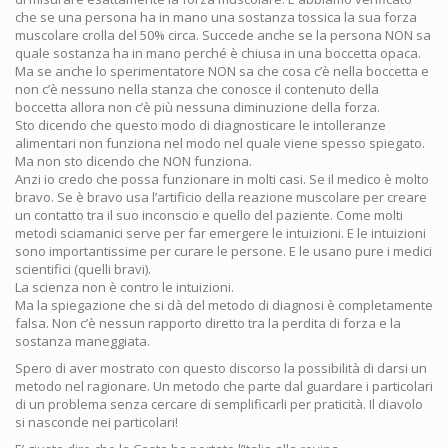
che se una persona ha in mano una sostanza tossica la sua forza
muscolare crolla del 50% circa. Succede anche se la persona NON sa
quale sostanza ha in mano perché è chiusa in una boccetta opaca.
Ma se anche lo sperimentatore NON sa che cosa c’è nella boccetta e
non c’è nessuno nella stanza che conosce il contenuto della
boccetta allora non c’è più nessuna diminuzione della forza.
Sto dicendo che questo modo di diagnosticare le intolleranze
alimentari non funziona nel modo nel quale viene spesso spiegato.
Ma non sto dicendo che NON funziona.
Anzi io credo che possa funzionare in molti casi. Se il medico è molto
bravo. Se è bravo usa l’artificio della reazione muscolare per creare
un contatto tra il suo inconscio e quello del paziente. Come molti
metodi sciamanici serve per far emergere le intuizioni. E le intuizioni
sono importantissime per curare le persone. E le usano pure i medici
scientifici (quelli bravi).
La scienza non è contro le intuizioni.
Ma la spiegazione che si dà del metodo di diagnosi è completamente
falsa. Non c’è nessun rapporto diretto tra la perdita di forza e la
sostanza maneggiata.
Spero di aver mostrato con questo discorso la possibilità di darsi un
metodo nel ragionare. Un metodo che parte dal guardare i particolari
di un problema senza cercare di semplificarli per praticità. Il diavolo
si nasconde nei particolari!