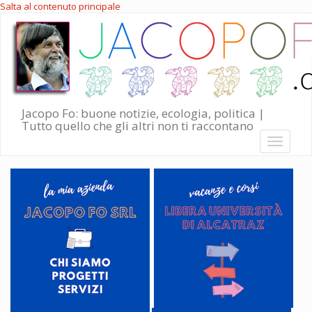
Salta al contenuto principale
Jacopo Fo: buone notizie, ecologia, politica |
Tutto quello che gli altri non ti raccontano
Toggle
navigati