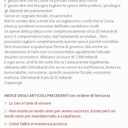
E’ giusto dire che la Casta ha portato l’Italia alla rovina.
E' giusto dire che bisogna tagliare le spese della politica, i privilegi e
gli stipendi dei parlamentari.
Serve un segnale morale, innanzi tutto!
Ma ho sentito dire a molti che se tagliassimo i soldi che la Casta
intasca i problemi economici dell’Italia sarebbero risolti.
Le spese della politica sono complessivamente circa 25 miliardi di
euro. E comprendono tutto, dal Parlamento ai sindaci… Non
possiamo tagliare completamente queste spese perché vorrebbe
dire rinunciare a qualunque forma di governo. Ma anche se
decidessimo di farlo non si risolverebbe ugualmente l’attuale
disastro economico. Abbiamo un buco di 1.900 miliardi.
E ogni anno, al di là dei soldi che la Casta prende legalmente,
abbiamo altri 500 miliardi che se ne vanno tra inefficienza, lentezze
burocratiche, corruzione, sprechi, evasione fiscale, economia
mafiosa. 500 miliardi è più di 25 miliardi.
Suppongo.
INDICE DEGLI ARTICOLI PRECEDENTI (in ordine di lettura)
1 -
Lo zen e l'arte di vincere
2 -
Non esiste un modo certo per avere successo. Esiste però un
modo certo per mandare tutto a scatafascio.
3 -
Come fallire in maniera pazzesca