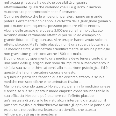
nell’acqua ghiacciata ha qualche possibilità di guarire
effettivamente. Quelli che vedendo che lui è guarito lo imitano
muoiono tutti per broncopolmonite fulminante.
Quindi ne deduco che le emozioni, i pensieri, hanno un grande
potere. Certamente non danno la certezza della guarigione (prima o
poi si muore comunque) ma possono produrre effetti enormi.
Alcune delle terapie che queste 3.000 persone hanno utilizzato
avranno avuto certamente effetto di per sé. Io ad esempio ho
grande fiducia nell’agopuntura. Altre terapie hanno avuto solo un
effetto placebo. Ma l’effetto placebo non è una roba da buttare via.
Le medicine finte, è dimostrato scientificamente, in alcune patologie
non gravissime guariscono anche il 50% dei malati.
E quindi quando sperimento una medicina devo tenere conto che
una parte delle guarigioni non sono da imputare al medicamento in
sé (alla sua azione chimica) bensì alla sua azione psicologica. Ed è
questo che fa un ricercatore capace e onesto.
A qualcuno parrà che facendo questo discorso attacco le scuole
mediche non scientifiche e ne sminuisco il valore.
Ma non sto dicendo questo. Ho studiato per anni la medicina cinese
e anche se si è sviluppata in modo empirico credo sia innegabile la
sua efficacia. Nessuno può ottenere con l’effetto placebo
un’anestesia di un’ora. Io ho visto alcuni interventi chirurgici con il
paziente sveglio e ci chiacchieravo mentre gli aprivano la pancia; ed
esiste una notevolissima letteratura scientifica che attesta
l’efficienza degli aghi in anestesia.