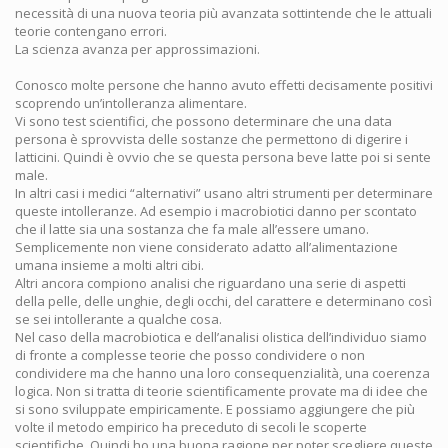
necessità di una nuova teoria più avanzata sottintende che le attuali
teorie contengano errori.
La scienza avanza per approssimazioni.
Conosco molte persone che hanno avuto effetti decisamente positivi
scoprendo un’intolleranza alimentare.
Vi sono test scientifici, che possono determinare che una data
persona è sprovvista delle sostanze che permettono di digerire i
latticini. Quindi è ovvio che se questa persona beve latte poi si sente
male.
In altri casi i medici “alternativi” usano altri strumenti per determinare
queste intolleranze. Ad esempio i macrobiotici danno per scontato
che il latte sia una sostanza che fa male all’essere umano.
Semplicemente non viene considerato adatto all’alimentazione
umana insieme a molti altri cibi.
Altri ancora compiono analisi che riguardano una serie di aspetti
della pelle, delle unghie, degli occhi, del carattere e determinano così
se sei intollerante a qualche cosa.
Nel caso della macrobiotica e dell’analisi olistica dell’individuo siamo
di fronte a complesse teorie che posso condividere o non
condividere ma che hanno una loro consequenzialità, una coerenza
logica. Non si tratta di teorie scientificamente provate ma di idee che
si sono sviluppate empiricamente. E possiamo aggiungere che più
volte il metodo empirico ha preceduto di secoli le scoperte
scientifiche. Quindi ho una buona ragione per poter scegliere queste