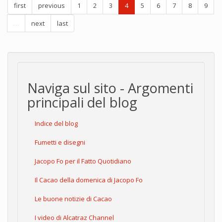
first
previous
1
2
3
4
5
6
7
8
9
…
next
last
Naviga sul sito - Argomenti
principali del blog
Indice del blog
Fumetti e disegni
Jacopo Fo per il Fatto Quotidiano
Il Cacao della domenica di Jacopo Fo
Le buone notizie di Cacao
I video di Alcatraz Channel