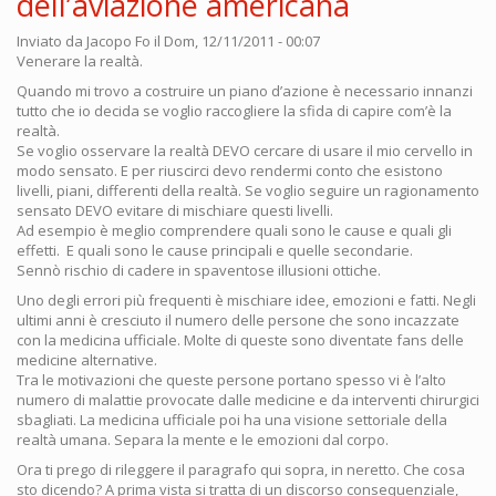
dell’aviazione americana
Inviato da
Jacopo Fo
il Dom, 12/11/2011 - 00:07
Venerare la realtà.
Quando mi trovo a costruire un piano d’azione è necessario innanzi
tutto che io decida se voglio raccogliere la sfida di capire com’è la
realtà.
Se voglio osservare la realtà DEVO cercare di usare il mio cervello in
modo sensato. E per riuscirci devo rendermi conto che esistono
livelli, piani, differenti della realtà. Se voglio seguire un ragionamento
sensato DEVO evitare di mischiare questi livelli.
Ad esempio è meglio comprendere quali sono le cause e quali gli
effetti. E quali sono le cause principali e quelle secondarie.
Sennò rischio di cadere in spaventose illusioni ottiche.
Uno degli errori più frequenti è mischiare idee, emozioni e fatti. Negli
ultimi anni è cresciuto il numero delle persone che sono incazzate
con la medicina ufficiale. Molte di queste sono diventate fans delle
medicine alternative.
Tra le motivazioni che queste persone portano spesso vi è l’alto
numero di malattie provocate dalle medicine e da interventi chirurgici
sbagliati. La medicina ufficiale poi ha una visione settoriale della
realtà umana. Separa la mente e le emozioni dal corpo.
Ora ti prego di rileggere il paragrafo qui sopra, in neretto. Che cosa
sto dicendo? A prima vista si tratta di un discorso consequenziale,