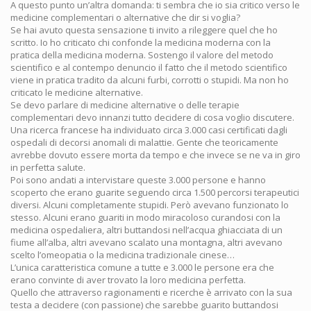
A questo punto un’altra domanda: ti sembra che io sia critico verso le
medicine complementari o alternative che dir si voglia?
Se hai avuto questa sensazione ti invito a rileggere quel che ho
scritto. Io ho criticato chi confonde la medicina moderna con la
pratica della medicina moderna. Sostengo il valore del metodo
scientifico e al contempo denuncio il fatto che il metodo scientifico
viene in pratica tradito da alcuni furbi, corrotti o stupidi. Ma non ho
criticato le medicine alternative.
Se devo parlare di medicine alternative o delle terapie
complementari devo innanzi tutto decidere di cosa voglio discutere.
Una ricerca francese ha individuato circa 3.000 casi certificati dagli
ospedali di decorsi anomali di malattie. Gente che teoricamente
avrebbe dovuto essere morta da tempo e che invece se ne va in giro
in perfetta salute.
Poi sono andati a intervistare queste 3.000 persone e hanno
scoperto che erano guarite seguendo circa 1.500 percorsi terapeutici
diversi. Alcuni completamente stupidi. Però avevano funzionato lo
stesso. Alcuni erano guariti in modo miracoloso curandosi con la
medicina ospedaliera, altri buttandosi nell’acqua ghiacciata di un
fiume all’alba, altri avevano scalato una montagna, altri avevano
scelto l’omeopatia o la medicina tradizionale cinese…
L’unica caratteristica comune a tutte e 3.000 le persone era che
erano convinte di aver trovato la loro medicina perfetta.
Quello che attraverso ragionamenti e ricerche è arrivato con la sua
testa a decidere (con passione) che sarebbe guarito buttandosi