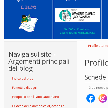
Profilo utent
Naviga sul sito -
Argomenti principali
Profil
del blog
Schede 
Indice del blog
Fumetti e disegni
Crea nuovo p
Jacopo Fo per il Fatto Quotidiano
Il Cacao della domenica di Jacopo Fo