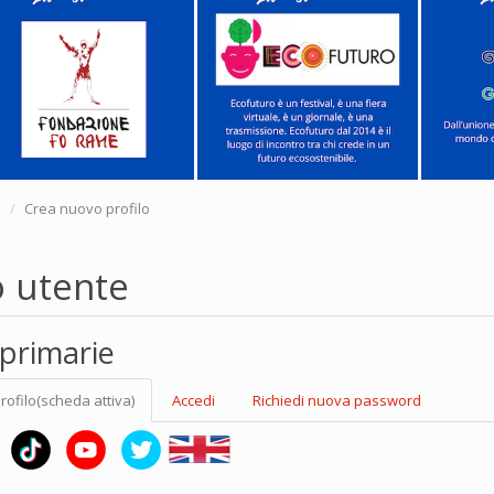
e
Crea nuovo profilo
o utente
primarie
rofilo
(scheda attiva)
Accedi
Richiedi nuova password