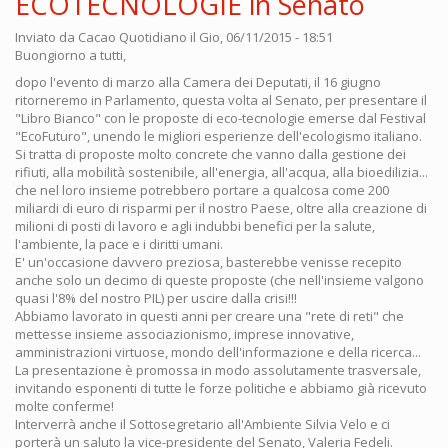
ECOTECNOLOGIE in Senato
Inviato da
Cacao Quotidiano
il Gio, 06/11/2015 - 18:51
Buongiorno a tutti,
dopo l'evento di marzo alla Camera dei Deputati, il 16 giugno
ritorneremo in Parlamento, questa volta al Senato, per presentare il
"Libro Bianco" con le proposte di eco-tecnologie emerse dal Festival
"EcoFuturo", unendo le migliori esperienze dell'ecologismo italiano.
Si tratta di proposte molto concrete che vanno dalla gestione dei
rifiuti, alla mobilità sostenibile, all'energia, all'acqua, alla bioedilizia...
che nel loro insieme potrebbero portare a qualcosa come 200
miliardi di euro di risparmi per il nostro Paese, oltre alla creazione di
milioni di posti di lavoro e agli indubbi benefici per la salute,
l'ambiente, la pace e i diritti umani.
E' un'occasione davvero preziosa, basterebbe venisse recepito
anche solo un decimo di queste proposte (che nell'insieme valgono
quasi l'8% del nostro PIL) per uscire dalla crisi!!!
Abbiamo lavorato in questi anni per creare una "rete di reti" che
mettesse insieme associazionismo, imprese innovative,
amministrazioni virtuose, mondo dell'informazione e della ricerca...
La presentazione è promossa in modo assolutamente trasversale,
invitando esponenti di tutte le forze politiche e abbiamo già ricevuto
molte conferme!
Interverrà anche il Sottosegretario all'Ambiente Silvia Velo e ci
porterà un saluto la vice-presidente del Senato, Valeria Fedeli.