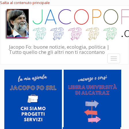
Salta al contenuto principale
Jacopo Fo: buone notizie, ecologia, politica |
Tutto quello che gli altri non ti raccontano
Toggle
navigati