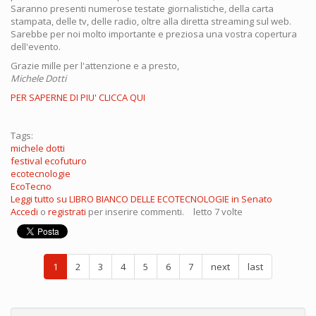
Saranno presenti numerose testate giornalistiche, della carta
stampata, delle tv, delle radio, oltre alla diretta streaming sul web.
Sarebbe per noi molto importante e preziosa una vostra copertura
dell'evento.
Grazie mille per l'attenzione e a presto,
Michele Dotti
PER SAPERNE DI PIU' CLICCA QUI
Tags:
michele dotti
festival ecofuturo
ecotecnologie
EcoTecno
Leggi tutto
su LIBRO BIANCO DELLE ECOTECNOLOGIE in Senato
Accedi
o
registrati
per inserire commenti.
letto 7 volte
1
2
3
4
5
6
7
next
last