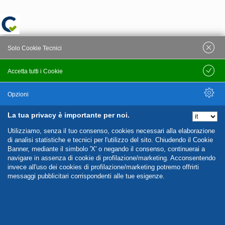
Solo Cookie Tecnici
Accetta tutti i Cookie
Salva
Opzioni
La tua privacy è importante per noi.
Nascondi Opzioni
Utilizziamo, senza il tuo consenso, cookies necessari alla elaborazione
di analisi statistiche e tecnici per l'utilizzo del sito. Chiudendo il Cookie
Banner, mediante il simbolo 'X' o negando il consenso, continuerai a
navigare in assenza di cookie di profilazione/marketing. Acconsentendo
invece all'uso dei cookies di profilazione/marketing potremo offrirti
messaggi pubblicitari corrispondenti alle tue esigenze.