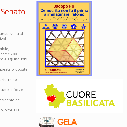
Senato
uesta volta al
ival
ibile,
sa come 200
oro e agli indubbi
 queste proposte
iazionismo,
utte le forze
residente del
, oltre alla