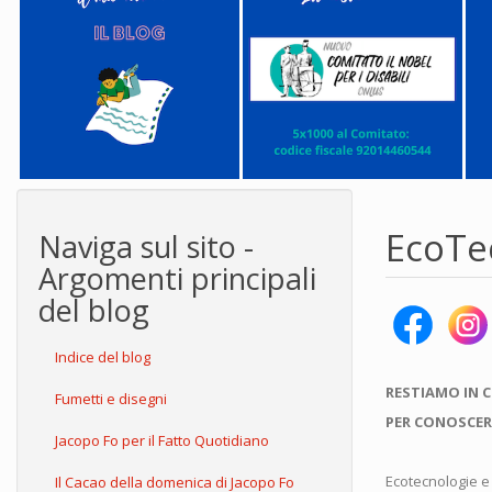
EcoTe
Naviga sul sito -
Argomenti principali
del blog
Indice del blog
RESTIAMO IN 
Fumetti e disegni
PER CONOSCER
Jacopo Fo per il Fatto Quotidiano
Ecotecnologie e n
Il Cacao della domenica di Jacopo Fo