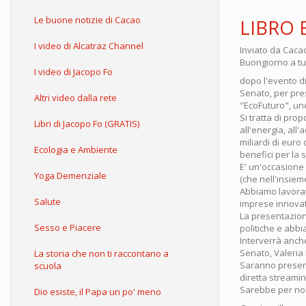
Le buone notizie di Cacao
LIBRO 
I video di Alcatraz Channel
Inviato da
Caca
Buongiorno a tut
I video di Jacopo Fo
dopo l'evento di
Senato, per pres
Altri video dalla rete
"EcoFuturo", une
Si tratta di pro
Libri di Jacopo Fo (GRATIS)
all'energia, all
miliardi di euro 
Ecologia e Ambiente
benefici per la s
E' un'occasione
Yoga Demenziale
(che nell'insieme
Abbiamo lavorat
Salute
imprese innovati
La presentazion
Sesso e Piacere
politiche e abb
Interverrà anche
Senato, Valeria 
La storia che non ti raccontano a
Saranno presenti
scuola
diretta streamin
Sarebbe per noi
Dio esiste, il Papa un po' meno