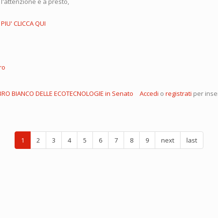
 l'attenzione e a presto,
PIU' CLICCA QUI
ro
BRO BIANCO DELLE ECOTECNOLOGIE in Senato
Accedi
o
registrati
per inse
1
2
3
4
5
6
7
8
9
next
last