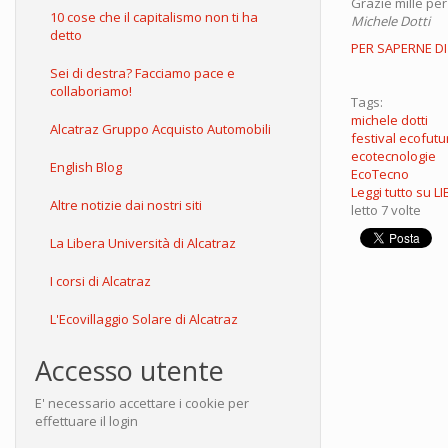
Grazie mille per
10 cose che il capitalismo non ti ha
Michele Dotti
detto
PER SAPERNE DI 
Sei di destra? Facciamo pace e
collaboriamo!
Tags:
michele dotti
Alcatraz Gruppo Acquisto Automobili
festival ecofutu
ecotecnologie
English Blog
EcoTecno
Leggi tutto
su LI
Altre notizie dai nostri siti
letto 7 volte
La Libera Università di Alcatraz
I corsi di Alcatraz
L'Ecovillaggio Solare di Alcatraz
Accesso utente
E' necessario accettare i cookie per
effettuare il login