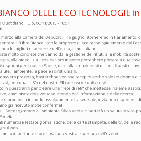
BIANCO DELLE ECOTECNOLOGIE in 
o Quotidiano
il Gio, 06/11/2015 - 18:51
ti,
 marzo alla Camera dei Deputati, il 16 giugno ritorneremo in Parlamento, q
entare il "Libro Bianco" con le proposte di eco-tecnologie emerse dal Fest
ndo le migliori esperienze dell'ecologismo italiano.
poste molto concrete che vanno dalla gestione dei rifiuti, alla mobilità sosten
'acqua, alla bioedilizia... che nel loro insieme potrebbero portare a qualco
di risparmi per il nostro Paese, oltre alla creazione di milioni di posti di lav
alute, l'ambiente, la pace e i diritti umani.
 davvero preziosa, basterebbe venisse recepito anche solo un decimo di
 valgono quasi l'8% del nostro PIL) per uscire dalla crisi!!!
o in questi anni per creare una "rete di reti" che mettesse insieme assoc
ve, amministrazioni virtuose, mondo dell'informazione e della ricerca...
e è promossa in modo assolutamente trasversale, invitando esponenti di t
iamo già ricevuto molte conferme!
 il Sottosegretario all'Ambiente Silvia Velo e ci porterà un saluto la vice-p
Fedeli.
 numerose testate giornalistiche, della carta stampata, delle tv, delle radio
g sul web.
 molto importante e preziosa una vostra copertura dell'evento.