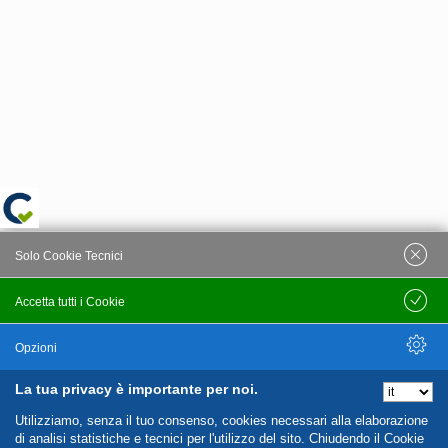
Solo Cookie Tecnici
Accetta tutti i Cookie
Salva
Opzioni
La tua privacy è importante per noi.
Nascondi Opzioni
Utilizziamo, senza il tuo consenso, cookies necessari alla elaborazione
di analisi statistiche e tecnici per l'utilizzo del sito. Chiudendo il Cookie