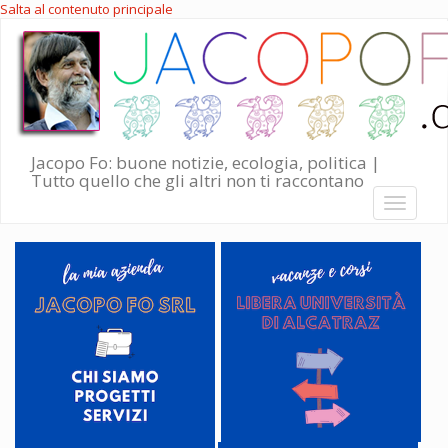
Salta al contenuto principale
Jacopo Fo: buone notizie, ecologia, politica |
Tutto quello che gli altri non ti raccontano
Toggle
navigati