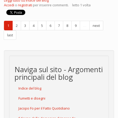
Leggi tutto
su Indice del Blog
Accedi
o
registrati
per inserire commenti.
letto 1 volta
1
2
3
4
5
6
7
8
9
…
next
last
Naviga sul sito - Argomenti
principali del blog
Indice del blog
Fumetti e disegni
Jacopo Fo per il Fatto Quotidiano