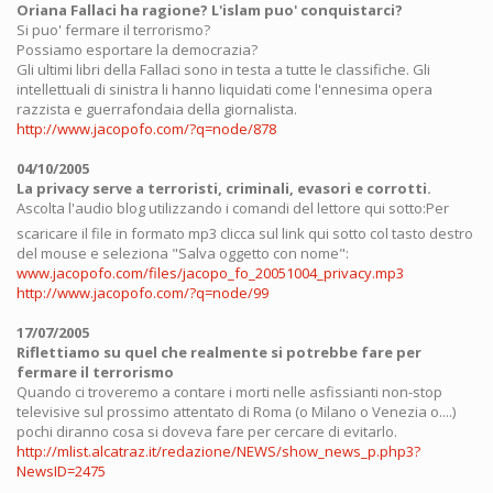
Oriana Fallaci ha ragione? L'islam puo' conquistarci?
Si puo' fermare il terrorismo?
Possiamo esportare la democrazia?
Gli ultimi libri della Fallaci sono in testa a tutte le classifiche. Gli
intellettuali di sinistra li hanno liquidati come l'ennesima opera
razzista e guerrafondaia della giornalista.
http://www.jacopofo.com/?q=node/878
04/10/2005
La privacy serve a terroristi, criminali, evasori e corrotti.
Ascolta l'audio blog utilizzando i comandi del lettore qui sotto:
Per
scaricare il file in formato mp3 clicca sul link qui sotto col tasto destro
del mouse e seleziona "Salva oggetto con nome":
www.jacopofo.com/files/jacopo_fo_20051004_privacy.mp3
http://www.jacopofo.com/?q=node/99
17/07/2005
Riflettiamo su quel che realmente si potrebbe fare per
fermare il terrorismo
Quando ci troveremo a contare i morti nelle asfissianti non-stop
televisive sul prossimo attentato di Roma (o Milano o Venezia o....)
pochi diranno cosa si doveva fare per cercare di evitarlo.
http://mlist.alcatraz.it/redazione/NEWS/show_news_p.php3?
NewsID=2475