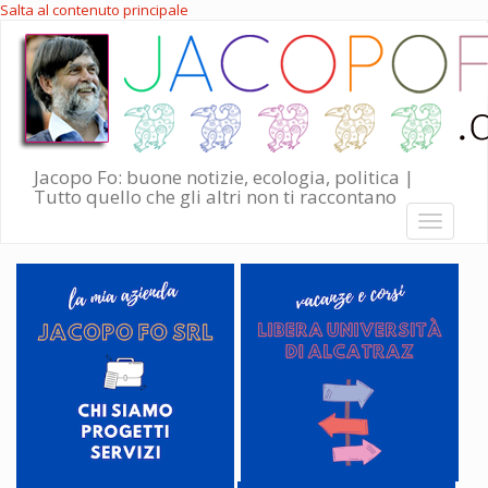
Salta al contenuto principale
Jacopo Fo: buone notizie, ecologia, politica |
Tutto quello che gli altri non ti raccontano
Toggle
navigati