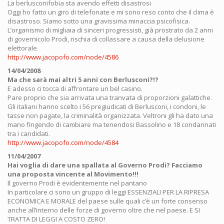
La berlusconifobia sta avendo effetti disastrosi
Oggi ho fatto un giro di telefonate e mi sono reso conto che il clima è
disastroso. Siamo sotto una gravissima minaccia psicofisica.
L’organismo di migliaia di sinceri progressisti, già prostrato da 2 anni
di governicolo Prodi, rischia di collassare a causa della delusione
elettorale.
http://www.jacopofo.com/node/4586
14/04/2008
Ma che sarà mai altri 5 anni con Berlusconi?!?
E adesso ci tocca di affrontare un bel casino.
Pare proprio che sia arrivata una tranvata di proporzioni galattiche.
Gli italiani hanno scelto i 56 pregiudicati di Berlusconi, i condoni, le
tasse non pagate, la criminalità organizzata. Veltroni gli ha dato una
mano fingendo di cambiare ma tenendosi Bassolino e 18 condannati
tra i candidati.
http://www.jacopofo.com/node/4584
11/04/2007
Hai voglia di dare una spallata al Governo Prodi? Facciamo
una proposta vincente al Movimento!!!
Il governo Prodi è evidentemente nel pantano
In particolare ci sono un gruppo di leggi ESSENZIALI PER LA RIPRESA
ECONOMICA E MORALE del paese sulle quali c’è un forte consenso
anche all’interno delle forze di governo oltre che nel paese. E SI
TRATTA DI LEGGI A COSTO ZERO!