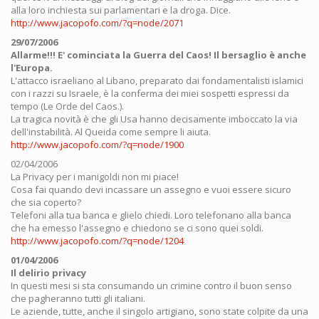
alla loro inchiesta sui parlamentari e la droga. Dice.
http://www.jacopofo.com/?q=node/2071
29/07/2006
Allarme!!! E' cominciata la Guerra del Caos! Il bersaglio è anche
l'Europa.
L'attacco israeliano al Libano, preparato dai fondamentalisti islamici
con i razzi su Israele, è la conferma dei miei sospetti espressi da
tempo (Le Orde del Caos.).
La tragica novità è che gli Usa hanno decisamente imboccato la via
dell'instabilità. Al Queida come sempre li aiuta.
http://www.jacopofo.com/?q=node/1900
02/04/2006
La Privacy per i manigoldi non mi piace!
Cosa fai quando devi incassare un assegno e vuoi essere sicuro
che sia coperto?
Telefoni alla tua banca e glielo chiedi. Loro telefonano alla banca
che ha emesso l'assegno e chiedono se ci sono quei soldi.
http://www.jacopofo.com/?q=node/1204
01/04/2006
Il delirio privacy
In questi mesi si sta consumando un crimine contro il buon senso
che pagheranno tutti gli italiani.
Le aziende, tutte, anche il singolo artigiano, sono state colpite da una