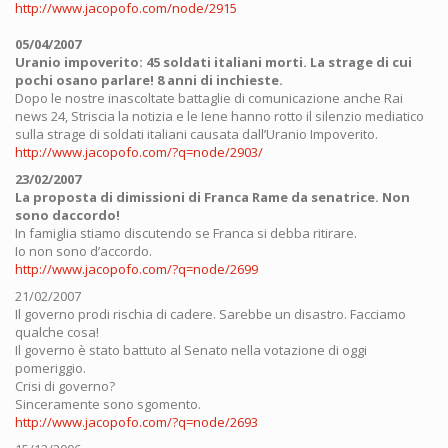
http://www.jacopofo.com/node/2915
05/04/2007
Uranio impoverito: 45 soldati italiani morti. La strage di cui
pochi osano parlare! 8 anni di inchieste.
Dopo le nostre inascoltate battaglie di comunicazione anche Rai
news 24, Striscia la notizia e le Iene hanno rotto il silenzio mediatico
sulla strage di soldati italiani causata dall’Uranio Impoverito.
http://www.jacopofo.com/?q=node/2903/
23/02/2007
La proposta di dimissioni di Franca Rame da senatrice. Non
sono daccordo!
In famiglia stiamo discutendo se Franca si debba ritirare.
Io non sono d’accordo.
http://www.jacopofo.com/?q=node/2699
21/02/2007
Il governo prodi rischia di cadere. Sarebbe un disastro. Facciamo
qualche cosa!
Il governo è stato battuto al Senato nella votazione di oggi
pomeriggio.
Crisi di governo?
Sinceramente sono sgomento.
http://www.jacopofo.com/?q=node/2693