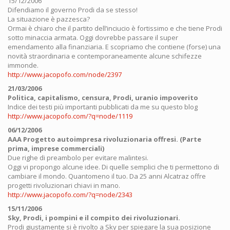
15/12/2006
Difendiamo il governo Prodi da se stesso!
La situazione è pazzesca?
Ormai è chiaro che il partito dell’inciucio è fortissimo e che tiene Prodi
sotto minaccia armata. Oggi dovrebbe passare il super
emendamento alla finanziaria. E scopriamo che contiene (forse) una
novità straordinaria e contemporaneamente alcune schifezze
immonde.
http://www.jacopofo.com/node/2397
21/03/2006
Politica, capitalismo, censura, Prodi, uranio impoverito
Indice dei testi più importanti pubblicati da me su questo blog
http://www.jacopofo.com/?q=node/1119
06/12/2006
AAA Progetto autoimpresa rivoluzionaria offresi. (Parte
prima, imprese commerciali)
Due righe di preambolo per evitare malintesi.
Oggi vi propongo alcune idee. Di quelle semplici che ti permettono di
cambiare il mondo. Quantomeno il tuo. Da 25 anni Alcatraz offre
progetti rivoluzionari chiavi in mano.
http://www.jacopofo.com/?q=node/2343
15/11/2006
Sky, Prodi, i pompini e il compito dei rivoluzionari.
Prodi giustamente si è rivolto a Sky per spiegare la sua posizione