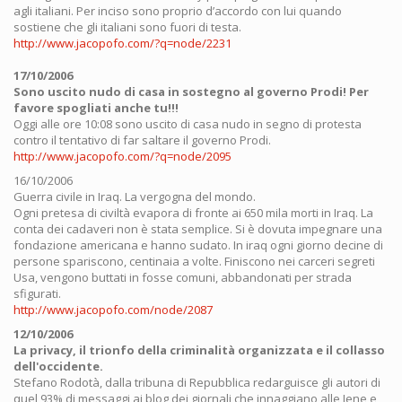
agli italiani. Per inciso sono proprio d’accordo con lui quando
sostiene che gli italiani sono fuori di testa.
http://www.jacopofo.com/?q=node/2231
17/10/2006
Sono uscito nudo di casa in sostegno al governo Prodi! Per
favore spogliati anche tu!!!
Oggi alle ore 10:08 sono uscito di casa nudo in segno di protesta
contro il tentativo di far saltare il governo Prodi.
http://www.jacopofo.com/?q=node/2095
16/10/2006
Guerra civile in Iraq. La vergogna del mondo.
Ogni pretesa di civiltà evapora di fronte ai 650 mila morti in Iraq. La
conta dei cadaveri non è stata semplice. Si è dovuta impegnare una
fondazione americana e hanno sudato. In iraq ogni giorno decine di
persone spariscono, centinaia a volte. Finiscono nei carceri segreti
Usa, vengono buttati in fosse comuni, abbandonati per strada
sfigurati.
http://www.jacopofo.com/node/2087
12/10/2006
La privacy, il trionfo della criminalità organizzata e il collasso
dell'occidente.
Stefano Rodotà, dalla tribuna di Repubblica redarguisce gli autori di
quel 93% di messaggi ai blog dei giornali che innaggiano alle Iene e