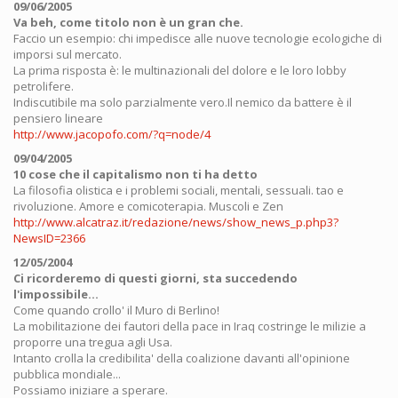
09/06/2005
Va beh, come titolo non è un gran che.
Faccio un esempio: chi impedisce alle nuove tecnologie ecologiche di
imporsi sul mercato.
La prima risposta è: le multinazionali del dolore e le loro lobby
petrolifere.
Indiscutibile ma solo parzialmente vero.Il nemico da battere è il
pensiero lineare
http://www.jacopofo.com/?q=node/4
09/04/2005
10 cose che il capitalismo non ti ha detto
La filosofia olistica e i problemi sociali, mentali, sessuali. tao e
rivoluzione. Amore e comicoterapia. Muscoli e Zen
http://www.alcatraz.it/redazione/news/show_news_p.php3?
NewsID=2366
12/05/2004
Ci ricorderemo di questi giorni, sta succedendo
l'impossibile...
Come quando crollo' il Muro di Berlino!
La mobilitazione dei fautori della pace in Iraq costringe le milizie a
proporre una tregua agli Usa.
Intanto crolla la credibilita' della coalizione davanti all'opinione
pubblica mondiale...
Possiamo iniziare a sperare.