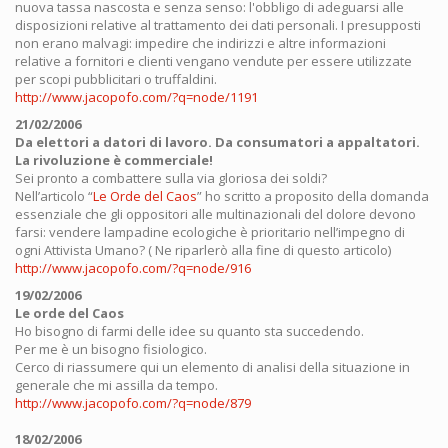
nuova tassa nascosta e senza senso: l'obbligo di adeguarsi alle
disposizioni relative al trattamento dei dati personali. I presupposti
non erano malvagi: impedire che indirizzi e altre informazioni
relative a fornitori e clienti vengano vendute per essere utilizzate
per scopi pubblicitari o truffaldini.
http://www.jacopofo.com/?q=node/1191
21/02/2006
Da elettori a datori di lavoro. Da consumatori a appaltatori.
La rivoluzione è commerciale!
Sei pronto a combattere sulla via gloriosa dei soldi?
Nell’articolo “
Le Orde del Caos
” ho scritto a proposito della domanda
essenziale che gli oppositori alle multinazionali del dolore devono
farsi: vendere lampadine ecologiche è prioritario nell’impegno di
ogni Attivista Umano? ( Ne riparlerò alla fine di questo articolo)
http://www.jacopofo.com/?q=node/916
19/02/2006
Le orde del Caos
Ho bisogno di farmi delle idee su quanto sta succedendo.
Per me è un bisogno fisiologico.
Cerco di riassumere qui un elemento di analisi della situazione in
generale che mi assilla da tempo.
http://www.jacopofo.com/?q=node/879
18/02/2006