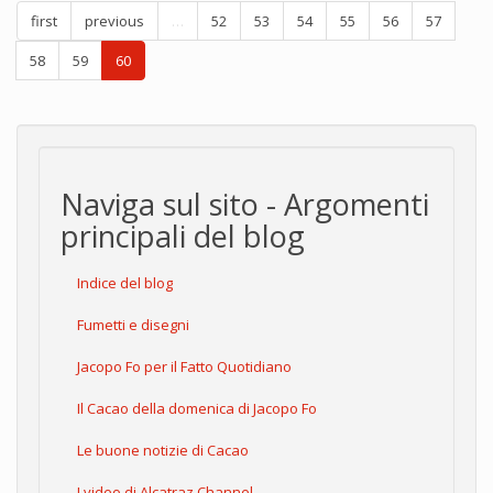
first
previous
…
52
53
54
55
56
57
58
59
60
Naviga sul sito - Argomenti
principali del blog
Indice del blog
Fumetti e disegni
Jacopo Fo per il Fatto Quotidiano
Il Cacao della domenica di Jacopo Fo
Le buone notizie di Cacao
I video di Alcatraz Channel