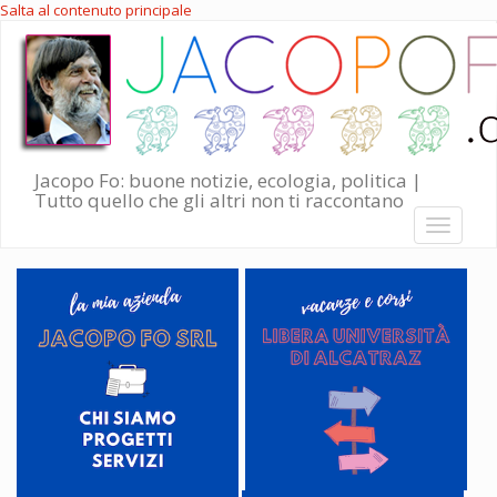
Salta al contenuto principale
Jacopo Fo: buone notizie, ecologia, politica |
Tutto quello che gli altri non ti raccontano
Toggle
navigati